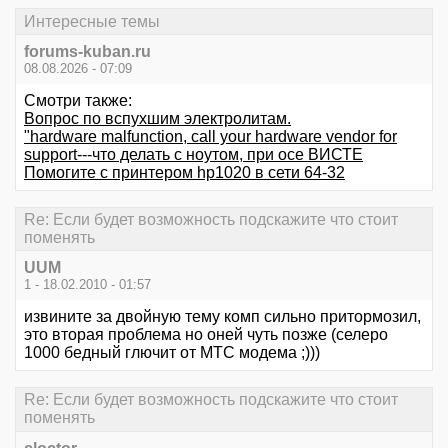
Интересные темы
forums-kuban.ru
08.08.2026 - 07:09
Смотри также:
Вопрос по вспухшим электролитам.
"hardware malfunction, call your hardware vendor for
support---что делать с ноутом, при осе ВИСТЕ
Помогите с принтером hp1020 в сети 64-32
Re: Если будет возможность подскажите что стоит
поменять
UUM
1 - 18.02.2010 - 01:57
извините за двойную тему комп сильно притормозил,
это вторая проблема но оней чуть позже (селеро
1000 бедный глючит от МТС модема ;)))
Re: Если будет возможность подскажите что стоит
поменять