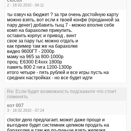
cloctor
2 - 18.02.2010 - 04:11
ты озвуч ка бюджет ? за три очень достойную карту
можно взять, вот если к твоей конфе (проданной за
пару денег) добавить тыщ 7 - можно вполне себе
комп на барахолке прикупить.
оставить корпус и привод , винт
свое за пару тыс можно отдать и
как пример там же на барахолке
видео 9600ГТ - 2000р
маму на 965 за 800-1000р
проц Е6300 Е4ххх 1800р
память 800 2 гига 1200-1300р
итого четыре - пять рублей и все игры пусть на
средних настройках - но все будет идти
Re: Если будет возможность подскажите что стоит
поменять
кот 007
3 - 18.02.2010 - 07:24
cloctor дело предлагает, может даже проще и
выгоднее будет системник целиком продать на
барахолке и там же по-лучьше взять железки.