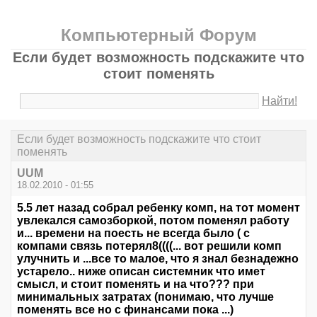
Компьютерный Форум
Если будет возможность подскажите что
стоит поменять
Найти!
Если будет возможность подскажите что стоит
поменять
UUM
18.02.2010 - 01:55
5.5 лет назад собрал ребенку комп, на тот момент
увлекался самозборкой, потом поменял работу
и... времени на поесть не всегда было ( с
компами связь потерял8((((... вот решили комп
улучнить и ...все то малое, что я знал безнадежно
устарело.. ниже описан системник что имет
смысл, и стоит поменять и на что??? при
минимальных затратах (понимаю, что лучше
поменять все но с финансами пока ...)