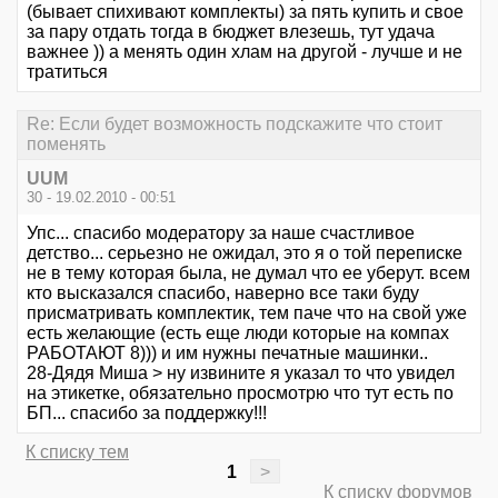
(бывает спихивают комплекты) за пять купить и свое
за пару отдать тогда в бюджет влезешь, тут удача
важнее )) а менять один хлам на другой - лучше и не
тратиться
Re: Если будет возможность подскажите что стоит
поменять
UUM
30 - 19.02.2010 - 00:51
Упс... спасибо модератору за наше счастливое
детство... серьезно не ожидал, это я о той переписке
не в тему которая была, не думал что ее уберут. всем
кто высказался спасибо, наверно все таки буду
присматривать комплектик, тем паче что на свой уже
есть желающие (есть еще люди которые на компах
РАБОТАЮТ 8))) и им нужны печатные машинки..
28-Дядя Миша > ну извините я указал то что увидел
на этикетке, обязательно просмотрю что тут есть по
БП... спасибо за поддержку!!!
К списку тем
1
>
К списку форумов