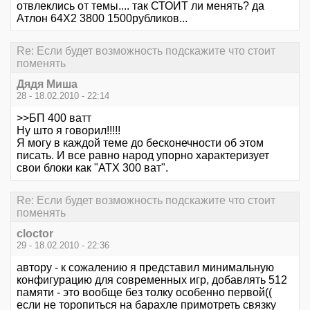
отвлеклись от темы.... так СТОИТ ли менять? да
Атлон 64Х2 3800 1500рубликов...
Re: Если будет возможность подскажите что стоит
поменять
Дядя Миша
28 - 18.02.2010 - 22:14
>>БП 400 ватт
Ну што я говорил!!!!!
Я могу в каждой теме до бесконечности об этом
писать. И все равно народ упорно характеризует
свои блоки как "ATX 300 ват".
Re: Если будет возможность подскажите что стоит
поменять
cloctor
29 - 18.02.2010 - 22:36
автору - к сожалению я представил минимальную
конфигурацию для современных игр, добавлять 512
памяти - это вообще без толку особенно первой((
если не торопиться на барахле примотреть связку