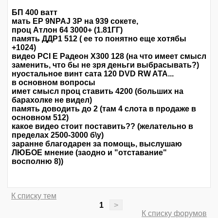
БП 400 ватт
мать EP 9NPAJ 3P на 939 сокете,
проц Атлон 64 3000+ (1.81ГГ)
память ДДР1 512 ( ее то понятно еще хотябы
+1024)
видео PCI E Радеон Х300 128 (на что имеет смысл
заменить, что бы не зря деньги выбрасывать?)
нуостальное винт сата 120 DVD RW ATA...
в основном вопросы
имет смысл проц ставить 4200 (больших на
барахолке не видел)
память доводить до 2 (там 4 слота в продаже в
основном 512)
какое видео стоит поставить?? (желательно в
пределах 2500-3000 б\у)
заранне благодарен за помощь, выслушаю
ЛЮБОЕ мнение (заодно и "отставание"
восполню 8))
К списку тем
1
>
К списку форумов