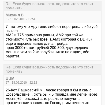
Re: Если будет возможность подскажите что стоит
поменять
Михаил В
8 - 18.02.2010 - 12:54
7 - потому что мрут они, либо от перегрева, либо усб
пыхает.
AM2 и 775 примерно равны, AM2 при той же
стоимости чуть быстрее, а AM3 (которая с DDR3)
еще и перспективнее для апгрейда.
проц 3000+ стоит рублей 200-300, двухядерник
меньше чем за 2 килорубля никто не отдаст, ибо
раритет.
Re: Если будет возможность подскажите что стоит
поменять
UUM
27 - 18.02.2010 - 22:12
26-Кот Пашковский >... чесно говоря я бы и сам с
удовольствие ... хоть бы и 5 (правда мне легче через
месяц +5 пенсии...) зато реально получить
практические знания.. но Господп мы несколько