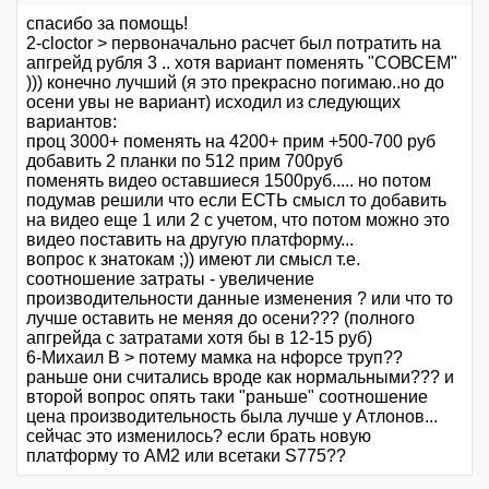
спасибо за помощь!
2-cloctor > первоначально расчет был потратить на
апгрейд рубля 3 .. хотя вариант поменять "СОВСЕМ"
))) конечно лучший (я это прекрасно погимаю..но до
осени увы не вариант) исходил из следующих
вариантов:
проц 3000+ поменять на 4200+ прим +500-700 руб
добавить 2 планки по 512 прим 700руб
поменять видео оставшиеся 1500руб..... но потом
подумав решили что если ЕСТЬ смысл то добавить
на видео еще 1 или 2 с учетом, что потом можно это
видео поставить на другую платформу...
вопрос к знатокам ;)) имеют ли смысл т.е.
соотношение затраты - увеличение
производительности данные изменения ? или что то
лучше оставить не меняя до осени??? (полного
апгрейда с затратами хотя бы в 12-15 руб)
6-Михаил В > потему мамка на нфорсе труп??
раньше они считались вроде как нормальными??? и
второй вопрос опять таки "раньше" соотношение
цена производительность была лучше у Атлонов...
сейчас это изменилось? если брать новую
платформу то АМ2 или всетаки S775??