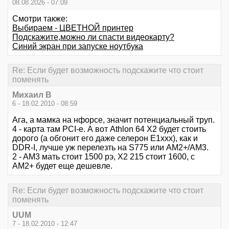
08.08.2026 - 07:09
Смотри также:
Выбираем - ЦВЕТНОЙ принтер
Подскажите,можно ли спасти видеокарту?
Синий экран при запуске ноутбука
Re: Если будет возможность подскажите что стоит
поменять
Михаил В
6 - 18.02.2010 - 08:59
Ага, а мамка на нфорсе, значит потенциальный труп.
4 - карта там PCI-e. А вот Athlon 64 X2 будет стоить
дорого (а обгонит его даже селерон E1xxx), как и
DDR-I, лучше уж перелезть на S775 или AM2+/AM3.
2 - AM3 мать стоит 1500 рэ, X2 215 стоит 1600, с
AM2+ будет еще дешевле.
Re: Если будет возможность подскажите что стоит
поменять
UUM
7 - 18.02.2010 - 12:47