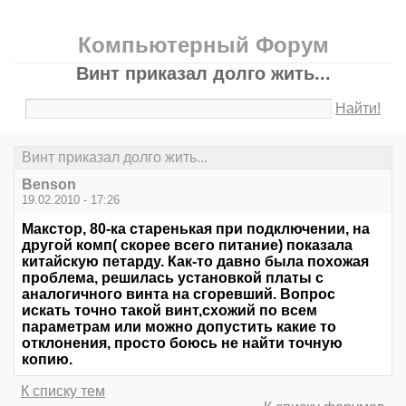
Компьютерный Форум
Винт приказал долго жить...
Найти!
Винт приказал долго жить...
Benson
19.02.2010 - 17:26
Макстор, 80-ка старенькая при подключении, на
другой комп( скорее всего питание) показала
китайскую петарду. Как-то давно была похожая
проблема, решилась установкой платы с
аналогичного винта на сгоревший. Вопрос
искать точно такой винт,схожий по всем
параметрам или можно допустить какие то
отклонения, просто боюсь не найти точную
копию.
К списку тем