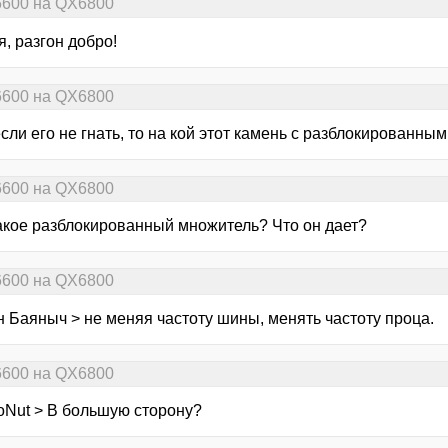
6600 на QX6800
, разгон добро!
6600 на QX6800
если его не гнать, то на кой этот камень с разблокирован
6600 на QX6800
такое разблокированный множитель? Что он дает?
6600 на QX6800
н Баяныч > не меняя частоту шины, менять частоту проца.
6600 на QX6800
oNut > В большую сторону?