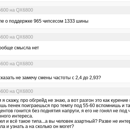
6600 на QX6800
ле о поддержке 965 чипсесом 1333 шины
6600 на QX6800
вообще смысла нет
6600 на QX6800
сказать не замечу смены частоты с 2,4 до 2,93?
6600 на QX6800
 я скажу, про обгрейд не знаю, а вот разгон это как курение 
шь пенек поиграешься про темпу под 55-60 вспомнишь и так
ентов гонится без поднятия напруги, я его не гонял не под 
вного интереса.
ел и всё такое типа...а вы человек азартный? Разве не инт
а и узнать а на сколько он могет?