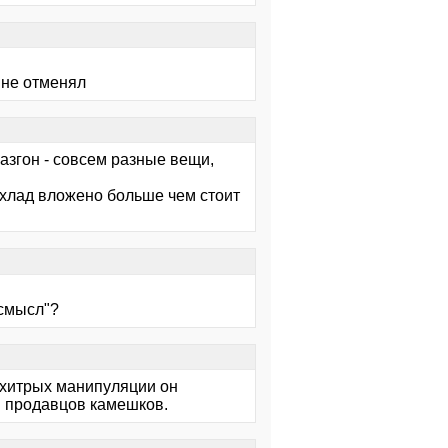
 не отменял
разгон - совсем разные вещи,
 охлад вложено больше чем стоит
 смысл"?
е хитрых манипуляции он
ля продавцов камешков.