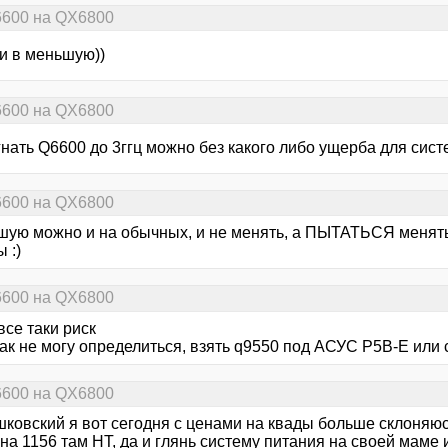
6600 на QX6800
и в меньшую))
6600 на QX6800
нать Q6600 до 3ггц можно без какого либо ущерба для сист
6600 на QX6800
шую можно и на обычных, и не менять, а ПЫТАТЬСЯ менять,
 :)
6600 на QX6800
все таки риск
ак не могу определиться, взять q9550 под АСУС Р5В-Е или со
6600 на QX6800
ковский я вот сегодня с ценами на квады больше склоняюсь
 на 1156 там НТ, да и глянь систему питания на своей маме