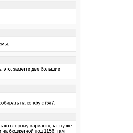
емы.
 это, заметте две большие
бирать на конфу с i5/i7.
 ко второму варианту, за эту же
 и на бюджетной под 1156, там