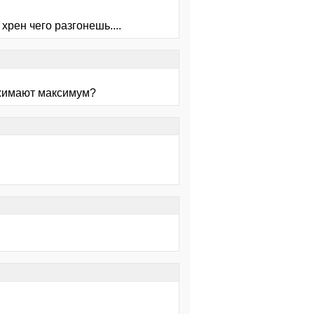
ен чего разгонешь....
тжимают максимум?