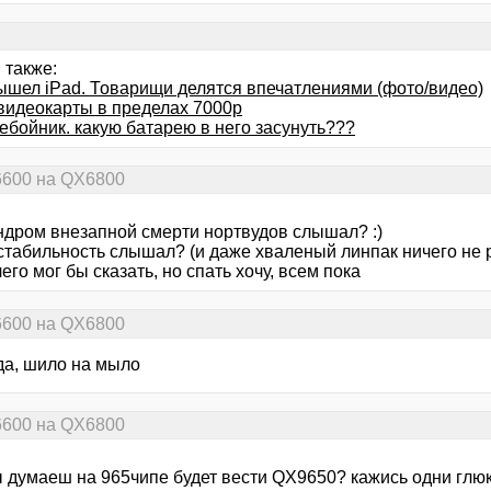
 также:
ышел iPad. Товарищи делятся впечатлениями (фото/видео)
видеокарты в пределах 7000р
ебойник. какую батарею в него засунуть???
6600 на QX6800
ндром внезапной смерти нортвудов слышал? :)
табильность слышал? (и даже хваленый линпак ничего не ре
его мог бы сказать, но спать хочу, всем пока
6600 на QX6800
да, шило на мыло
6600 на QX6800
ы думаеш на 965чипе будет вести QX9650? кажись одни глюки 