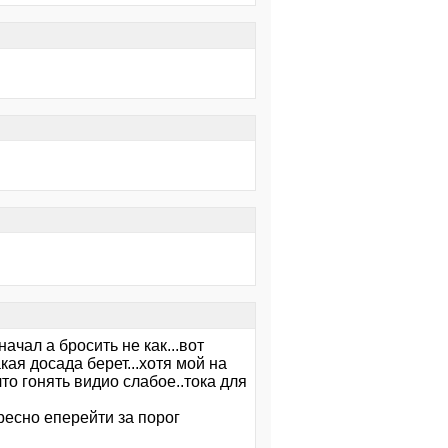
начал а бросить не как...вот
ая досада берет...хотя мой на
что гонять видио слабое..тока для
ересно еперейти за порог