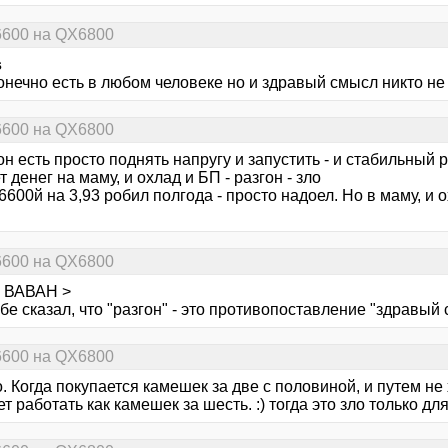
6600 на QX6800
s
онечно есть в любом человеке но и здравый смысл никто не
6600 на QX6800
он есть просто поднять напругу и запустить - и стабильный 
т денег на маму, и охлад и БП - разгон - зло
6600й на 3,93 робил полгода - просто надоел. Но в маму, и
6600 на QX6800
 ВАВАН >
ебе сказал, что "разгон" - это противопоставление "здравый
6600 на QX6800
о. Когда покупается камешек за две с половиной, и путем н
т работать как камешек за шесть. :) тогда это зло только д