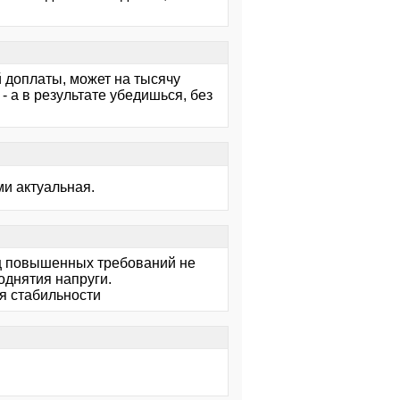
й доплаты, может на тысячу
- а в результате убедишься, без
ми актуальная.
Ггц повышенных требований не
поднятия напруги.
я стабильности