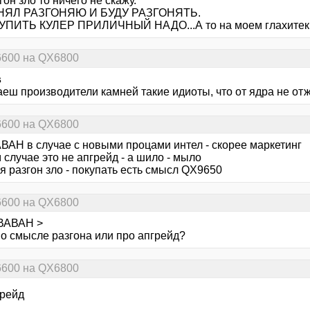
гон зло то ничего не скажу.
НЯЛ РАЗГОНЯЮ И БУДУ РАЗГОНЯТЬ.
УПИТЬ КУЛЕР ПРИЛИЧНЫЙ НАДО...А то на моем глахитек хр
6600 на QX6800
s
аеш производители камней такие идиоты, что от ядра не о
6600 на QX6800
ВАН в случае с новыми процами интел - скорее маркетинг
 случае это не апгрейд - а шило - мыло
я разгон зло - покупать есть смысл QX9650
6600 на QX6800
ВАВАН >
 о смысле разгона или про апгрейд?
6600 на QX6800
грейд