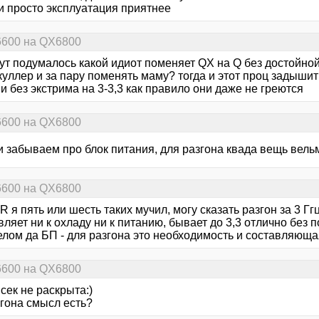
и просто эксплуатация приятнее
6600 на QX6800
тут подумалось какой идиот поменяет QX на Q без достойно
куллер и за пару поменять маму? тогда и этот проц задышит 
и без экстрима на 3-3,3 как правило они даже не греются
6600 на QX6800
и забываем про блок питания, для разгона квада вещь вель
6600 на QX6800
 я пять или шесть таких мучил, могу сказать разгон за 3 
ляет ни к охладу ни к питанию, бывает до 3,3 отлично без 
елом да БП - для разгона это необходимость и составляюща
6600 на QX6800
сек не раскрыта:)
згона смысл есть?