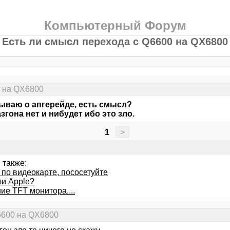
Компьютерный Форум
Есть ли смысл перехода с Q6600 на QX6800
0 на QX6800
ваю о апгерейде, есть смысл?
азгона нет и нибудет ибо это зло.
1
>
 также:
 по видеокарте, пососетуйте
ли Apple?
ие TFT монитора....
6600 на QX6800