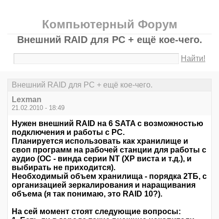
Компьютерный Форум
Внешний RAID для PC + ещё кое-чего.
Найти!
Внешний RAID для PC + ещё кое-чего.
Lexman
21.02.2010 - 18:49
Нужен внешний RAID на 6 SATA с возможностью
подключения и работы с РС.
Планируется использовать как хранилище и
своп программ на рабочей станции для работы с
аудио (ОС - винда серии NT (ХР виста и т.д.), и
выбирать не приходится).
Необходимый объем хранилища - порядка 2ТБ, с
организацией зеркалирования и наращивания
объема (я так понимаю, это RAID 10?).
На сей момент стоят следующие вопросы: