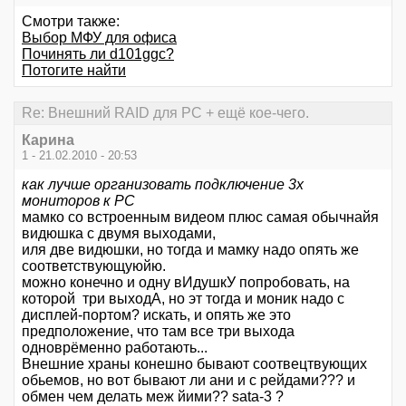
Смотри также:
Выбор МФУ для офиса
Починять ли d101ggc?
Потогите найти
Re: Внешний RAID для PC + ещё кое-чего.
Карина
1 - 21.02.2010 - 20:53
как лучше организовать подключение 3х
мониторов к РС
мамко со встроенным видеом плюс самая обычнайя
видюшка с двумя выходами,
иля две видюшки, но тогда и мамку надо опять же
соответствующуюйю.
можно конечно и одну вИдушкУ попробовать, на
которой три выходА, но эт тогда и моник надо с
дисплей-портом? искать, и опять же это
предположение, что там все три выхода
одноврёменно работають...
Внешние храны конешно бывают соотвецтвующих
обьемов, но вот бывают ли ани и с рейдами??? и
обмен чем делать меж йими?? sata-3 ?