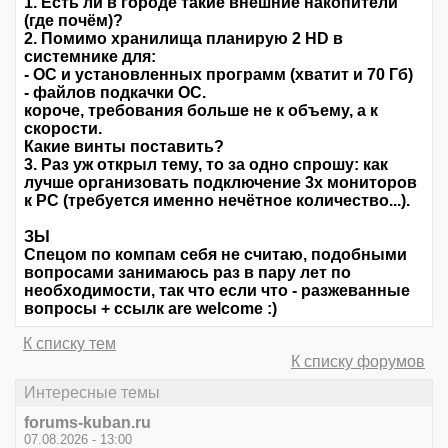
1. Есть ли в городе такие внешние накопители
(где почём)?
2. Помимо хранилища планирую 2 HD в
системнике для:
- ОС и установленных программ (хватит и 70 Гб)
- файлов подкачки ОС.
короче, требования больше не к объему, а к
скорости.
Какие винты поставить?
3. Раз уж открыл тему, то за одно спрошу: как
лучше организовать подключение 3х мониторов
к РС (требуется именно нечётное количество...).
ЗЫ
Спецом по компам себя не считаю, подобными
вопросами занимаюсь раз в пару лет по
необходимости, так что если что - разжеванные
вопросы + ссылк are welcome :)
К списку тем
К списку форумов
Интересные темы
forums-kuban.ru
07.08.2026 - 13:00