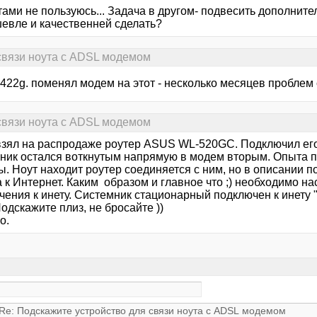
ами не пользуюсь... Задача в другом- подвесить дополнител
шевле и качественней сделать?
связи ноута с ADSL модемом
422g. поменял модем на этот - несколько месяцев проблем с
связи ноута с ADSL модемом
взял на распродаже роутер ASUS WL-520GC. Подключил е
ник остался воткнутым напрямую в модем вторым. Опыта по
. Ноут находит роутер соединяется с ним, но в описании п
 к Интернет. Каким образом и главное что ;) необходимо н
чения к инету. Системник стационарный подключен к инету
Подскажите плиз, не бросайте ))
о.