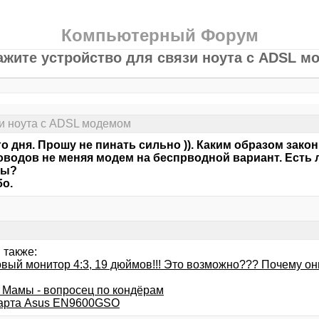
Компьютерный Форум
ажите устройство для связи ноута с ADSL м
зи ноута с ADSL модемом
о дня. Прошу не пинать сильно )). Каким образом зак
оводов не меняя модем на беспрводной вариант. Есть л
ры?
о.
 также:
овый монитор 4:3, 19 дюймов!!! Это возможно??? Почему он
 Мамы - вопросец по кондёрам
арта Asus EN9600GSO