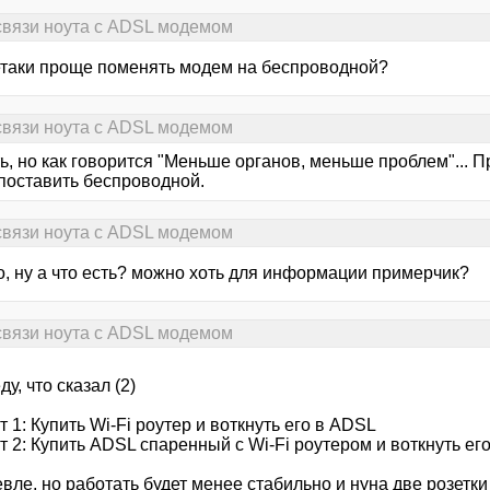
связи ноута с ADSL модемом
етаки проще поменять модем на беспроводной?
связи ноута с ADSL модемом
ь, но как говорится "Меньше органов, меньше проблем"... 
поставить беспроводной.
связи ноута с ADSL модемом
о, ну а что есть? можно хоть для информации примерчик?
связи ноута с ADSL модемом
у, что сказал (2)
 1: Купить Wi-Fi роутер и воткнуть его в ADSL
т 2: Купить ADSL спаренный с Wi-Fi роутером и воткнуть е
вле, но работать будет менее стабильно и нуна две розетки