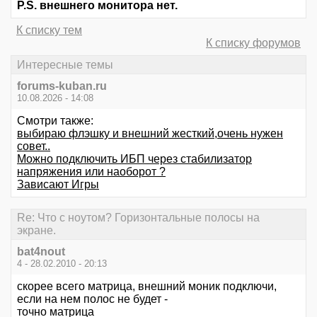
P.S. внешнего монитора нет.
К списку тем
К списку форумов
Интересные темы
forums-kuban.ru
10.08.2026 - 14:08
Смотри также:
выбираю флэшку и внешний жесткий,очень нужен
совет..
Можно подключить ИБП через стабилизатор
напряжения или наоборот ?
Зависают Игры
Re: Что с ноутом? Горизонтальные полосы на
экране.
bat4nout
4 - 28.02.2010 - 20:13
скорее всего матрица, внешний моник подключи,
если на нем полос не будет -
точно матрица