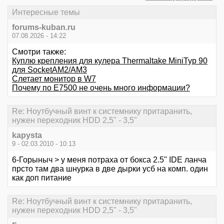
Интересные темы
forums-kuban.ru
07.08.2026 - 14:22
Смотри также:
Куплю крепления для кулера Thermaltake MiniTyp 90
для SocketAM2/AM3
Слетает монитор в W7
Почему по Е7500 не очень много информации?
Re: Ноутбучный винт к системнику притаранить,
нужен переходник HDD 2,5" - 3,5"
kapysta
9 - 02.03.2010 - 10:13
6-Горыныч > у меня потраха от бокса 2.5" IDE ланча
прсто там два шнурка в две дырки усб на комп. один
как доп питание
Re: Ноутбучный винт к системнику притаранить,
нужен переходник HDD 2,5" - 3,5"