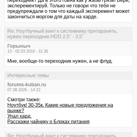
переходник? Да в этого говна как у жабы грязи! Бери,
эксперементируй. Только не говори что тебя не
предупреждали о том что каждый эксперемент может
закончиться моргом для даты на харде.
Re: Ноутбучный винт к системнику притаранить,
нужен переходник HDD 2,5" - 3,5"
Горыныч
13 - 02.03.2010 - 11:30
Мне, вообще-то переходник нужен, а не флуд.
Интересные темы
forums-kuban.ru
07.08.2026 - 14:22
Смотри также:
Ноутбук! 30-35к. Какие новые предложения на
рынке?
Упал хард.
Расскажи чайнику о Блоках питания
Re: Ноутбучный винт к системнику притаранить,