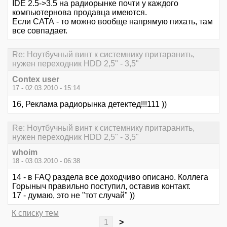
IDE 2.5->3.5 на радиорынке почти у каждого
компьютернова продавца имеются.
Если САТА - то можно вообще напрямую пихать, там
все совпадает.
Re: Ноутбучный винт к системнику притаранить,
нужен переходник HDD 2,5" - 3,5"
Contex user
17 - 02.03.2010 - 15:14
16, Реклама радиорынка детектед!!!111 ))
Re: Ноутбучный винт к системнику притаранить,
нужен переходник HDD 2,5" - 3,5"
whoim
18 - 03.03.2010 - 06:38
14 - в FAQ раздела все доходчиво описано. Коллега
Горыныч правильно поступил, оставив контакт.
17 - думаю, это не "тот случай" ))
К списку тем
1
>