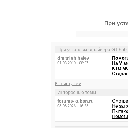
При уста
При установке драйвера GT 8500 ко
dmitri shihalev
Помоги
01.03.2010 - 08:27
На Vis
КТО М
Отдельн
К списку тем
Интересные темы
forums-kuban.ru
Смотри
08.08.2026 - 16:23
Не загр
Пытаюсь
Помоги