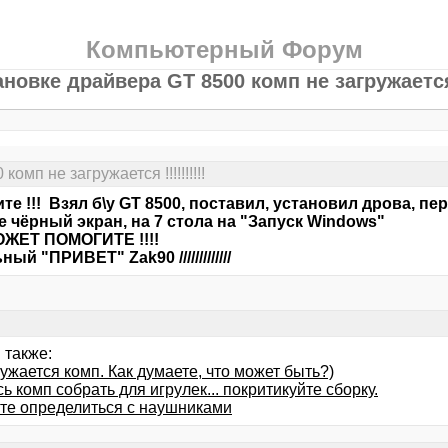
Компьютерный Форум
новке драйвера GT 8500 комп не загружается !
мп не загружается !!!!!!!!!!
те !!! Взял б\у GT 8500, поставил, установил дрова, пер
te чёрный экран, на 7 стола на "Запуск Windows"
ОЖЕТ ПОМОГИТЕ !!!!
ый "ПРИВЕТ" Zak90 /////////////
 также:
ужается комп. Как думаете, что может быть?)
 комп собрать для игрулек... покритикуйте сборку.
те определиться с наушниками