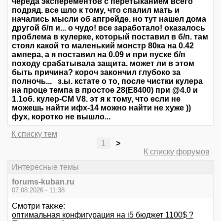
череда эксперементов с перетыканием всего
подряд. все шло к тому, что спалил мать и
начались мысли об апгрейде. но тут нашел дома
другой б/п и... о чудо! все заработало! оказалось
проблема в кулерке, который поставил в б/п. там
стоял какой то маленький монстр 80ка на 0.42
ампера, а я поставил на 0.09 и при пуске б/п
походу срабатывала защита. может ли в этом
быть причина? короч закончил глубоко за
полночь... з.ы. кстате о то, после чистки кулера
на проце темпа в простое 28(E8400) при @4.0 и
1.1об. кулер-CM V8. эт я к тому, что если не
можешь найти ифх-14 можно найти не хуже ))
фух, коротко не вышло...
К списку тем
1
>
К списку форумов
Интересные темы
forums-kuban.ru
07.08.2026 - 11:38
Смотри также:
оптимальная конфигурация на i5 бюджет 1100$ ?