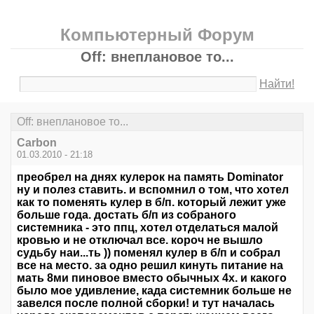
Компьютерный Форум
Off: внеплановое то...
Найти!
Off: внеплановое то...
Carbon
01.03.2010 - 21:18
преобрел на днях кулерок на память Dоminаtor
ну и полез ставить. и вспомнил о том, что хотел
как то поменять кулер в б/п. который лежит уже
больше года. достать б/п из собраного
системника - это ппц, хотел отделаться малой
кровью и не отключал все. короч не вышло
судьбу наи...ть )) поменял кулер в б/п и собрал
все на место. за одно решил кинуть питание на
мать 8ми пиновое вместо обычных 4х. и какого
было мое удивление, када системник больше не
завелся после полной сборки! и тут началась