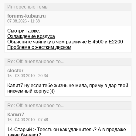
Интересные темы
forums-kuban.ru
07.08.2026 - 11:38
Смотри также:
Охлаждение воздуха
Объясните чайнику в чем различие Е 4500 и Е2200
Проблема с жестким диском
Re: Off: внеплановое то...
cloctor
15 - 03.03.2010 - 20:34
Капит7 ну если тебе жизнь не мила, приму в дар твой
никчемный корпус )))
Re: Off: внеплановое то...
Капит7
16 - 04.03.2010 - 07:48
14-Старый > Тоесть он как удлинитель? А в продаже
такие бывают?