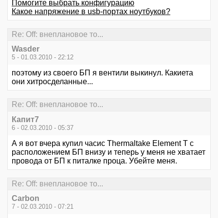
Помогите выбрать конфигурацию
Какое напряжение в usb-портах ноутбуков?
Re: Off: внеплановое то...
Wasder
5 - 01.03.2010 - 22:12
поэтому из своего БП я вентили выкинул. Какиета
они хитросделанные...
Re: Off: внеплановое то...
Капит7
6 - 02.03.2010 - 05:37
А я вот вчера купил часис Thermaltake Element T с
расположением БП внизу и теперь у меня не хватает
провода от БП к питалке проца. Убейте меня.
Re: Off: внеплановое то...
Carbon
7 - 02.03.2010 - 07:21