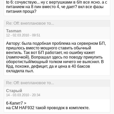
tо 6: сочувствую... ну с вертушками в б/п все ясно. а с
питанием на 8 пин вместо 4, че дает? вкл все фазы
питания проца?
Re: Off: внеплановое то...
Tasman
12 - 02.03.2010 - 09:51
Автору: была подобная проблема на серверном БП,
пришлось вместо мощного ставить обычный
вентиль. Так вот БП работает, но ошибку кажет
(лампочкой). Вопрашал здесь по поводу прикупить
оборотистый/мощный толком ничего не выяснил. В
Крд, похоже, дефицит, да и цена в 40 баксов
охладила пыл.
Re: Off: внеплановое то...
Старый
14 - 03.03.2010 - 20:34
6-Капит7 >
на CM HAF932 такой проводок в комплекте.