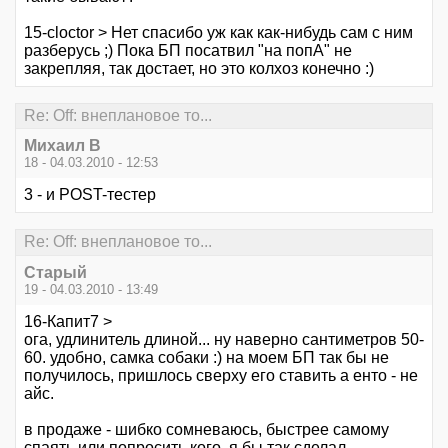
15-cloctor > Нет спасибо уж как как-нибудь сам с ним
разберусь ;) Пока БП посатвил "на попА" не
закрепляя, так достает, но это колхоз конечно :)
Re: Off: внеплановое то...
Михаил В
18 - 04.03.2010 - 12:53
3 - и POST-тестер
Re: Off: внеплановое то...
Старый
19 - 04.03.2010 - 13:49
16-Капит7 >
ога, удлинитель длиной... ну наверно сантиметров 50-
60. удобно, самка собаки :) на моем БП так бы не
получилось, пришлось сверху его ставить а енто - не
айс.
в продаже - шибко сомневаюсь, быстрее самому
спаять или попросить кого. я бы так сделал