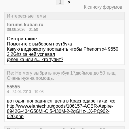
1
>
К списку форумов
Интересные темы
forums-kuban.ru
08.08.2026 - 01:50
Смотри также:
Помогите с выбором ноутбука
Какую видеокарту поставить чтобы Phenom x4 9550
2.2Ghz за ней успевал
флешка или я... кто тупит?
Re: Не могу выбрать ноутбук 17дюймов до 50 тыщ.
Очень нужна помощь.
55555
4 - 24.04.2010 - 19:06
вот один понравился, цена в Краснодаре такая же:
http://www.elantech.ru/goods/106157-ACER-Aspire-
8942G-434G50Mi-Ci5-430M-2-2gGHz-LX-PQ902-
020.php