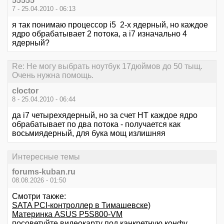
55555
7 - 25.04.2010 - 06:13
я так понимаю процессор i5 2-х ядерный, но каждое
ядро обрабатывает 2 потока, а i7 изначально 4
ядерный?
Re: Не могу выбрать ноутбук 17дюймов до 50 тыщ.
Очень нужна помощь.
cloctor
8 - 25.04.2010 - 06:44
да i7 четырехядерный, но за счет НТ каждое ядро
обрабатывает по два потока - получается как
восьмиядерный, для бука мощ излишняя
Интересные темы
forums-kuban.ru
08.08.2026 - 01:50
Смотри также:
SATA PCI-контроллер в Тимашевске)
Материнка ASUS P5S800-VM
посоветуйте видеокарту под канкретную конфу...