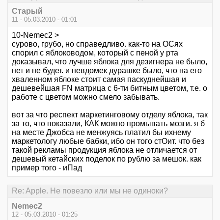
Старый
11 - 05.03.2010 - 01:01
10-Nemec2 >
сурово, грубо, но справедливо. как-то на ОСях
спорил с яблоководом, который с пеной у рта
доказывал, что лучше яблока для дезигнера не было,
нет и не будет. и невдомек дурашке было, что на его
хваленном яблоке стоит самая паскуднейшая и
дешевейшая FN матрица с 6-ти битным цветом, т.е. о
работе с цветом можно смело забывать.
вот за что респект маркетинговому отделу яблока, так
за то, что показали, КАК можно промывать мозги. я б
на месте Джобса не менжуясь платил бы ихнему
маркетологу любые бабки, ибо он того стОит. что без
такой рекламы продукция яблока не отличается от
дешевый кетайских поделок по рублю за мешок. как
пример того - иПад
Re: Apple. Не повезло или мы не одиноки?
Nemec2
12 - 05.03.2010 - 01:25