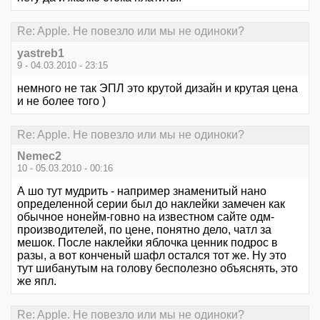
Re: Apple. Не повезло или мы не одиноки?
yastreb1
9 - 04.03.2010 - 23:15
немного не так ЭПЛ это крутой дизайн и крутая цена
и не более того )
Re: Apple. Не повезло или мы не одиноки?
Nemec2
10 - 05.03.2010 - 00:16
А шо тут мудрить - например знаменитый нано
определенной серии был до наклейки замечен как
обычное нонейм-говно на известном сайте одм-
производителей, по цене, понятно дело, чатл за
мешок. После наклейки яблочка ценник подрос в
разы, а вот конченый шафл остался тот же. Ну это
тут шибанутым на голову бесполезно объяснять, это
же япл.
Re: Apple. Не повезло или мы не одиноки?