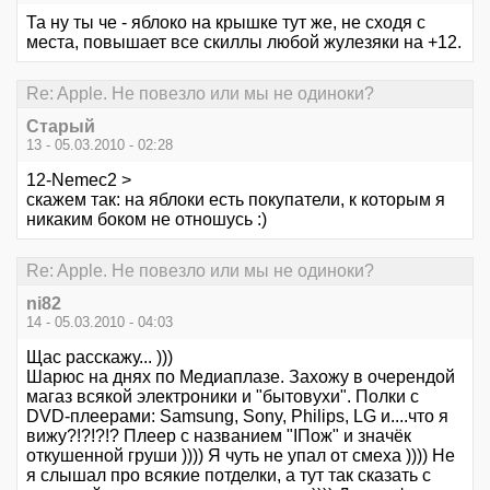
Та ну ты че - яблоко на крышке тут же, не сходя с
места, повышает все скиллы любой жулезяки на +12.
Re: Apple. Не повезло или мы не одиноки?
Старый
13 - 05.03.2010 - 02:28
12-Nemec2 >
скажем так: на яблоки есть покупатели, к которым я
никаким боком не отношусь :)
Re: Apple. Не повезло или мы не одиноки?
ni82
14 - 05.03.2010 - 04:03
Щас расскажу... )))
Шарюс на днях по Медиаплазе. Захожу в очерендой
магаз всякой электроники и "бытовухи". Полки с
DVD-плеерами: Samsung, Sony, Philips, LG и....что я
вижу?!?!?!? Плеер с названием "IПож" и значёк
откушенной груши )))) Я чуть не упал от смеха )))) Не
я слышал про всякие потделки, а тут так сказать с