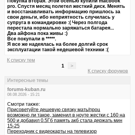
Покупка вторая. Этой осенью купили macbook
pro. Спустя месяц полетел жесткий диск. Менять
и восстанавливать информацию пришлось за
свои деньги, ибо неприятность случилась у
супруга в командировке :( Через полгода
перестала нормально заряжаться батарея...
Два айфона пока живы :)
Все покупали в *****.
Я все же надеялась на более долгий срок
эксплуатации такой недешевой техники :(
К списку тем
1
>
К списку форумов
Интересные темы
forums-kuban.ru
08.08.2026 - 15:21
Смотри также:
Присоветуйте дешевую связку мать/проц
возможно ли такое, заменил в ноуте жестки с 160 на
500 и добавил 0.5Гб память акб стала держать мин
15-25
Переходник с видеокарты на телевизор