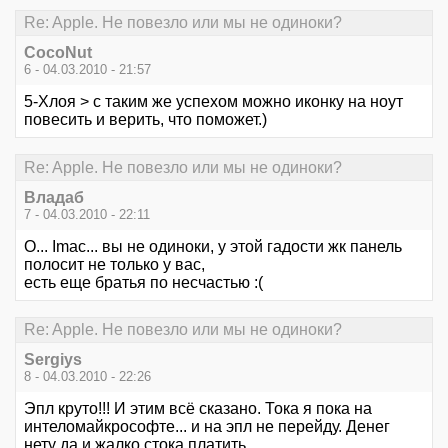
Re: Apple. Не повезло или мы не одиноки?
CocoNut
6 - 04.03.2010 - 21:57
5-Хлоя > с таким же успехом можно иконку на ноут
повесить и верить, что поможет.)
Re: Apple. Не повезло или мы не одиноки?
Владаб
7 - 04.03.2010 - 22:11
О... Imac... вы не одиноки, у этой гадости жк панель
полосит не только у вас,
есть еще братья по несчастью :(
Re: Apple. Не повезло или мы не одиноки?
Sergiys
8 - 04.03.2010 - 22:26
Эпл круто!!! И этим всё сказано. Тока я пока на
интеломайкрософте... и на эпл не перейду. Денег
нету да и жалко стока платить..