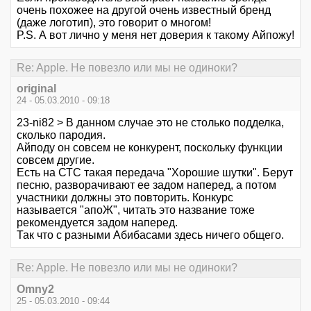
очень похожее на другой очень известный бренд
(даже логотип), это говорит о многом!
P.S. А вот лично у меня нет доверия к такому Айпожу!
Re: Apple. Не повезло или мы не одиноки?
original
24 - 05.03.2010 - 09:18
23-ni82 > В данном случае это не столько подделка,
сколько пародия.
Айподу он совсем не конкурент, поскольку функции
совсем другие.
Есть на СТС такая передача "Хорошие шутки". Берут
песню, разворачивают ее задом наперед, а потом
участники должны это повторить. Конкурс
называется "апоЖ", читать это название тоже
рекомендуется задом наперед.
Так что с разными Абибасами здесь ничего общего.
Re: Apple. Не повезло или мы не одиноки?
Omny2
25 - 05.03.2010 - 09:44