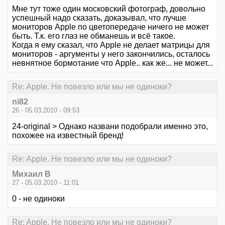
Мне тут тоже один московский фотограф, довольно
успешный надо сказать, доказывал, что лучше
мониторов Apple по цветопередаче ничего не может
быть. Т.к. его глаз не обманешь и всё такое.
Когда я ему сказал, что Apple не делает матрицы для
мониторов - аргументы у него закончились, осталось
невнятное бормотание что Apple.. как же... не может...
Re: Apple. Не повезло или мы не одиноки?
ni82
26 - 05.03.2010 - 09:53
24-original > Однако названи подобрали именно это,
похожее на известный бренд!
Re: Apple. Не повезло или мы не одиноки?
Михаил В
27 - 05.03.2010 - 11:01
0 - не одиноки
Re: Apple. Не повезло или мы не одиноки?