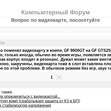
Компьютерный Форум
Вопрос по видеокарте, пососетуйте
йте
о поменял видеокарту в компе, GF 9600GT на GF GTS25
о, только иногда, обычно во время игры, появляется зв
как корпус входит в резонанс. Думал может какие винт
роно, закручены, видеокарта тоже в слот вставлена пло
е по этой проблеме. В обычном режиме без игр, звук та
1
>
 также:
е определиться с видеокартой...
тует комп (срабатывает защита от КЗ в БП)
к стабилизатор напряжения