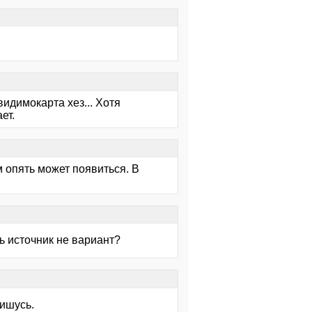
идимокарта хез... Хотя
ет.
м опять может появиться. В
ь источник не вариант?
пишусь.