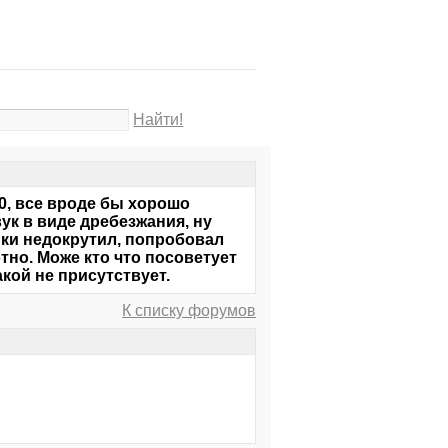
Найти!
0, все вроде бы хорошо
ук в виде дребезжания, ну
ики недокрутил, попробовал
тно. Може кто что посоветует
кой не присутствует.
К списку форумов