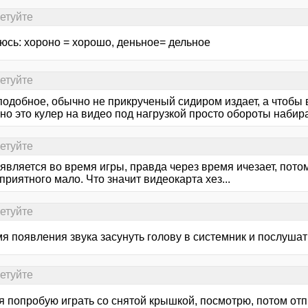
сетуйте
юсь: хороно = хорошо, деньное= дельное
сетуйте
подобное, обычно не прикрученый сидиром издает, а чтобы в
о это кулер на видео под нагрузкой просто обороты набира
сетуйте
является во время игры, правда через время ичезает, пото
риятного мало. Что значит видеокарта хез...
сетуйте
я появления звука засунуть голову в системник и послушат
сетуйте
я попробую играть со снятой крышкой, посмотрю, потом от