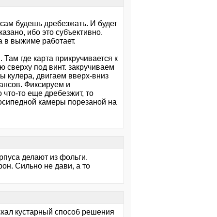
сам будешь дребезжать. И будет
казано, ибо это субъективно.
ка в выжиме работает.
 Там где карта прикручивается к
ю сверху под винт. закручиваем
ы кулера, двигаем вверх-вниз
ансов. Фиксируем и
 что-то еще дребезжит, то
осипедной камеры порезаной на
рпуса делают из фольги.
он. Сильно не дави, а то
искал кустарный способ решения