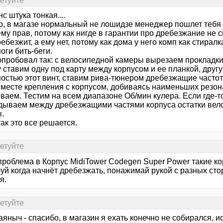
сетуйте
с штука тонкая....
, в магазе нормальный не лошидзе менеджер пошлет тебя 
му прав, потому как нигде в гарантии про дребезжание не с
ебезжит, а ему нет, потому как дома у него комп как стирал
оги бить-беги.
опробовал так: с велосипедной камеры вырезаем прокладки.
 ставим одну под карту между корпусом и ее планкой, другу
ностью этот винт, ставим рива-тюнером дребезжащие частот
в месте крепления с корпусом, добиваясь наименьших резон
ваем. Тестим на всем диапазоне Об/мин кулера. Если где-то
дываем между дребезжащими частями корпуса остатки вел
.
так это все решается.
сетуйте
роблема в Корпус MidiTower Codegen Super Power такие ко
й когда начнёт дребезжать, понажимай рукой с разных стор
я.
сетуйте
яныч - спасибо, в магазин я ехать конечно не собирался, 