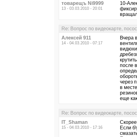
товарещъ Ni9999
10-Але
13 - 03.03.2010 - 20:01
фиксиру
вращало
Re: Вопрос по видеокарте, посо
Алексей 911
Вчера в
14 - 04.03.2010 - 07:17
вентиля
видюхи
дребез
крутить
после 
опреде
оборот
через 
в мест
резинов
еще ка
Re: Вопрос по видеокарте, посо
IT_Shaman
Скорее
15 - 04.03.2010 - 17:16
Если б
смазат