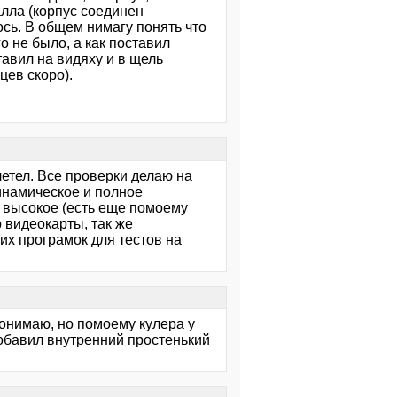
лла (корпус соединен
сь. В общем нимагу понять что
о не было, а как поставил
тавил на видяху и в щель
цев скоро).
летел. Все проверки делаю на
инамическое и полное
- высокое (есть еще помоему
р видеокарты, так же
гих програмок для тестов на
 понимаю, но помоему кулера у
е добавил внутренний простенький