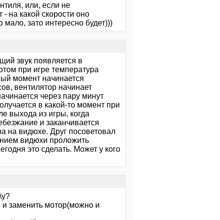
тиля, или, если не
- на какой скорости оно
 мало, зато интересно будет)))
ащий звук появляется в
потом при игре температура
ный момент начинается
ов, вентилятор начинает
начинается через пару минут
олучается в какой-то момент при
е выхода из игры, когда
ебезжание и заканчивается
ра на видюхе. Друг посоветовал
лением видюхи проложить
егодня это сделать. Может у кого
\у?
 и заменить мотор(можно и