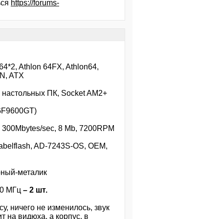
ься
https://forums-
*2, Athlon 64FX, Athlon64,
AN, ATX
 настольных ПК, Socket AM2+
 GF9600GT)
, 300Mbytes/sec, 8 Mb, 7200RPM
belflash, AD-7243S-OS, OEM,
рный-металик
00 МГц
– 2 шт.
у, ничего не изменилось, звук
 на видюха, а корпус, в