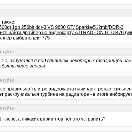
 также:
600gt 1gb 256bit ddr-3 VS 9800 GT/ Sparkle/512mb/DDR-3
гите найти драйвер на видеокарту ATI RADEON HD 3470 (win
куллер выбрать для 775
сетуйте
-э-э, задумался я под влиянием некоторых товарищей над 
 быть тише опосля
сетуйте
все правильно ) в игре видеокарта начинает греться сильнее
т раскручиваться турбина на радиаторе - в итоге вибрирует
сетуйте
1 - ясно, а никаких вариантов нет это устранить?