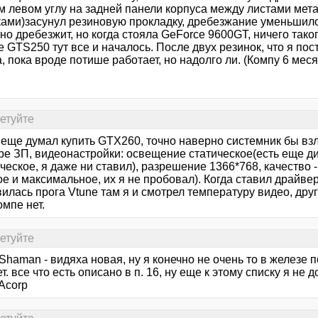
м левом углу на задней панели корпуса между листами мета
ками)засунул резиновую прокладку, дребезжание уменьшило
но дребезжит, но когда стояла GeForce 9600GT, ничего таког
 GTS250 тут все и началось. После двух резинок, что я пос
, пока вроде потише работает, но надолго ли. (Компу 6 меся
сетуйте
я еще думал купить GTХ260, точно наверно системник бы вз
ре ЗП, видеонастройки: освещение статическое(есть еще д
еское, я даже ни ставил), разрешение 1366*768, качество 
е и максимальное, их я не пробовал). Когда ставил драйве
илась прога Vtune там я и смотрел температуру видео, дру
мпе нет.
сетуйте
_Shaman - видяха новая, ну я конечно не очень то в железе
т. все что есть описано в п. 16, ну еще к этому списку я н
Acorp