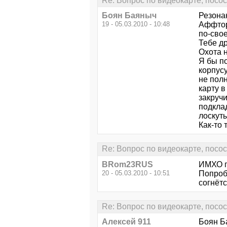
Re: Вопрос по видеокарте, посо
Боян Баяныч
Резонан
19 - 05.03.2010 - 10:48
Аффтор
по-свое
Тебе др
Охота н
Я бы п
корпусу
не пол
карту 
закручи
подкла
лоскуты
Как-то 
Re: Вопрос по видеокарте, посо
BRom23RUS
ИМХО п
20 - 05.03.2010 - 10:51
Попробу
согнётс
Re: Вопрос по видеокарте, посо
Алексей 911
Боян Ба