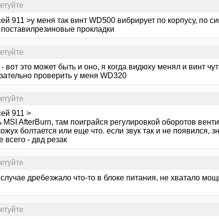
сетуйте
ей 911 >у меня так винт WD500 вибрирует по корпусу, по си
, поставилрезиновые прокладки
сетуйте
 - вот это может быть и оно, я когда видюху менял и винт ч
язательно проверить у меня WD320
сетуйте
ей 911 >
 MSI AfterBurn, там поиграйся регулировкой оборотов вентил
ожух болтается или еще что. если звук так и не появился, з
 всего - двд резак
сетуйте
случае дребезжало что-то в блоке питания, не хватало мощ
сетуйте