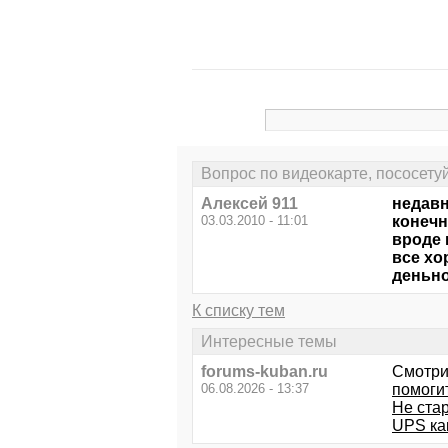
Вопрос по видеокарте, пососету
Алексей 911
недавн
03.03.2010 - 11:01
конечн
вроде 
все хо
деньно
К списку тем
Интересные темы
forums-kuban.ru
Смотри
06.08.2026 - 13:37
помогит
Не стар
UPS ка