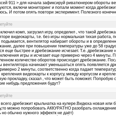
ксей 911 > для начала зафиксируй риватюнером обороты вен
ются, включи мониторинг и попали момент когда дребезжит 
сь. И потом опять повтори эксперимент. Полезного конечно
сетуйте
ключил комп, загрузил игру, определил , что такой дребезж
торе видеокарты, т.е. без игры нормальная тихая работа, 
 подымается, вентилятор набирает обороты и в определен
жание, далее при повышении температуры уже до 58 градус
ся еще быстрее и дребезжание исчезает. Т.е. дребезжание 
включения игры и исчезает еще примерно через 4 минуты. П
ленном количестве оборотов происходит дребезжание. Посл
ы вентилятора начинают уменьшаться опять появляется др
примерно 2 минуты, соответственно когда падает температу
е крепления видеокарты к корпусу, между корпусом и креп
ую прокладку, сказал , что может быть поможет. Попробую с
кие нибудь предложения будут?
сетуйте
 всего дребезжит крыльчатка на кулере.Видюха новая или б
\у,то можно попробовать АККУРАТНО разобрать охлаждение
ь но обычно нужного эффектк не даёт)