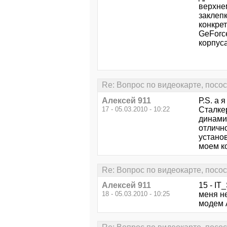
верхне
заклеп
конкрет
GeForce
корпуса
Re: Вопрос по видеокарте, посо
Алексей 911
Р.S. а 
17 - 05.03.2010 - 10:22
Сталке
динамич
отлично
установ
моем ко
Re: Вопрос по видеокарте, посо
Алексей 911
15 - IT
18 - 05.03.2010 - 10:25
меня не
модем 