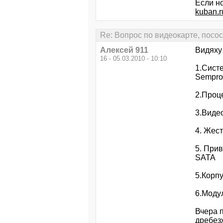
Если но
kuban.r
Re: Вопрос по видеокарте, посо
Алексей 911
Видяху 
16 - 05.03.2010 - 10:10
1.Систе
Sempron
2.Проц
3.Виде
4. Жес
5. При
SATA
5.Корпу
6.Моду
Вчера п
дребезж