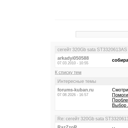
сегейт 320Gb sata ST3320613AS
arkadyi050588
собира
07.03.2010 - 10:55
К списку тем
Интересные темы
forums-kuban.ru
Смотри
07.08.2026 - 16:57
Помоги
Пробле
Выбор 
Re: сегейт 320Gb sata ST33206
RazZzoR