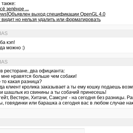
 также:
сё зелёное ...
news]Объявлен выход спецификации OpenGL 4.0
 видит но нельзя удалить или форматировать
13AS
ба кэп!
гда можно :)
13AS
 в ресторане, два официанта:
и мне нравятся больше чем собаки!
е то какая разница?
гда клиент кролика заказывает а ты ему кошку подаешь воз
ли шашлык из свинины а ты собачий принесешь!
гейт, Вестерн, Хитачи, Самсунг - на сегодня без разницы. 
ы, говядинки или барашка а сегодня вас в любом случае на