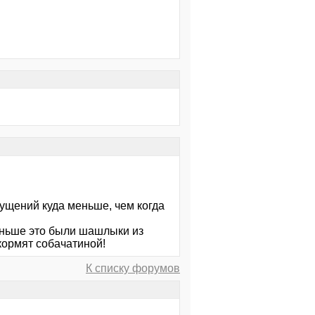
мущений куда меньше, чем когда
Раньше это были шашлыки из
кормят собачатиной!
К списку форумов