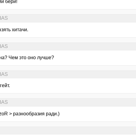
й бери!
13AS
зять хитачи.
13AS
на? Чем это оно лучше?
13AS
гейт.
13AS
zoR > разнообразия ради.)