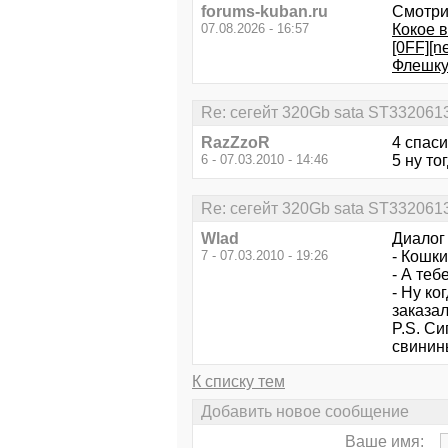
forums-kuban.ru
Смотри
07.08.2026 - 16:57
Кокое в
[0FF][
Флешку
Re: сегейт 320Gb sata ST33206
RazZzoR
4 спаси
6 - 07.03.2010 - 14:46
5 ну то
Re: сегейт 320Gb sata ST33206
Wlad
Диалог
7 - 07.03.2010 - 19:26
- Кошк
- А теб
- Ну ко
заказа
P.S. Си
свинин
К списку тем
Добавить новое сообщение
Ваше имя: