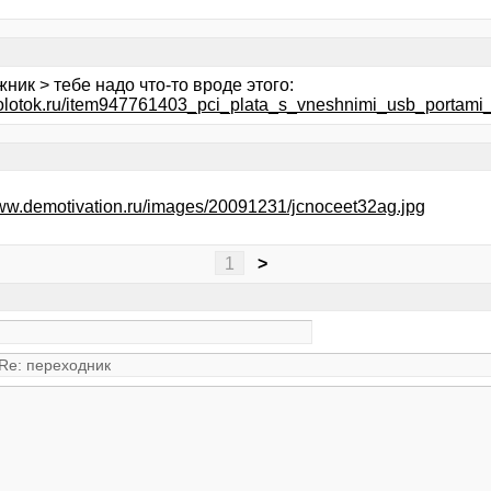
ник > тебе надо что-то вроде этого:
molotok.ru/item947761403_pci_plata_s_vneshnimi_usb_portam
www.demotivation.ru/images/20091231/jcnoceet32ag.jpg
1
>