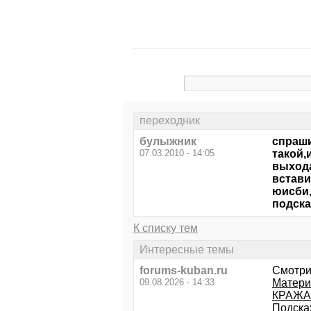
переходник
булыжник
спраши
07.03.2010 - 14:05
такой,
выхода
встави
юисби,
подска
К списку тем
Интересные темы
forums-kuban.ru
Смотри
09.08.2026 - 14:33
Матери
КРАЖА
Подска