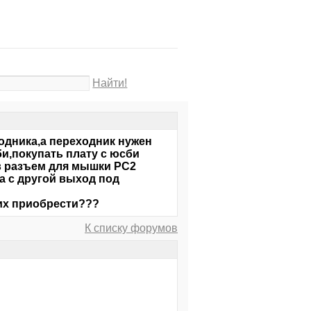
Найти!
ходника,а переходник нужен
би,покупать плату с юсби
 в разъем для мышки PC2
а с другой выход под
 их приобрести???
К списку форумов