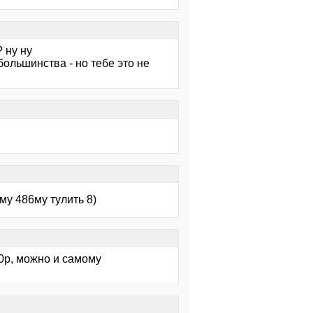
? ну ну
большинства - но тебе это не
у 486му тулить 8)
0р, можно и самому