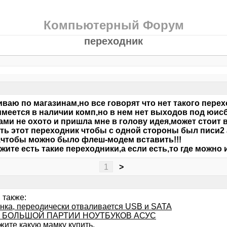
Компьютерный Форум
переходник
ваю по магазинам,но все говорят что нет такого пере
имеется в наличии комп,но в нем нет выходов под юис
ми не охото и пришла мне в голову идея,может стоит
ть этот переходник чтобы с одной стороны был писи2 
чтобы можно было флеш-модем вставить!!!
жите есть такие переходники,а если есть,то где можно
1
>
 также:
нка, переодически отваливается USB и SATA
 БОЛЬШОЙ ПАРТИИ НОУТБУКОВ АСУС
жите какую мамку купить.