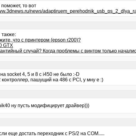
 поможет, то вот
www.3dnews.ru/news/adaptiruem_perehodnik_usb_ps_2_dlya_ra
 также:
ите, что с принтером (epson r200)?
0 GTX
рантийный случай? Когда проблемы с винтом только начали
 на socket 4, 5 и 8 с i450 не было :-D
контроллер, пашущий на 486 с PCI, у мну е :)
nik40 ну пусть модифицирует драйвер)))
если еще достать переходник с PS/2 на COM.....