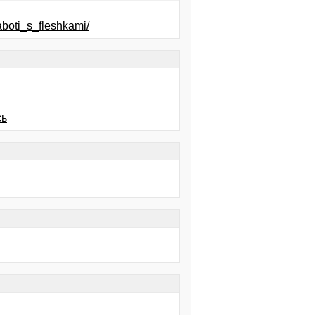
boti_s_fleshkami/
сь