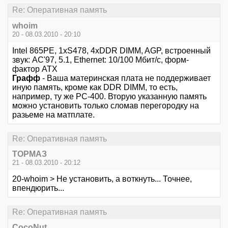
Re: Оперативная память
whoim
20 - 08.03.2010 - 20:10
Intel 865PE, 1xS478, 4xDDR DIMM, AGP, встроенный
звук: AC'97, 5.1, Ethernet: 10/100 Мбит/с, форм-
фактор ATX
Графф
- Ваша материнская плата не поддерживает
иную память, кроме как DDR DIMM, то есть,
например, ту же PC-400. Вторую указанную память
можно установить только сломав перегородку на
разьеме на матплате.
Re: Оперативная память
ТОРМАЗ
21 - 08.03.2010 - 20:12
20-whoim > Не установить, а воткнуть... Точнее,
впендюрить...
Re: Оперативная память
CocoNut