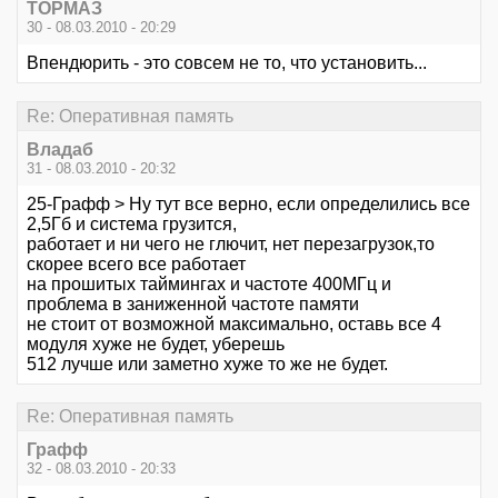
ТОРМАЗ
30 - 08.03.2010 - 20:29
Впендюрить - это совсем не то, что установить...
Re: Оперативная память
Владаб
31 - 08.03.2010 - 20:32
25-Графф > Ну тут все верно, если определились все
2,5Гб и система грузится,
работает и ни чего не глючит, нет перезагрузок,то
скорее всего все работает
на прошитых таймингах и частоте 400МГц и
проблема в заниженной частоте памяти
не стоит от возможной максимально, оставь все 4
модуля хуже не будет, уберешь
512 лучше или заметно хуже то же не будет.
Re: Оперативная память
Графф
32 - 08.03.2010 - 20:33