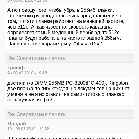
8 - 08.03.2010 - 19:08
А по поводу того, чтобы убрать 256мб планки,
советечики руководствовались предположение о
том, что эти планки работают на меньшей частоте,
чем 512е. А, как известно, скорость каравана
определяет самый медленный верблюд, то 512е
планки будет работать на частоте равной 256ым.
Напиши какие параметры у 256х и 512х?
Re: Оперативная память
Графф
9 - 08.03.2010 - 19:18
две планка DIMM 256MB PC-3200(PC-400), Kingston
две планка по гигу каждая, но документов на них нет
у меня и не я их ставил, на самих гиговых планках
есть нужная инфа?
Re: Оперативная память
Владаб
10 - 08.03.2010 - 19:22
9-Графф >Если не полный ноу нейм должна быть,