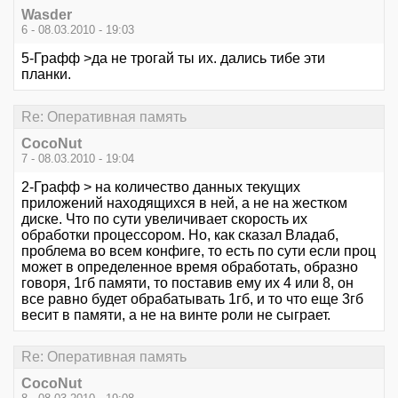
Wasder
6 - 08.03.2010 - 19:03
5-Графф >да не трогай ты их. дались тибе эти
планки.
Re: Оперативная память
CocoNut
7 - 08.03.2010 - 19:04
2-Графф > на количество данных текущих
приложений находящихся в ней, а не на жестком
диске. Что по сути увеличивает скорость их
обработки процессором. Но, как сказал Владаб,
проблема во всем конфиге, то есть по сути если проц
может в определенное время обработать, образно
говоря, 1гб памяти, то поставив ему их 4 или 8, он
все равно будет обрабатывать 1гб, и то что еще 3гб
весит в памяти, а не на винте роли не сыграет.
Re: Оперативная память
CocoNut