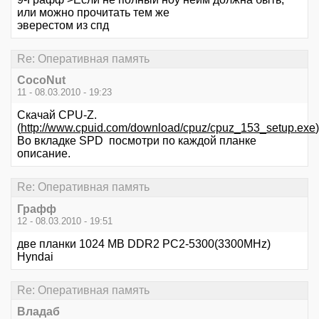
или можно прочитать тем же
эверестом из спд
Re: Оперативная память
CocoNut
11 - 08.03.2010 - 19:23
Скачай CPU-Z.
(
http://www.cpuid.com/download/cpuz/cpuz_153_setup.exe
)
Во вкладке SPD посмотри по каждой планке
описание.
Re: Оперативная память
Графф
12 - 08.03.2010 - 19:51
две планки 1024 MB DDR2 PC2-5300(3300MHz)
Hyndai
Re: Оперативная память
Владаб