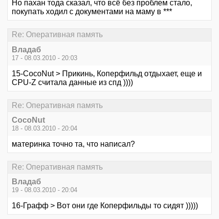
Но пахан тода сказал, что всё без проблем стало,
покупать ходил с документами на маму в ***
Re: Оперативная память
Владаб
17 - 08.03.2010 - 20:03
15-CocoNut > Прикинь, Коперфильд отдыхает, еще и
CPU-Z считала данные из спд ))))
Re: Оперативная память
CocoNut
18 - 08.03.2010 - 20:04
материнка точно та, что написал?
Re: Оперативная память
Владаб
19 - 08.03.2010 - 20:04
16-Графф > Вот они где Коперфильды то сидят )))))