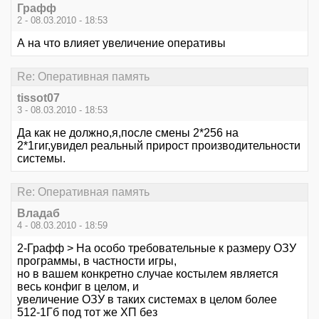
Графф
2 - 08.03.2010 - 18:53
А на что влияет увеличение оперативы
Re: Оперативная память
tissot07
3 - 08.03.2010 - 18:53
Да как не должно,я,после смены 2*256 на
2*1гиг,увидел реальный прирост производительности
системы.
Re: Оперативная память
Владаб
4 - 08.03.2010 - 18:59
2-Графф > На особо требовательные к размеру ОЗУ
программы, в частности игры,
но в вашем конкретно случае костылем является
весь конфиг в целом, и
увеличение ОЗУ в таких системах в целом более
512-1Гб под тот же ХП без