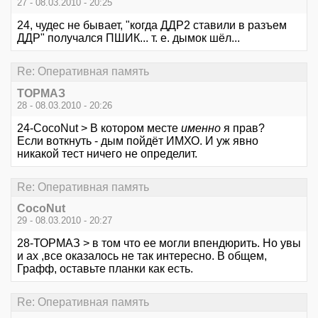
27 - 08.03.2010 - 20:25
24, чудес не бывает, "когда ДДР2 ставили в разъем
ДДР" получался ПШИК... т. е. дымок шёл...
Re: Оперативная память
ТОРМАЗ
28 - 08.03.2010 - 20:26
24-CocoNut > В котором месте
именно
я прав?
Если воткнуть - дым пойдёт ИМХО. И уж явно
никакой тест ничего не определит.
Re: Оперативная память
CocoNut
29 - 08.03.2010 - 20:27
28-ТОРМАЗ > в том что ее могли впендюрить. Но увы
и ах ,все оказалось не так интересно. В общем,
Графф, оставьте планки как есть.
Re: Оперативная память