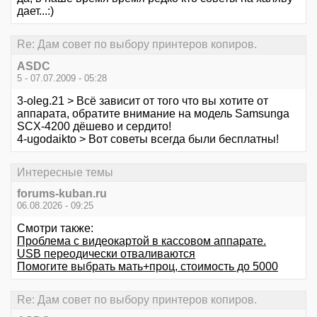
дает...:)
Re: Дам совет по выбору принтеров копиров.
ASDC
5 - 07.07.2009 - 05:28
3-oleg.21 > Всё зависит от того что вы хотите от
аппарата, обратите внимание на модель Samsunga
SCX-4200 дёшево и сердито!
4-ugodaikto > Вот советы всегда были бесплатны!
Интересные темы
forums-kuban.ru
06.08.2026 - 09:25
Смотри также:
Проблема с видеокартой в кассовом аппарате.
USB переодически отваливаются
Помогите выбрать мать+проц, стоимость до 5000
Re: Дам совет по выбору принтеров копиров.