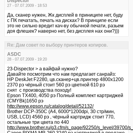
Dispector
27 - 07.07.2009 - 18:53
Да, сканер нужен, Жк дисплей в приниципе нет, буду
с ПК печатать, печать на дисках? В принципе если
это не сильно вредит кач-ву обычной печати, разьем
доя флешек? наверно нет, без дисплея нах они?)))
Re: Дам совет по выбору принтеров копиров.
ASDC
28 - 07.07.2009 - 19:20
23-Dispector > а вайфай нужно?
Давайте посмотрим что нам предлагает санрайз:
HP DeskJet F2280, цв.сканер+цв.принтер 4800x1200
2370 рэ чёрный стоит 560 рэ цветной 610 рэ
снят с производства походу!
Epson TX400, 4050 рэ Полный комплект картриджей
(CMYBk)1650 рэ
http://www.epson.ru/catalog/detail/52132/
Brother DCP-350C (A4, 6000*1200dpi, 30 стр/мин,
USB, LCD) 4560 рэ , чёрный картридж стоит 770,
остальные три цвета по 440
http://www.brother.ru/g3.cfm/s_page/92250/s_level/39700
Canon PIXMA MP-260 3240 рэ картриджей в продаже