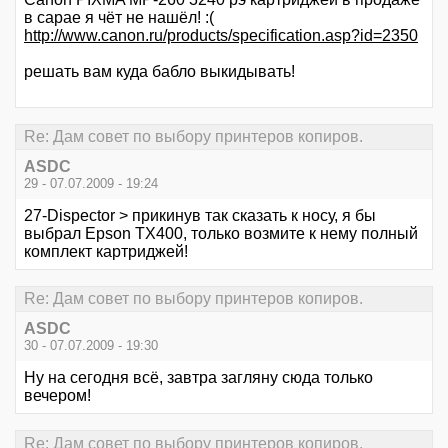
в сарае я чёт не нашёл! :(
http://www.canon.ru/products/specification.asp?id=2350
решать вам куда бабло выкидывать!
Re: Дам совет по выбору принтеров копиров.
ASDC
29 - 07.07.2009 - 19:24
27-Dispector > прикинув так сказать к носу, я бы
выбрал Epson TX400, только возмите к нему полный
комплект картриджей!
Re: Дам совет по выбору принтеров копиров.
ASDC
30 - 07.07.2009 - 19:30
Ну на сегодня всё, завтра загляну сюда только
вечером!
Re: Дам совет по выбору принтеров копиров.