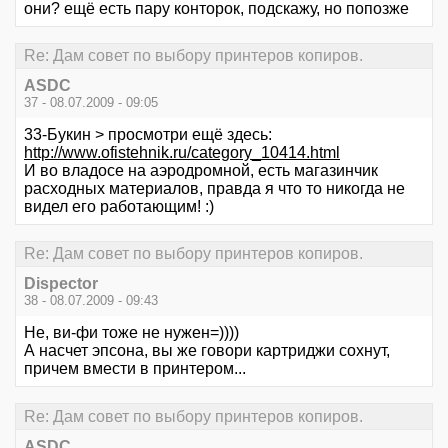
они? ещё есть пару конторок, подскажу, но попозже
Re: Дам совет по выбору принтеров копиров.
ASDC
37 - 08.07.2009 - 09:05
33-Букин > просмотри ещё здесь:
http://www.ofistehnik.ru/category_10414.html
И во владосе на аэродромной, есть магазинчик
расходных материалов, правда я что то никогда не
видел его работающим! :)
Re: Дам совет по выбору принтеров копиров.
Dispector
38 - 08.07.2009 - 09:43
Не, ви-фи тоже не нужен=))))
А насчет эпсона, вы же говори картриджи сохнут,
причем вмести в принтером...
Re: Дам совет по выбору принтеров копиров.
ASDC