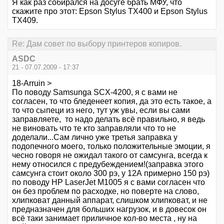
Я как раз собирался на досуге брать МФУ, что
скажите про этот: Epson Stylus TX400 и Epson Stylus
TX409.
Re: Дам совет по выбору принтеров копиров.
ASDC
21 - 07.07.2009 - 17:37
18-Arruin >
По поводу Samsunga SCX-4200, я с вами не
согласен, то что бледенеет копия, да это есть такое, а
то что сыпеци из него, тут уж увы, если вы сами
заправляете, то надо делать всё правильно, я ведь
не виновать что те кто заправляли что то не
доделали...Сам лично уже третья заправка у
подопечного моего, только положительные эмоции, я
чесно говоря не ожидал такого от самсунга, всегда к
нему относился с предубеждением!(заправка этого
самсунга стоит около 300 рэ, у 12А примерно 150 рэ)
по поводу НP LaserJet M1005 я с вами согласен что
он без проблем по расходке, но поверте на слово,
хлипковат данный аппарат, слишком хлипковат, и не
предназначен для больших нагрузок, и в довесок он
всё таки занимает приличное кол-во места , ну на