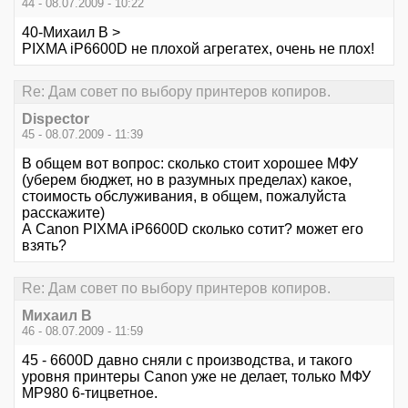
44 - 08.07.2009 - 10:22
40-Михаил В >
PIXMA iP6600D не плохой агрегатех, очень не плох!
Re: Дам совет по выбору принтеров копиров.
Dispector
45 - 08.07.2009 - 11:39
В общем вот вопрос: сколько стоит хорошее МФУ
(уберем бюджет, но в разумных пределах) какое,
стоимость обслуживания, в общем, пожалуйста
расскажите)
А Саnon PIXMA iP6600D сколько сотит? может его
взять?
Re: Дам совет по выбору принтеров копиров.
Михаил В
46 - 08.07.2009 - 11:59
45 - 6600D давно сняли с производства, и такого
уровня принтеры Canon уже не делает, только МФУ
MP980 6-тицветное.