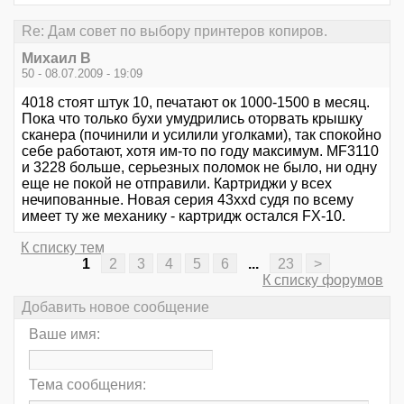
Re: Дам совет по выбору принтеров копиров.
Михаил В
50 - 08.07.2009 - 19:09
4018 стоят штук 10, печатают ок 1000-1500 в месяц.
Пока что только бухи умудрились оторвать крышку
сканера (починили и усилили уголками), так спокойно
себе работают, хотя им-то по году максимум. MF3110
и 3228 больше, серьезных поломок не было, ни одну
еще не покой не отправили. Картриджи у всех
нечипованные. Новая серия 43xxd судя по всему
имеет ту же механику - картридж остался FX-10.
К списку тем
1
2
3
4
5
6
...
23
>
К списку форумов
Добавить новое сообщение
Ваше имя:
Тема сообщения: