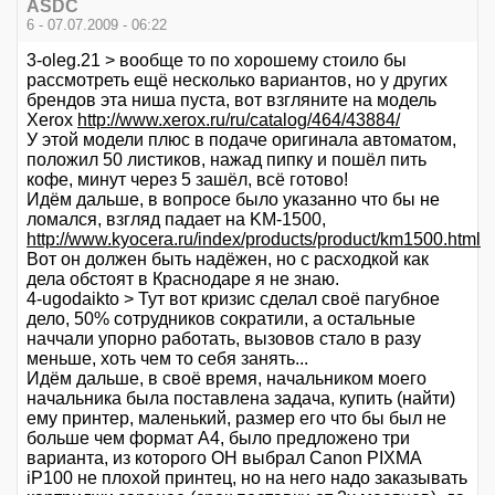
ASDC
6 - 07.07.2009 - 06:22
3-oleg.21 > вообще то по хорошему стоило бы
рассмотреть ещё несколько вариантов, но у других
брендов эта ниша пуста, вот взгляните на модель
Xerox
http://www.xerox.ru/ru/catalog/464/43884/
У этой модели плюс в подаче оригинала автоматом,
положил 50 листиков, нажад пипку и пошёл пить
кофе, минут через 5 зашёл, всё готово!
Идём дальше, в вопросе было указанно что бы не
ломался, взгляд падает на KM-1500,
http://www.kyocera.ru/index/products/product/km1500.html
Вот он должен быть надёжен, но с расходкой как
дела обстоят в Краснодаре я не знаю.
4-ugodaikto > Тут вот кризис сделал своё пагубное
дело, 50% сотрудников сократили, а остальные
наччали упорно работать, вызовов стало в разу
меньше, хоть чем то себя занять...
Идём дальше, в своё время, начальником моего
начальника была поставлена задача, купить (найти)
ему принтер, маленький, размер его что бы был не
больше чем формат А4, было предложено три
варианта, из которого ОН выбрал Canon PIXMA
iP100 не плохой принтец, но на него надо заказывать