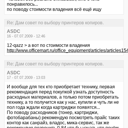
понравилось...
по поводу стоимости владения всё ещё ищу
Re: Дам совет по выбору принтеров копиров.
ASDC
16 - 07.07.2009 - 12:46
12-qazz > а вот по стоимости владения
http://www.officemart.ru/office_equipment/articles/articles15
Re: Дам совет по выбору принтеров копиров.
ASDC
17 - 07.07.2009 - 13:03
И вообще для тех кто приобретает технику, первая
рекомендация перед покупкой узнать доступность
расходных материалов, а только потом приобретать
технику, а то получится как у нас, купили и чуть ли не
пол года ждали когда картриджи появятся...
По поводу расходников (тонер, картриджи,
фотобарабаны) рекомендую посмотреть прайс таких
контор как санрайз, владос, мика-сервис, так же
рекомендую позвонить 0-84 что бы узнать что почём,