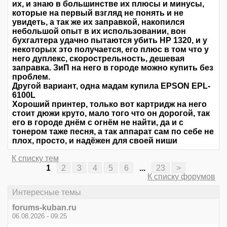
их, и знаю в большинстве их плюсы и минусы,
которые на первый взгляд не понять и не
увидеть, а так же их заправкой, накопился
небольшой опыт в их использовании, вон
бухгалтера удачно пытаются убить НР 1320, и у
некоторых это получается, его плюс в том что у
него дуплекс, скорострельность, дешевая
заправка. ЗиП на него в городе можно купить без
проблем.
Другой вариант, одна мадам купила EPSON EPL-
6100L
Хороший принтер, только вот картридж на него
стоит дюжи круто, мало того что он дорогой, так
его в городе днём с огнём не найти, да и с
тонером таже песня, а так аппарат сам по себе не
плох, просто, и надёжен для своей ниши
К списку тем
1
2
3
4
5
6
...
23
>
К списку форумов
Интересные темы
forums-kuban.ru
06.08.2026 - 09:25