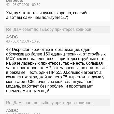
Dispector
42 - 08.07.2009 - 09:59
Хм, ну я тоже так и думал, хорошо, спасибо.
а вот вы сами чем пользуетесь?)
Re: Дам совет по выбору принтеров копиров.
ASDC
43 - 08.07.2009 - 10:20
42-Dispector > работаю в организации, один
обслуживаю более 150 единиц техники, от струйных
МФУшек всегда плевался... принтеры струйные есть,
на базе лазерных принтеров, так же есть, большая
часть принтеров это НР, затем эпсоны, но они только
в рекламе... есть один НР 5550,большой агрегат, а
комплект картриджей на него 75 тыр стоит, а дома у
меня стоит С86, очень на мой взгляд удачная
модель, работает без проблем, и простаивает
временами от месяца!
Re: Дам совет по выбору принтеров копиров.
ASDC