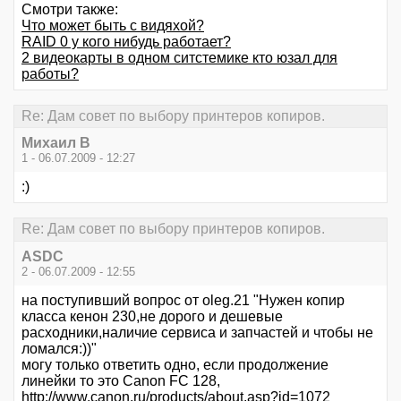
Смотри также:
Что может быть с видяхой?
RAID 0 у кого нибудь работает?
2 видеокарты в одном ситстемике кто юзал для
работы?
Re: Дам совет по выбору принтеров копиров.
Михаил В
1 - 06.07.2009 - 12:27
:)
Re: Дам совет по выбору принтеров копиров.
ASDC
2 - 06.07.2009 - 12:55
на поступивший вопрос от oleg.21 "Нужен копир
класса кенон 230,не дорого и дешевые
расходники,наличие сервиса и запчастей и чтобы не
ломался:))"
могу только ответить одно, если продолжение
линейки то это Canon FC 128,
http://www.canon.ru/products/about.asp?id=1072