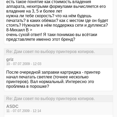
есть такое понятие как стоимость владения
аппарата, нехитрыми формулами вычисляется его
владение на 3, 5 и более лет
нужна ли тебе скорость? что на нём будешь
печатать? в каких обёмах? как с местом где он будет
стоять? Нужнали в нём поддержка сети и дуплекса?
8-Михаил В >
очень сухой ответ! Я таки понимаю вы всётаки
представляете именно этот бренд?
Re: Дам совет по выбору принтеров копиров.
griz
10 - 07.07.2009 - 12:03
После очередной заправки картриджа - принтер
начал печатать светлее (точнее несколько
принтеров). Вал нормальный. Интересно это
проблема в порошке?
Re: Дам совет по выбору принтеров копиров.
ASDC
11 - 07.07.2009 - 12:14