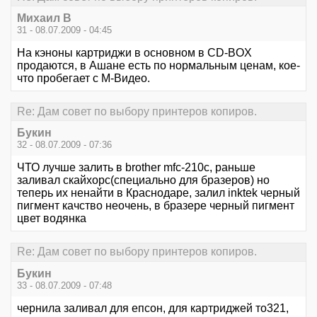
Михаил В
31 - 08.07.2009 - 04:45
На кэноны картриджи в основном в CD-BOX
продаются, в Ашане есть по нормальным ценам, кое-
что пробегает с М-Видео.
Re: Дам совет по выбору принтеров копиров.
Букин
32 - 08.07.2009 - 07:36
ЧТО лучше залить в brother mfc-210c, раньше
заливал скайхорс(специально для бразеров) но
теперь их ненайти в Краснодаре, залил inktek черный
пигмент качство неочень, в бразере черный пигмент
цвет водянка
Re: Дам совет по выбору принтеров копиров.
Букин
33 - 08.07.2009 - 07:48
чернила заливал для епсон, для картриджей то321,