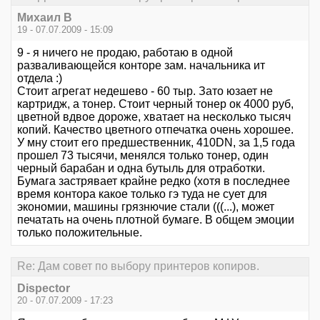
Михаил В
19 - 07.07.2009 - 15:09
9 - я ничего не продаю, работаю в одной
разваливающейся конторе зам. начальника ит
отдела :)
Стоит агрегат недешево - 60 тыр. Зато юзает не
картридж, а тонер. Стоит черный тонер ок 4000 руб,
цветной вдвое дороже, хватает на несколько тысяч
копий. Качество цветного отпечатка очень хорошее.
У мну стоит его предшественник, 410DN, за 1,5 года
прошел 73 тысячи, менялся только тонер, один
черный барабан и одна бутыль для отработки.
Бумага застрявает крайне редко (хотя в последнее
время контора какое только гэ туда не сует для
экономии, машины грязнючие стали (((...), может
печатать на очень плотной бумаге. В общем эмоции
только положительные.
Re: Дам совет по выбору принтеров копиров.
Dispector
20 - 07.07.2009 - 17:23