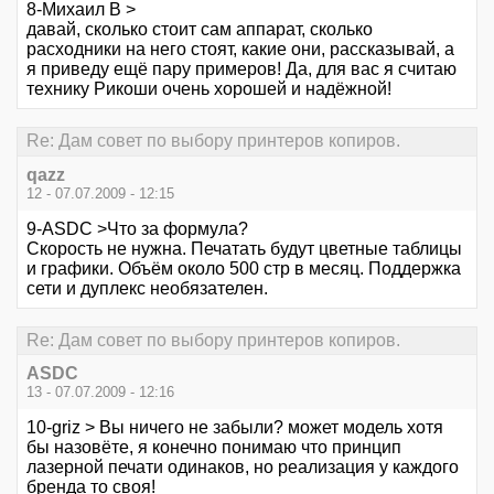
8-Михаил В >
давай, сколько стоит сам аппарат, сколько
расходники на него стоят, какие они, рассказывай, а
я приведу ещё пару примеров! Да, для вас я считаю
технику Рикоши очень хорошей и надёжной!
Re: Дам совет по выбору принтеров копиров.
qazz
12 - 07.07.2009 - 12:15
9-ASDC >Что за формула?
Скорость не нужна. Печатать будут цветные таблицы
и графики. Объём около 500 стр в месяц. Поддержка
сети и дуплекс необязателен.
Re: Дам совет по выбору принтеров копиров.
ASDC
13 - 07.07.2009 - 12:16
10-griz > Вы ничего не забыли? может модель хотя
бы назовёте, я конечно понимаю что принцип
лазерной печати одинаков, но реализация у каждого
бренда то своя!