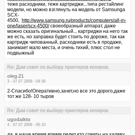
теже расходники, теже картриджи...типа рестайлинг
модели, но можно взглянуть на модель от Samsunga
SCX-
4500,
http://www.samsung.ru/products/computers/all-in-
one/laser/scx-4500/
своеобразный аппарат, даже
можно сказать оригинальный... картриджи на него так
же есть, но заправка будет стоить по дороже, так как
картридж чипованный, расходники есть в продаже,
занимает мало места, и очень тихий, плюс стол не
подвыжный
Re: Дам совет по выбору принтеров копиров.
oleg.21
3 - 07.07.2009 - 04:39
2-Спасибо!Оперативно,зачет,но все это дорого,даже
тот же 128- 10 тыров
Re: Дам совет по выбору принтеров копиров.
ugodaikto
4 - 07.07.2009 - 05:10
да, в наше время время редко кто советы на халяву