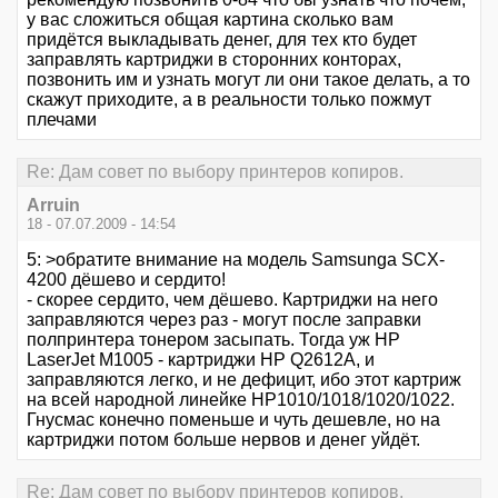
у вас сложиться общая картина сколько вам
придётся выкладывать денег, для тех кто будет
заправлять картриджи в сторонних конторах,
позвонить им и узнать могут ли они такое делать, а то
скажут приходите, а в реальности только пожмут
плечами
Re: Дам совет по выбору принтеров копиров.
Arruin
18 - 07.07.2009 - 14:54
5: >обратите внимание на модель Samsunga SCX-
4200 дёшево и сердито!
- скорее сердито, чем дёшево. Картриджи на него
заправляются через раз - могут после заправки
полпринтера тонером засыпать. Тогда уж НP
LaserJet M1005 - картриджи HP Q2612A, и
заправляются легко, и не дефицит, ибо этот картриж
на всей народной линейке HP1010/1018/1020/1022.
Гнусмас конечно поменьше и чуть дешевле, но на
картриджи потом больше нервов и денег уйдёт.
Re: Дам совет по выбору принтеров копиров.