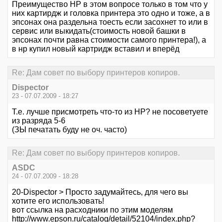
Преимущество НР в этом вопросе только в том что у
них картирдж и головка принтера это одно и тоже, а в
эпсонах она раздельна тоесть если засохнет то или в
сервис или выкидать(стоимость новой башки в
эпсонах почти равна стоимости самого принтера!), а
в нр купил новый картридж вставил и вперёд
Re: Дам совет по выбору принтеров копиров.
Dispector
23 - 07.07.2009 - 18:27
Т.е. лучше присмотреть что-то из НР? не посоветуете
из разряда 5-6
(ЗЫ печатать буду не оч. часто)
Re: Дам совет по выбору принтеров копиров.
ASDC
24 - 07.07.2009 - 18:28
20-Dispector > Просто задумайтесь, для чего вы
хотите его использовать!
вот ссылка на расходники по этим моделям
http://www.epson.ru/catalog/detail/52104/index.php?