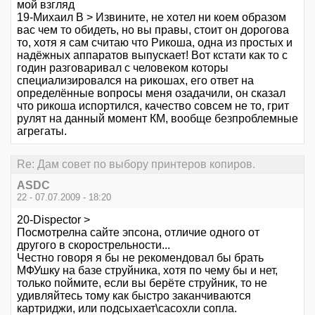
мой взгляд
19-Михаил В > Извините, не хотел ни коем образом
вас чем то обидеть, но вы правы, стоит он дорогова
то, хотя я сам считаю что Рикоша, одна из простых и
надёжных аппаратов выпускает! Вот кстати как то с
годин разговаривал с человеком которы
специализировался на рикошах, его ответ на
определённые вопросы меня озадачили, он сказал
что рикоша испортился, качество совсем не то, грит
рулят на данный момент КМ, вообще безпроблемные
агрегаты.
Re: Дам совет по выбору принтеров копиров.
ASDC
22 - 07.07.2009 - 18:20
20-Dispector >
Посмотрелна сайте эпсона, отличие одного от
другого в скорострельности...
Честно говоря я бы не рекомендовал бы брать
МФУшку на базе струйника, хотя по чему бы и нет,
только поймите, если вы берёте струйник, то не
удивляйтесь тому как быстро заканчиваются
картриджи, или подсыхает\сасохли сопла.