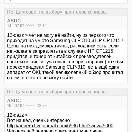
Re: Дам совет по выбору принтеров копиров.
ASDC
14 - 07.07.2009 - 12:32
12-qazz > чёт не могу её найти, ну из первого что
приходит на ум это Samsung CLP-310 и НР CP1215?
Цены на них демократичны, расходники есть, если
не желаете заправлять (а в случае с НР CP1215
придётся, и тонер от китайских производителей
совсем не айс, и куча нюансов при заправке) то я бы
порекомендовал Samsung CLP-310, есть ещё один
аппарат от OKI, такой великолепный обзор прочитал
о нём, но что то не могу найти
Re: Дам совет по выбору принтеров копиров.
ASDC
15 - 07.07.2009 - 12:35
12-qazz >
Вот нашёл, очень интересно
http://annero.livejournal.com/6536.html?view=5000
Человек всё реально описывает, мне очень