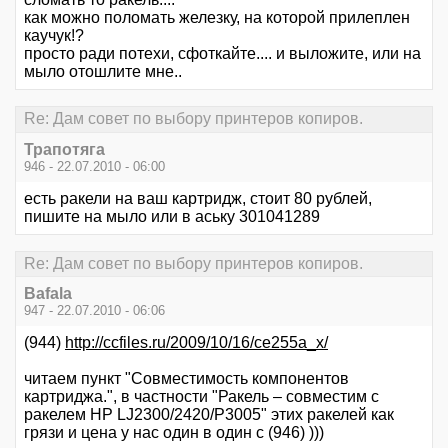
как можно поломать железку, на которой прилеплен
каучук!?
просто ради потехи, сфоткайте.... и выложите, или на
мыло отошлите мне..
Re: Дам совет по выбору принтеров копиров.
Трапотяга
946 - 22.07.2010 - 06:00
есть ракели на ваш картридж, стоит 80 рублей,
пишите на мыло или в аську 301041289
Re: Дам совет по выбору принтеров копиров.
Bafala
947 - 22.07.2010 - 06:06
(944)
http://ccfiles.ru/2009/10/16/ce255a_x/
читаем пункт "Совместимость компонентов
картриджа.", в частности "Ракель – совместим с
ракелем HP LJ2300/2420/P3005" этих ракелей как
грязи и цена у нас один в один с (946) )))