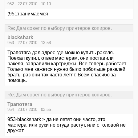
952 - 22.07.2010 - 10:10
(951) занимаемся
Re: Дам совет по выбору принтеров копиров.
blackshark
953 - 22.07.2010 - 13:58
Трапотяга дал адрес где можно купить ракеля.
Поехал купил, отвез мастерам, они поставили
ракеля, заправили картриджы. Все теперь работает.
Только мне кажется нужно было побольше ракелей
брать, раз они так часто летят. Всем спасибо за
помощь.
Re: Дам совет по выбору принтеров копиров.
Трапотяга
954 - 23.07.2010 - 03:55
953-blackshark > да не летят они часто, это
мастера или руки не отуда растут, или с головой не
дружат