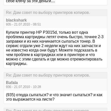
себе клячу за эти деньги....
Re: Дам совет по выбору принтеров копиров.
blackshark
935 - 21.07.2010 - 08:51
Купили принтер HP P3015d, только вот одна
проблема картриджы летят очень быстро, точнее 2-3
заправки и из них начинается сыпаться тонер. В
сервис отдали уже 2 недели ждут на них запчасти и
не известно когда они будут. Можете подсказать в
чем проблем в картриджах или в принтере и что
можно с этим сделать и где можно отремонтировать
картриджы.
Re: Дам совет по выбору принтеров копиров.
Bafala
936 - 21.07.2010 - 10:28
(935) откуда сыпаться? и что значит сыпаться? и как
это выражается на листе?
Re: Дам совет по выбору принтеров копиров.