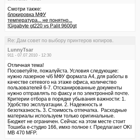
Смотри также:
блокировка МФУ
температура... не понятно...
!Gigabyte gt220 vs Palit 9600gt
Re: Дам совет по выбору принтеров копиров.
LunnyTsar
911 - 07.07.2010 - 12:30
Отличная тема!
Посоветуйте, пожалуйста. Условия следующие:
нужно лазерное ч/б МФУ формата А4, для работы в
качестве сетевого на этаже офиса, количество
пользователей 6-7. Отсканированные документы
нужно отправлять по факсу и по электронной почте.
Критерии отбора в порядке убывания важности: 1.
Удобство эксплуатации. 2. Надежность и
безотказность. 3. Стоимость отпечатка. Расходные
материалы используем только оригинальные.
Бюджет не ограничен. Сейчас на этом месте стоит
Тошиба e-студио 166, имхо полное г. Предлагают OKI
MB 470 MFP.