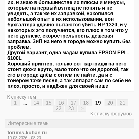
их, и знаю в большинстве их плюсы и минусы,
которые на первый взгляд не понять и не
увидеть, а так же их заправкой, накопился
небольшой опыт в их использовании, вон
бухгалтера удачно пытаются убить НР 1320, и у
некоторых это получается, его плюс в том что у
него дуплекс, скорострельность, дешевая
заправка. ЗиП на него в городе можно купить без
проблем.
Другой вариант, одна мадам купила EPSON EPL-
6100L
Хороший принтер, только вот картридж на него
стоит дюжи круто, мало того что он дорогой, так
его в городе днём с огнём не найти, да и с
тонером таже песня, а так аппарат сам по себе не
плох, просто, и надёжен для своей ниши
К списку тем
1
...
14
15
16
17
18
19
20
21
22
23
>
К списку форумов
Интересные темы
forums-kuban.ru
10.08.2026 - 08:20