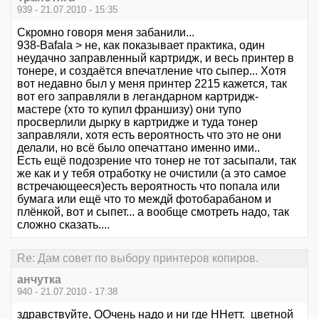
939 - 21.07.2010 - 15:35
Скромно говоря меня забанили...
938-Bafala > не, как показывает практика, один
неудачно заправленный картридж, и весь принтер в
тонере, и создаётся впечатление что сыпер... Хотя
вот недавно был у меня принтер 2215 кажется, так
вот его заправляли в легандарном картридж-
мастере (хто то купил франшизу) они тупо
просверлили дырку в картридже и туда тонер
заправляли, хотя есть вероятность что это не они
делали, но всё было опечаттано именно ими..
Есть ещё подозрение что тонер не тот засыпали, так
же как и у тебя отработку не очистили (а это самое
встречающееся)есть вероятность что попала или
бумага или ещё что то междй фотобарабаном и
плёнкой, вот и сыпет... а вообще смотреть надо, так
сложно сказать....
Re: Дам совет по выбору принтеров копиров.
анчутка
940 - 21.07.2010 - 17:38
здравствуйте, ООчень надо и ни где ННетт. цветной