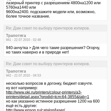
лазерный принтер с разрешением 4800на1200 или
5760на1440 или
9600на2400. подскажите модели или, возможно,
более точное название.
Re: Дам совет по выбору принтеров копиров.
Трапотяга
941 - 22.07.2010 - 02:48
940-анчутка > Для чего такие разрешения? Огорчу,
но таких наверно и в природе нет!
Re: Дам совет по выбору принтеров копиров.
Трапотяга
942 - 22.07.2010 - 04:53
несколько вопросов в догонку, бюджет озвучте.
ну вот например:
http://www.oki.ru/printers/colour-printers/a3-
printers/detail.aspx?prodid=tcm:64-3855&tab=1
но как указанно истинное разрешение 1200 на 600
ещё есть другие:
http://www.epson.ru/catalog/laser/