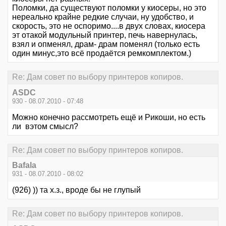
Поломки, да существуют поломки у киосеры, но это
нереально крайне редкие случаи, ну удобство, и
скорость, это не оспоримо....в двух словах, киосера
эт отакой модульный принтер, печь навернулась,
взял и опменял, драм- драм поменял (только есть
один минус,это всё продаётся ремкомплектом.)
Re: Дам совет по выбору принтеров копиров.
ASDC
930 - 08.07.2010 - 07:48
Можно конечно рассмотреть ещё и Рикоши, но есть
ли вэтом смысл?
Re: Дам совет по выбору принтеров копиров.
Bafala
931 - 08.07.2010 - 08:02
(926) )) та х.з., вроде бы не глупый
Re: Дам совет по выбору принтеров копиров.