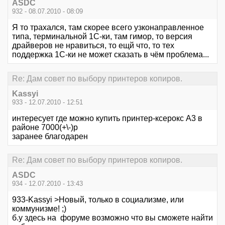
ASDC
932 - 08.07.2010 - 08:09
Я то трахался, там скорее всего узконаправленное
типа, терминальной 1С-ки, там гимор, то версия
драйверов не нравиться, то ещй что, то тех
поддержка 1С-ки не может сказать в чём проблема...
Re: Дам совет по выбору принтеров копиров.
Kassyi
933 - 12.07.2010 - 12:51
интересует где можно купить принтер-ксерокс А3 в
районе 7000(+\-)р
заранее благодарен
Re: Дам совет по выбору принтеров копиров.
ASDC
934 - 12.07.2010 - 13:43
933-Kassyi >Новый, только в социализме, или
коммунизме! ;)
б.у здесь на форуме возможно что вы сможете найти