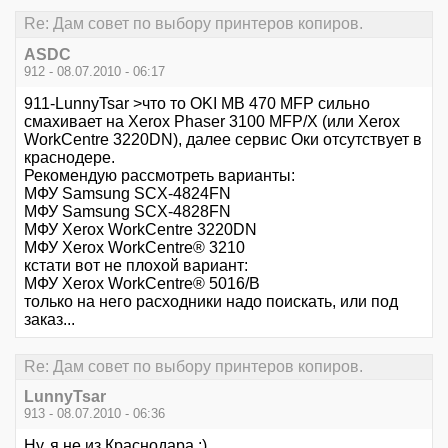
Re: Дам совет по выбору принтеров копиров.
ASDC
912 - 08.07.2010 - 06:17
911-LunnyTsar >что то OKI MB 470 MFP сильно
смахивает на Xerox Phaser 3100 MFP/X (или Xerox
WorkCentre 3220DN), далее сервис Оки отсутствует в
краснодере.
Рекомендую рассмотреть варианты:
МФУ Samsung SCX-4824FN
МФУ Samsung SCX-4828FN
МФУ Xerox WorkCentre 3220DN
МФУ Xerox WorkCentre® 3210
кстати вот не плохой вариант:
МФУ Xerox WorkCentre® 5016/B
только на него расходники надо поискать, или под
заказ...
Re: Дам совет по выбору принтеров копиров.
LunnyTsar
913 - 08.07.2010 - 06:36
Ну, я не из Краснодара :)