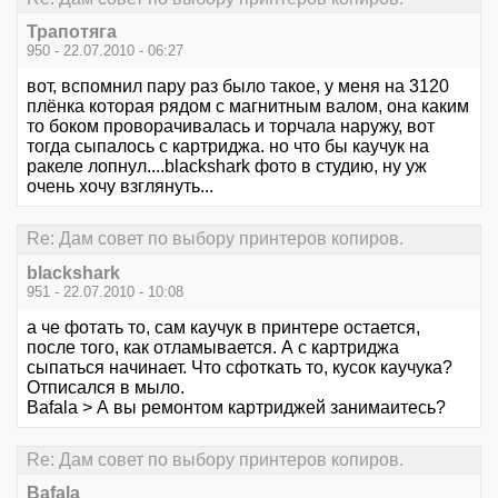
Трапотяга
950 - 22.07.2010 - 06:27
вот, вспомнил пару раз было такое, у меня на 3120
плёнка которая рядом с магнитным валом, она каким
то боком проворачивалась и торчала наружу, вот
тогда сыпалось с картриджа. но что бы каучук на
ракеле лопнул....blackshark фото в студию, ну уж
очень хочу взглянуть...
Re: Дам совет по выбору принтеров копиров.
blackshark
951 - 22.07.2010 - 10:08
а че фотать то, сам каучук в принтере остается,
после того, как отламывается. А с картриджа
сыпаться начинает. Что сфоткать то, кусок каучука?
Отписался в мыло.
Bafala > А вы ремонтом картриджей занимаитесь?
Re: Дам совет по выбору принтеров копиров.
Bafala