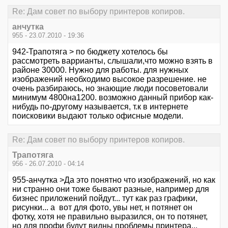
Re: Дам совет по выбору принтеров копиров.
анчутка
955 - 23.07.2010 - 19:36
942-Трапотяга > по бюджету хотелось бы
рассмотреть варрианты, слышали,что можно взять в
районе 30000. Нужно для работы. для нужных
изображений необходимо высокое разрешение. не
очень разбираюсь, но знающие люди посоветовали
минимум 4800на1200. возможно данный прибор как-
нибудь по-другому называется, т.к в интернете
поисковики выдают только офисные модели.
Re: Дам совет по выбору принтеров копиров.
Трапотяга
956 - 26.07.2010 - 04:14
955-анчутка >Да это понятно что изображений, но как
ни странно они тоже бывают разные, например для
бизнес приложений пойдут... тут как раз графики,
рисунки... а вот для фото, увы нет, н потянет он
фотку, хотя не правильно выразился, он то потянет,
но для профи будут видны проблемы принтера...