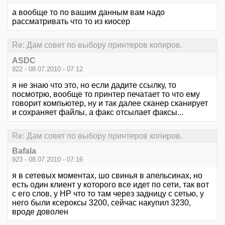
а вообще то по вашим данным вам надо
рассматривать что то из киосер
Re: Дам совет по выбору принтеров копиров.
ASDC
922 - 08.07.2010 - 07:12
я не знаю что это, но если дадите ссылку, то
посмотрю, вообще то принтер печатает то что ему
говорит компьютер, ну и так далее сканер сканирует
и сохраняет файлы, а факс отсылает факсы...
Re: Дам совет по выбору принтеров копиров.
Bafala
923 - 08.07.2010 - 07:16
я в сетевых моментах, шо свинья в апельсинах, но
есть один клиент у которого все идет по сети, так вот
с его слов, у НР что то там через задницу с сетью, у
него были ксероксы 3200, сейчас накупил 3230,
вроде доволен