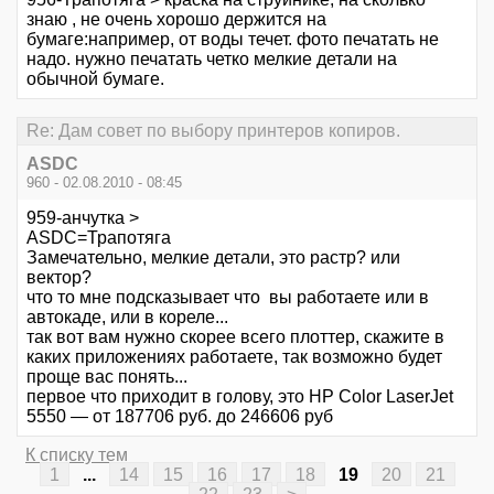
знаю , не очень хорошо держится на
бумаге:например, от воды течет. фото печатать не
надо. нужно печатать четко мелкие детали на
обычной бумаге.
Re: Дам совет по выбору принтеров копиров.
ASDC
960 - 02.08.2010 - 08:45
959-анчутка >
ASDC=Трапотяга
Замечательно, мелкие детали, это растр? или
вектор?
что то мне подсказывает что вы работаете или в
автокаде, или в кореле...
так вот вам нужно скорее всего плоттер, скажите в
каких приложениях работаете, так возможно будет
проще вас понять...
первое что приходит в голову, это HP Color LaserJet
5550 — от 187706 руб. до 246606 руб
К списку тем
1
...
14
15
16
17
18
19
20
21