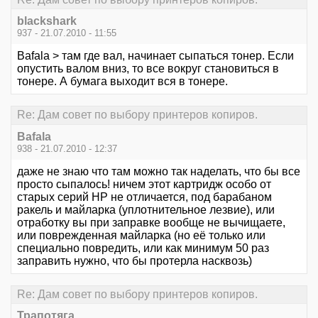
blackshark
937 - 21.07.2010 - 11:55
Bafala > там где вал, начинает сыпаться тонер. Если
опустить валом вниз, то все вокруг становиться в
тонере. А бумага выходит вся в тонере.
Re: Дам совет по выбору принтеров копиров.
Bafala
938 - 21.07.2010 - 12:37
даже не знаю что там можно так наделать, что бы все
просто сыпалось! ничем этот картридж особо от
старых серий НР не отличается, под барабаном
ракель и майларка (уплотнительное лезвие), или
отработку вы при заправке вообще не вычищаете,
или поврежденная майларка (но её только или
специально повредить, или как минимум 50 раз
заправить нужно, что бы протерла насквозь)
Re: Дам совет по выбору принтеров копиров.
Трапотяга