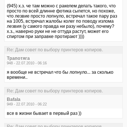
(945) х.з. че там можно с ракелем делать такого, что
просто по всей длинне фотика сыпется, но похоже,
что лезвие просто лопнуло, встречал такое пару раз
на 1005, встречал жалобы колег по поводу излома
лезвия (у самого правда ни разу небыло), почему?
х.з., наверно руки не не оттуда растут, может его
спиртом при заправке протирают ))))
Re: Дам совет по выбору принтеров копиров.
Трапотяга
948 - 22.07.2010 - 06:16
я вообще не встречал что бы лопнуло... за сколько
времени..
Re: Дам совет по выбору принтеров копиров.
Bafala
949 - 22.07.2010 - 06:22
все в жизни бывает в первый раз ))
Re: Дам совет по выбору принтеров копиров.