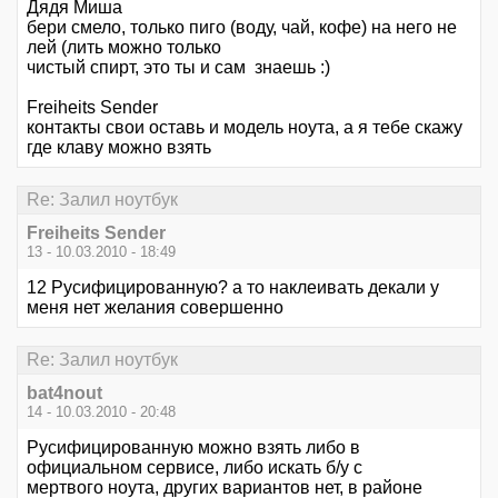
Дядя Миша
бери смело, только пиго (воду, чай, кофе) на него не
лей (лить можно только
чистый спирт, это ты и сам знаешь :)
Freiheits Sender
контакты свои оставь и модель ноута, а я тебе скажу
где клаву можно взять
Re: Залил ноутбук
Freiheits Sender
13 - 10.03.2010 - 18:49
12 Русифицированную? а то наклеивать декали у
меня нет желания совершенно
Re: Залил ноутбук
bat4nout
14 - 10.03.2010 - 20:48
Русифицированную можно взять либо в
официальном сервисе, либо искать б/у с
мертвого ноута, других вариантов нет, в районе