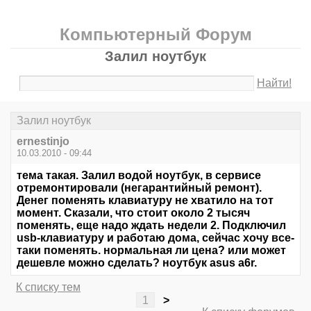
Компьютерный Форум
Залил ноутбук
Найти!
Залил ноутбук
ernestinjo
10.03.2010 - 09:44
тема такая. Залил водой ноутбук, в сервисе
отремонтировали (негарантийный ремонт).
Денег поменять клавиатуру не хватило на тот
момент. Сказали, что стоит около 2 тысяч
поменять, еще надо ждать недели 2. Подключил
usb-клавиатуру и работаю дома, сейчас хочу все-
таки поменять. нормальная ли цена? или может
дешевле можно сделать? ноутбук asus a6r.
К списку тем
1
>