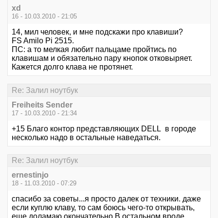
xd
16 - 10.03.2010 - 21:05
14, мил человек, и мне подскажи про клавиши?
FS Amilo Pi 2515.
ПС: а то мелкая любит пальцаме пройтись по
клавишам и обязательно пару кнопок отковыряет.
Кажется долго клава не протянет.
Re: Залил ноутбук
Freiheits Sender
17 - 10.03.2010 - 21:34
+15 Благо контор представляющих DELL в городе
несколько надо в остальные наведаться.
Re: Залил ноутбук
ernestinjo
18 - 11.03.2010 - 07:29
спасибо за советы...я просто далек от техники. даже
если куплю клаву, то сам боюсь чего-то открывать,
еще доламаю окончательно.В остальном вроде