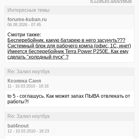
К списку форумов
Интересные темы
forums-kuban.ru
06.08.2026 - 07:45
Смотри также:
Бесперебойник. какую батарею в него засунуть???
Системный блок для рабочего компа (офис, 1С, инет)
Имеется бесперебойник Terra Power P250E. Как ему
сделать "холодный пуск" ?
Re: Залил ноутбук
Козявка Саня
11 - 10.03.2010 - 18:16
to 5 - соглашусь. Как может запах ПЫВА отвлекать от
работы?!
Re: Залил ноутбук
bat4nout
12 - 10.03.2010 - 18:23