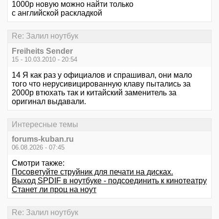
1000р новую можно найти только
с английской раскладкой
Re: Залил ноутбук
Freiheits Sender
15 - 10.03.2010 - 20:54
14 Я как раз у официалов и спрашивал, они мало
того что нерусивицированную клаву пытались за
2000р втюхать так и китайский заменитель за
оригинал выдавали.
Интересные темы
forums-kuban.ru
06.08.2026 - 07:45
Смотри также:
Посоветуйте струйник для печати на дисках.
Выход SPDIF в ноутбуке - подсоединить к кинотеатру
Станет ли проц на ноут
Re: Залил ноутбук