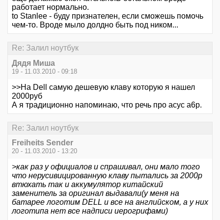
работает нормально.
to Stanlee - буду признателен, если сможешь помочь
чем-то. Вроде мыло долдно быть под ником...
Re: Залил ноутбук
Дядя Миша
19 - 11.03.2010 - 09:18
>>На Dell самую дешевую клаву которую я нашел
2000руб
А я традиционно напоминаю, что речь про асус а6р.
Re: Залил ноутбук
Freiheits Sender
20 - 11.03.2010 - 13:20
>как раз у официалов и спрашивал, они мало того
что нерусивицированную клаву пытались за 2000р
втюхать так и аккумулятор китайский
заменитель за оригинал выдавали(у меня на
батарее логотим DELL и все на английском, а у них
логотипа нет все надписи иерогрифами)