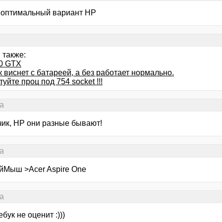
оптимальный вариант НР
 также:
0 GTX
 виснет с батареей, а без работает нормально.
уйте проц под 754 socket !!!
а
чик, HP они разные бывают!
а
йМыш >Acer Aspire One
а
ебук не оценит :)))