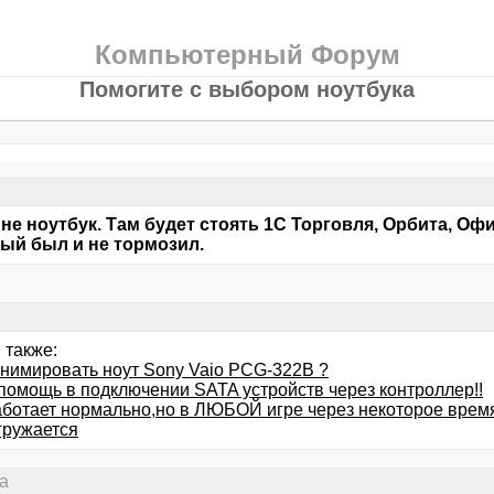
Компьютерный Форум
Помогите с выбором ноутбука
е ноутбук. Там будет стоять 1С Торговля, Орбита, Офи
ый был и не тормозил.
 также:
анимировать ноут Sony Vaio PCG-322B ?
помощь в подключении SATA устройств через контроллер!!
аботает нормально,но в ЛЮБОЙ игре через некоторое время
гружается
а