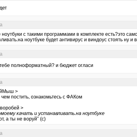
дет
а
е ноутбуки с такими программами в комплекте есть?это сам
ливать.на ноутбуке будет антивирус и виндоус стоять ну и в
а
тебе полноформатный? и бюджет огласи
а
ыйМыш >
 чем постить, ознакомьтесь с ФАКом
 воробей >
омоему качать и устанавливать.на ноутбуке
т, а ты не воруй" (с)
а