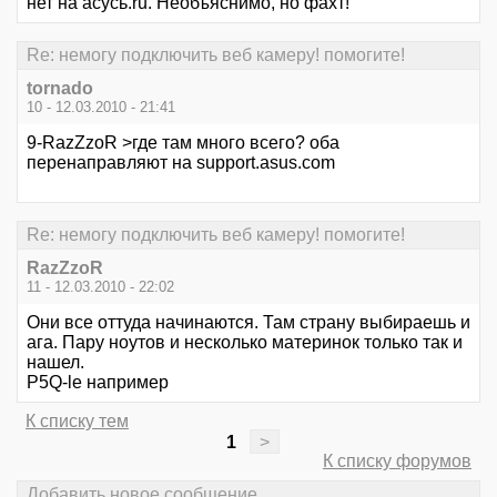
нет на асусь.ru. Необъяснимо, но фахт!
Re: немогу подключить веб камеру! помогите!
tornado
10 - 12.03.2010 - 21:41
9-RazZzoR >где там много всего? оба
перенаправляют на support.asus.com
Re: немогу подключить веб камеру! помогите!
RazZzoR
11 - 12.03.2010 - 22:02
Они все оттуда начинаются. Там страну выбираешь и
ага. Пару ноутов и несколько материнок только так и
нашел.
P5Q-le например
К списку тем
1
>
К списку форумов
Добавить новое сообщение