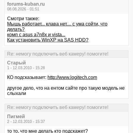
forums-kuban.ru
08.08.2026 - 01:51
Смотри также:
Мышь работает... клава нет.... с ума сойти, что
делать?
комп c asus a7n8x и vista...
Как установить WinXP на SAS HDD?
Re: немогу подключить веб камеру! помогите!
Старый
1 - 12.03.2010 - 15:28
КО подсказывает:
http://www.logitech.com
другое дело, что на ентом сайте про такую модель не
слыхали
Re: немогу подключить веб камеру! помогите!
Пигмей
2 - 12.03.2010 - 15:37
то то, что мне делать кто подскажет?