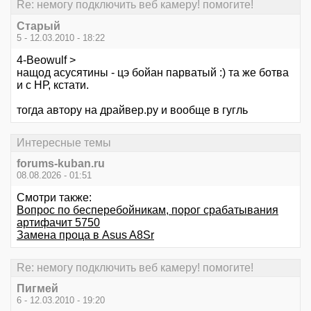
Re: немогу подключить веб камеру! помогите!
Старый
5 - 12.03.2010 - 18:22
4-Beowulf >
нащод асусятины - цэ бойан парватый :) та же ботва
и с НР, кстати.
тогда автору на драйвер.ру и вообще в гугль
Интересные темы
forums-kuban.ru
08.08.2026 - 01:51
Смотри также:
Вопрос по бесперебойникам, порог срабатывания
артифачит 5750
Замена проца в Asus A8Sr
Re: немогу подключить веб камеру! помогите!
Пигмей
6 - 12.03.2010 - 19:20