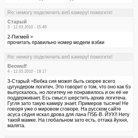
Re: немогу подключить веб камеру! помогите!
Старый
3 - 12.03.2010 - 15:48
2-Пигмей >
прочитать правильно номер модели вэбки
Re: немогу подключить веб камеру! помогите!
Beowulf
4 - 12.03.2010 - 18:17
3-Старый >Вебка сия может быть скорее всего
цугундером логитеч. Это говорит о том, что оно как бэ
выпускалось, но логитечу не понравилось и он её не
поддерживает. Есь смысл шерстить архив логитеча.
Гугля зато такую камиру знает. Примеров тысячи! Не
говоря уже о мировом сговоре. На русском сайте
асуса сёдня искал дрова для лана П5Б-В. ЙУХ!! Нету
такой мамке. На глобальном зато есть. оттака йухня,
малята.