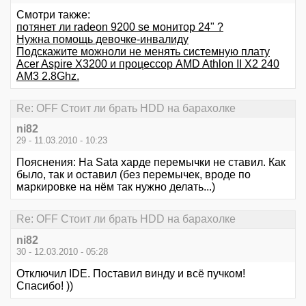
Смотри также:
потянет ли radeon 9200 se монитор 24" ?
Нужна помощь девочке-инвалиду
Подскажите можноли не менять системную плату
Acer Aspire X3200 и процессор AMD Athlon II X2 240
AM3 2.8Ghz.
Re: OFF Стоит ли брать HDD на барахолке
ni82
29 - 11.03.2010 - 10:23
Пояснения: На Sata харде перемычки не ставил. Как
было, так и оставил (без перемычек, вроде по
маркировке на нём так нужно делать...)
Re: OFF Стоит ли брать HDD на барахолке
ni82
30 - 12.03.2010 - 05:28
Отключил IDE. Поставил винду и всё пучком!
Спасибо! ))