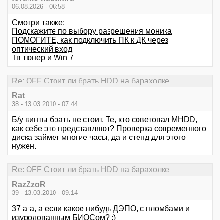
06.08.2026 - 06:58
Смотри также:
Подскажите по выбору разрешения моника
ПОМОГИТЕ, как подключить ПК к ДК через
оптический вход
Тв тюнер и Win 7
Re: OFF Стоит ли брать HDD на барахолке
Rat
38 - 13.03.2010 - 07:44
Б/у винты брать не стоит. Те, кто советовал MHDD,
как себе это представляют? Проверка современного
диска займет многие часы, да и стенд для этого
нужен.
Re: OFF Стоит ли брать HDD на барахолке
RazZzoR
39 - 13.03.2010 - 09:14
37 ага, а если какое нибудь ДЭПО, с пломбами и
изуродованным БИОСом? :)