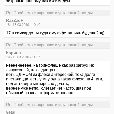
хитровыепанному, как Юсбмодем.
Re: Проблема с акроникс и установкой винды.
RazZzoR
18 - 13.03.2010 - 10:40
17 а симкардо ты куда ему ффставлядь будешь? =))
Re: Проблема с акроникс и установкой винды.
Карина
19 - 13.03.2010 - 11:37
неененеееее, на гринфлеше как раз загрузчик
линуксовый, плюс дистры ,
воть ЦД-РОМ из флехи антересней, тока долга
инсталицца, есть у мну одна такая флеха на 4 гиги,
под антивири ынтыресно делать,
вернее уже нетю, слетает чет часто, щаз под
обычный раздел отформатировано
Re: Проблема с акроникс и установкой винды.
vetal