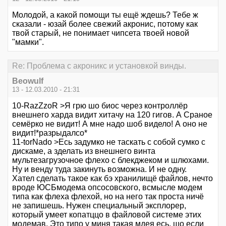
Молодой, а какой помощи ты ещё ждешь? Тебе ж
сказали - юзай более свежий акронис, потому как
твой старый, не понимает чипсета твоей новой
"мамки".
Re: Проблема с акроникс и установкой винды.
Beowulf
13 - 12.03.2010 - 21:31
10-RazZzoR >Я грю шо биос через контроллёр
внешнего харда видит хитачу на 120 гигов. А Сраное
семёрко не видит! А мне надо шоб видело! А оно не
видит!*разрыдалсо*
11-torNado >Есь задумко не таскать с собой сумко с
дискаме, а зделать из внешнего винта
мультезагрузочное флехо с блекджеком и шлюхами.
Ну и венду туда закинуть возможна. И не одну.
Хател сделать такое как бэ хранилищё файлов, нечто
вроде ЮСБмодема опсосовского, всмысле модем
типа как флеха флехой, но на него так проста ничё
не запишешь. Нужен специальный эксплорер,
который умеет копатццо в файловой системе этих
модемав. Это типо у миня такая мдея есь, шо если