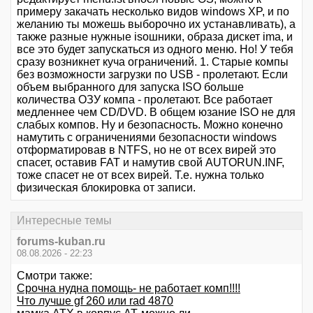
примеру закачать несколько видов windows XP, и по
желанию ты можешь выборочно их устанавливать), а
также разные нужные isoшники, образа дискет ima, и
все это будет запускаться из одного меню. Но! У тебя
сразу возникнет куча ограничений. 1. Старые компы
без возможности загрузки по USB - пролетают. Если
объем выбранного для запуска ISO больше
количества ОЗУ компа - пролетают. Все работает
медленнее чем CD/DVD. В общем юзание ISO не для
слабых компов. Ну и безопасность. Можно конечно
намутить с ограничениями безопасности windows
отформатировав в NTFS, но не от всех вирей это
спасет, оставив FAT и намутив свой AUTORUN.INF,
тоже спасет не от всех вирей. Т.е. нужна только
физическая блокировка от записи.
Интересные темы
forums-kuban.ru
08.08.2026 - 22:23
Смотри также:
Срочна нудна помощь- не работает комп!!!!
Что лучше gf 260 или rad 4870