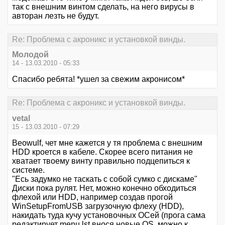
так с внешним винтом сделать, на него вирусы в
авторан лезть не будут.
Re: Проблема с акроникс и установкой винды.
Молодой
14 - 13.03.2010 - 05:33
Спасибо ребята! *ушел за свежим акронисом*
Re: Проблема с акроникс и установкой винды.
vetal
15 - 13.03.2010 - 07:29
Beowulf, чет мне кажется у тя проблема с внешним
HDD кроется в кабеле. Скорее всего питания не
хватает твоему винту правильно подцепиться к
системе.
"Есь задумко не таскать с собой сумко с дискаме"
Диски пока рулят. Нет, можно конечно обходиться
флехой или HDD, например создав прогой
WinSetupFromUSB загрузочную флеху (HDD),
накидать туда кучу установочных ОСей (прога сама
редактирует menu.lst внося новые OS, можно к