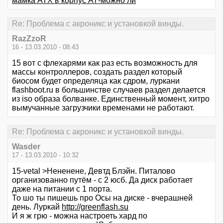
мамка АТХ в корпус АТ-можно ли
Re: Проблема с акроникс и установкой винды.
RazZzoR
16 - 13.03.2010 - 08:43
15 вот с флехарями как раз есть возможность для
массы контроллеров, создать раздел который
биосом будет определяца как сдром, луркани
flashboot.ru в большинстве случаев раздел делается
из iso образа болванке. Единственный момент, хитро
вымучанные загрузчики временами не работают.
Re: Проблема с акроникс и установкой винды.
Wasder
17 - 13.03.2010 - 10:32
15-vetal >Нененене, Девтд Блэйн. Питалово
организованно путём - с 2 юсб. Да диск работает
даже на питании с 1 порта.
То шо ты пишешь про Осы на диске - вчерашней
день. Луркай
http://greenflash.su
И я ж грю - можна настроеть хард по