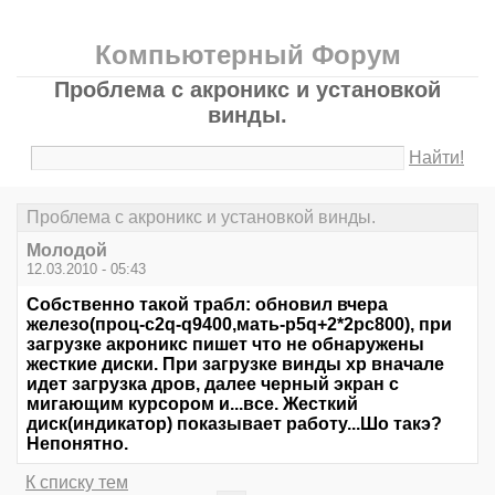
Компьютерный Форум
Проблема с акроникс и установкой
винды.
Найти!
Проблема с акроникс и установкой винды.
Молодой
12.03.2010 - 05:43
Собственно такой трабл: обновил вчера
железо(проц-c2q-q9400,мать-p5q+2*2pc800), при
загрузке акроникс пишет что не обнаружены
жесткие диски. При загрузке винды xp вначале
идет загрузка дров, далее черный экран с
мигающим курсором и...все. Жесткий
диск(индикатор) показывает работу...Шо такэ?
Непонятно.
К списку тем