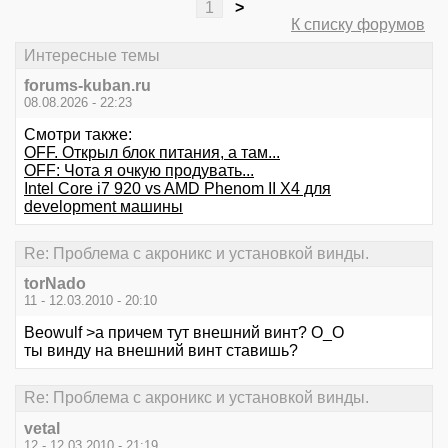
1
>
К списку форумов
Интересные темы
forums-kuban.ru
08.08.2026 - 22:23
Смотри также:
OFF. Открыл блок питания, а там...
OFF: Чота я очкую продувать...
Intel Core i7 920 vs AMD Phenom II X4 для
development машины
Re: Проблема с акроникс и установкой винды.
torNado
11 - 12.03.2010 - 20:10
Beowulf >а причем тут внешний винт? O_O
ты винду на внешний винт ставишь?
Re: Проблема с акроникс и установкой винды.
vetal
12 - 12.03.2010 - 21:19