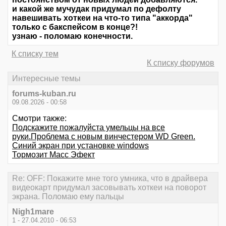
и какой же мучудак придумал по дефолту
навешивать хоткеи на что-то типа "аккорда"
только с бакспейсом в конце?!
узнаю - поломаю конечности.
К списку тем
К списку форумов
Интересные темы
forums-kuban.ru
09.08.2026 - 00:58
Смотри также:
Подскажите пожалуйста умельцы на все
руки.Проблема с новым винчестером WD Green.
Синий экран при установке windows
Тормозит Масс Эфект
Re: OFF: Покажите мне того умника, что в драйвера
видеокарт придумал засовывать хоткеи на поворот
экрана. Поломаю ему пальцы
Nigh1mare
1 - 27.04.2010 - 06:53