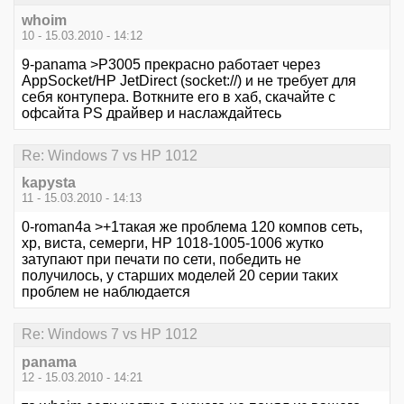
whoim
10 - 15.03.2010 - 14:12
9-panama >P3005 прекрасно работает через
AppSocket/HP JetDirect (socket://) и не требует для
себя контупера. Воткните его в хаб, скачайте с
офсайта PS драйвер и наслаждайтесь
Re: Windows 7 vs HP 1012
kapysta
11 - 15.03.2010 - 14:13
0-roman4a >+1такая же проблема 120 компов сеть,
хр, виста, семерги, HP 1018-1005-1006 жутко
затупают при печати по сети, победить не
получилось, у старших моделей 20 серии таких
проблем не наблюдается
Re: Windows 7 vs HP 1012
panama
12 - 15.03.2010 - 14:21