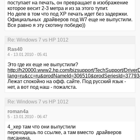
поступает на печать, он превращает в изображение
которое весит 2-3 метра и из за этого тупит.
Но деле в том что под ХР печать идет без задержки.
Официальных драйверов под W7 еще не выпустили.
Все равно я эту скотину победю))
Re: Windows 7 vs HP 1012
Ras40
4 - 13.01.2010 - 05:41
Это где их еще не выпустили?
http://h20000.www2.hp.com/bizsupport/TechSupport/Driver
lang=ru&cc=ru&prodNameId=306510&prodSeriesId=3779
Лежат спокойно на офф. сайте. Под русский язык -
нет, а вот под наш - пожалста.
Re: Windows 7 vs HP 1012
roman4a
5 - 13.01.2010 - 06:47
4_хер там что они выпустили
переходишь по ссылке, а там вместо драйверов
писанина.