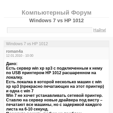
Компьютерный Форум
Windows 7 vs HP 1012
Найти!
Windows 7 vs HP 1012
roman4a
12.01.2010 - 10:00
Дано:
Есть сервер win xp sp3 с подключенным к нему
по USB принтером HP 1012 расшаренном на
локалку.
Есть локалка в которой несколько машин с win
xp sp3 (прекрасно печатающих на этот принтер)
и одна с win 7
Win 7 не хочет устанавливать сетевой принтер.
Ставлю на сервер новые драйвера под висту –
печатают все машины, но с задержкой каждого
листа на 6-10 секунд.