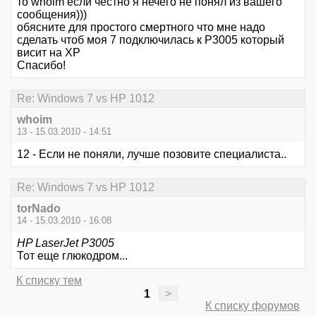
то whoim если честно я нечего не понял из вашего
сообщения)))
обясните для простого смертного что мне надо
сделать чтоб моя 7 подключилась к P3005 который
висит на XP
Спасибо!
Re: Windows 7 vs HP 1012
whoim
13 - 15.03.2010 - 14:51
12 - Если не поняли, лучше позовите специалиста..
Re: Windows 7 vs HP 1012
torNado
14 - 15.03.2010 - 16:08
HP LaserJet P3005
Тот еще глюкодром...
К списку тем
1
>
К списку форумов