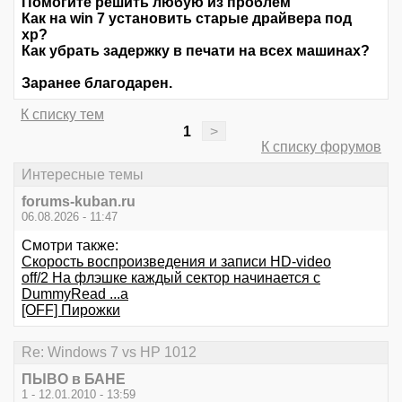
Помогите решить любую из проблем
Как на win 7 установить старые драйвера под
xp?
Как убрать задержку в печати на всех машинах?
Заранее благодарен.
К списку тем
1
>
К списку форумов
Интересные темы
forums-kuban.ru
06.08.2026 - 11:47
Смотри также:
Скорость воспроизведения и записи HD-video
off/2 На флэшке каждый сектор начинается с
DummyRead ...а
[OFF] Пирожки
Re: Windows 7 vs HP 1012
ПЫВО в БАНЕ
1 - 12.01.2010 - 13:59