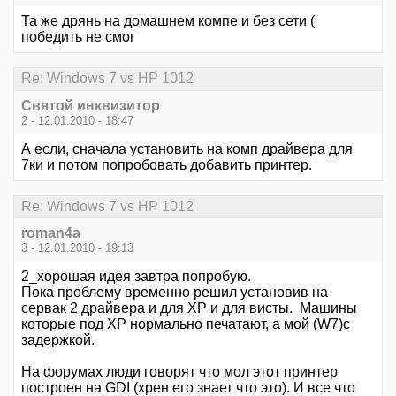
Та же дрянь на домашнем компе и без сети (
победить не смог
Re: Windows 7 vs HP 1012
Святой инквизитор
2 - 12.01.2010 - 18:47
А если, сначала установить на комп драйвера для
7ки и потом попробовать добавить принтер.
Re: Windows 7 vs HP 1012
roman4a
3 - 12.01.2010 - 19:13
2_хорошая идея завтра попробую.
Пока проблему временно решил установив на
сервак 2 драйвера и для ХР и для висты. Машины
которые под ХР нормально печатают, а мой (W7)с
задержкой.
На форумах люди говорят что мол этот принтер
построен на GDI (хрен его знает что это). И все что