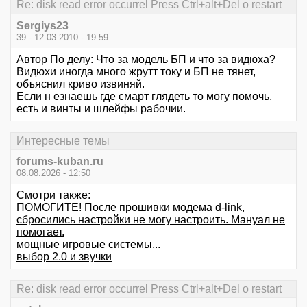
Re: disk read error occurrel Press Ctrl+alt+Del o restart
Sergiys23
39 - 12.03.2010 - 19:59
Автор По делу: Что за модель БП и что за видюха?
Видюхи иногда много жрутт току и БП не тянет,
объяснил криво извиняй.
Если н езнаешь где смарт глядеть то могу помочь,
есть и винты и шлейфы рабочии.
Интересные темы
forums-kuban.ru
08.08.2026 - 12:50
Смотри также:
ПОМОГИТЕ! После прошивки модема d-link,
сбросились настройки не могу настроить. Мануал не
помогает.
мощные игровые системы...
выбор 2.0 и звучки
Re: disk read error occurrel Press Ctrl+alt+Del o restart