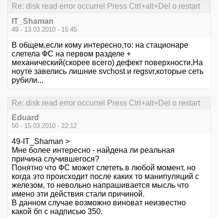
Re: disk read error occurrel Press Ctrl+alt+Del o restart
IT_Shaman
49 - 13.03.2010 - 15:45
В общем,если кому интересно,то: на стационаре
слетела ФС на первом разделе +
механический(скорее всего) дефект поверхности,На
ноуте завелись лишние svchost и regsvr,которые сеть
рубили...
Re: disk read error occurrel Press Ctrl+alt+Del o restart
Eduard
50 - 15.03.2010 - 22:12
49-IT_Shaman >
Мне более интересно - найдена ли реальная
причина случившегося?
Понятно что ФС может слететь в любой момент, но
когда это происходит после каких то манипуляций с
железом, то невольно напрашивается мысль что
имено эти действия стали причиной.
В данном случае возможно виноват неизвестно
какой бп с надписью 350.