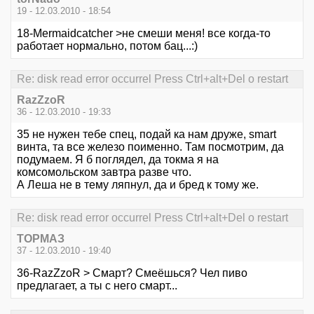
19 - 12.03.2010 - 18:54
18-Mermaidcatcher >не смеши меня! все когда-то
работает нормально, потом бац...:)
Re: disk read error occurrel Press Ctrl+alt+Del o restart
RazZzoR
36 - 12.03.2010 - 19:33
35 не нужен тебе спец, подай ка нам друже, smart
винта, та все железо поименно. Там посмотрим, да
подумаем. Я б поглядел, да токма я на
комсомольском завтра разве что.
А Леша не в тему ляпнул, да и бред к тому же.
Re: disk read error occurrel Press Ctrl+alt+Del o restart
ТОРМАЗ
37 - 12.03.2010 - 19:40
36-RazZzoR > Смарт? Смеёшься? Чел пиво
предлагает, а ты с него смарт...