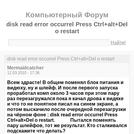
Компьютерный Форум
disk read error occurrel Press Ctrl+alt+Del
o restart
Найти!
disk read error occurrel Press Ctrl+alt+Del o restart
Mermaidcatcher
12.03.2010 - 17:36
Всем здрасте! В общем поменял блок питания и
видюху, ну и шлейф. И после первого запуска
проработал комп около 3 часов при этом пару
раз перезагружался пока я качал дрова к видяхе
и что то не понятное писал на синем экране, а
потом выскачило после очередной перезагрузки
на чёрном фоне : disk read error occurrel Press
Ctrl+alt+Del o restart. Пытался поменять
пару шлейфов, тот же результат. Кто сталкивался
подскажите что делать?