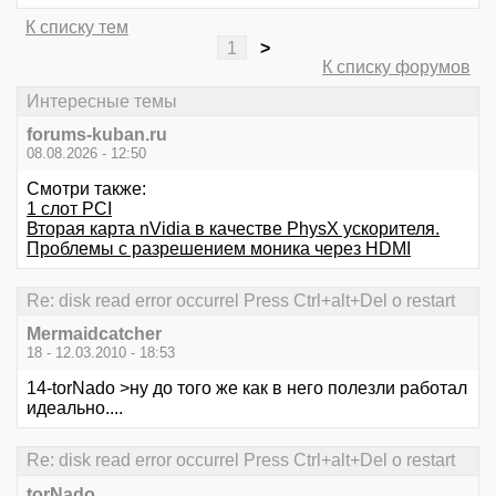
К списку тем
1
>
К списку форумов
Интересные темы
forums-kuban.ru
08.08.2026 - 12:50
Смотри также:
1 слот PCI
Вторая карта nVidia в качестве PhysX ускорителя.
Проблемы с разрешением моника через HDMI
Re: disk read error occurrel Press Ctrl+alt+Del o restart
Mermaidcatcher
18 - 12.03.2010 - 18:53
14-torNado >ну до того же как в него полезли работал
идеально....
Re: disk read error occurrel Press Ctrl+alt+Del o restart
torNado