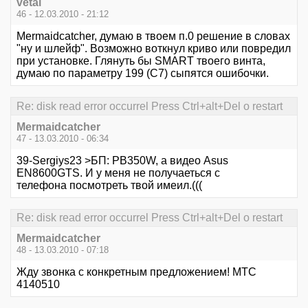
vetal
46 - 12.03.2010 - 21:12
Mermaidcatcher, думаю в твоем п.0 решение в словах
"ну и шлейф". Возможно воткнул криво или повредил
при установке. Глянуть бы SMART твоего винта,
думаю по параметру 199 (С7) сыпятся ошибочки.
Re: disk read error occurrel Press Ctrl+alt+Del o restart
Mermaidcatcher
47 - 13.03.2010 - 06:34
39-Sergiys23 >БП: PB350W, a видео Asus
EN8600GTS. И у меня не получаеться с
телефона посмотреть твой имеил.(((
Re: disk read error occurrel Press Ctrl+alt+Del o restart
Mermaidcatcher
48 - 13.03.2010 - 07:18
Жду звонка с конкретным предложением! МТС
4140510