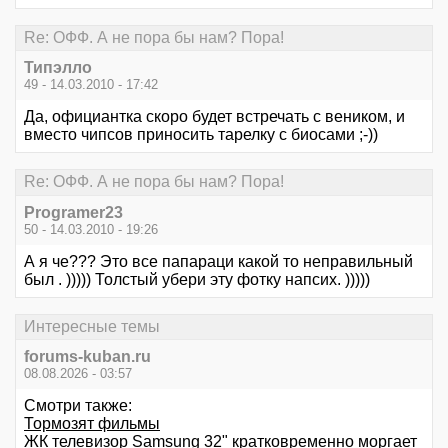
Re: ОФФ. А не пора бы нам? Пора!
Типэлло
49 - 14.03.2010 - 17:42
Да, официантка скоро будет встречать с веником, и
вместо чипсов приносить тарелку с биосами ;-))
Re: ОФФ. А не пора бы нам? Пора!
Programer23
50 - 14.03.2010 - 19:26
А я че??? Это все папараци какой то неправильный
был . ))))) Толстый убери эту фотку напсих. )))))
Интересные темы
forums-kuban.ru
08.08.2026 - 03:57
Смотри также:
Тормозят фильмы
ЖК телевизор Samsung 32" кратковременно моргает