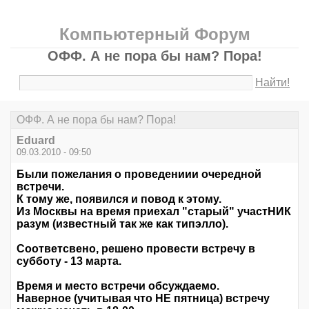
Компьютерный Форум
ОФФ. А не пора бы нам? Пора!
Найти!
ОФФ. А не пора бы нам? Пора!
Eduard
09.03.2010 - 09:50
Были пожелания о проведениии очередной
встречи.
К тому же, появился и повод к этому.
Из Москвы на время приехал "старый" участНИК
разум (известный так же как типэлло).
Соответсвено, решено провести встречу
в
субботу
- 13 марта.
Время и место встречи обсуждаемо.
Наверное (учитывая что НЕ пятница) встречу