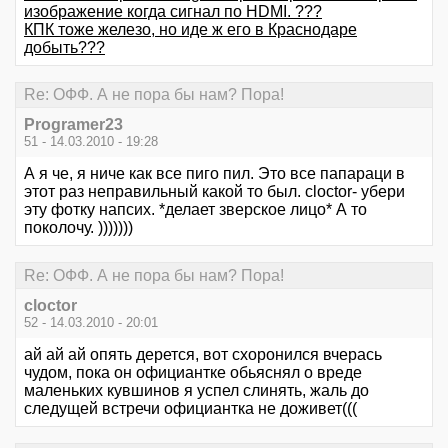
изображение когда сигнал по HDMI. ???
КПК тоже железо, но иде ж его в Краснодаре
добыть???
Re: ОФФ. А не пора бы нам? Пора!
Programer23
51 - 14.03.2010 - 19:28
А я че, я ниче как все пиго пил. Это все папараци в
этот раз неправильный какой то был. cloctor- убери
эту фотку напсих. *делает зверское лицо* А то
поколочу. )))))))
Re: ОФФ. А не пора бы нам? Пора!
cloctor
52 - 14.03.2010 - 20:01
ай ай ай опять дерется, вот схоронился вчерась
чудом, пока он официантке обьяснял о вреде
маленьких кувшинов я успел слинять, жаль до
следущей встречи официантка не доживет(((