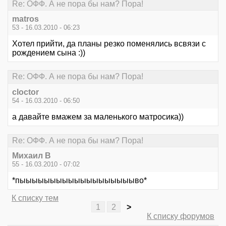
Re: ОФФ. А не пора бы нам? Пора!
matros
53 - 16.03.2010 - 06:23
Хотел прийти, да планы резко поменялись всвязи с
рождением сына :))
Re: ОФФ. А не пора бы нам? Пора!
cloctor
54 - 16.03.2010 - 06:50
а давайте вмажем за маленького матросика))
Re: ОФФ. А не пора бы нам? Пора!
Михаил В
55 - 16.03.2010 - 07:02
*пыыыыыыыыыыыыыыыыыыыво*
К списку тем
1
2
>
К списку форумов