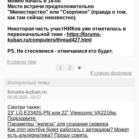
можно начать в 18-00.
Место встречи предположительно
"Министерство" или "Скорпион" (правда о том,
как там сейчас неизвестно).
Некоторая часть участНИКов уже отметилась в
первоначальной теме -
https://forums-
kuban.ru/computers/thread427.html
PS. Не стесняемся - отмечаемся кто будет.
К списку тем
1
2
>
К списку форумов
Интересные темы
forums-kuban.ru
08.08.2026 - 03:57
Смотри также:
23" LG E2340S-PN или 22" Viewsonic VA2216w.
Подскажите.
Параметры "железа" для создания сервера
Как этот ноутбук будет работать с автокадом? Может
есть альтернатива? Прошу совета.