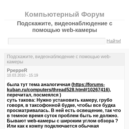
Компьютерный Форум
Подскажите, видеонаблюдение с
помощью web-камеры
Найти!
Подскажите, видеонаблюдение с помощью web-
камеры
PpeppeR
10.03.2010 - 15:19
была тут тема аналогичная (
https://forums-
kuban.ru/computers/thread528.html#10267416
),
перечитал, посмеялся )
суть такова: Нужно установить камеру, грубо
говоря, в таксофонной будке, чтобы все будка
просматривалась. В ней есть освещение, так что
в темное время суток проблем быть не должно.
Бывают web-камеры с широким углом обзора ?
Или как к компу подключается обычная