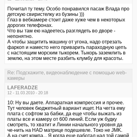
Почитал ту тему. Особо понравился пасаж Влада про
детскую свиристелку из бузины )))
Глаз в вебкамере стоит даже хуже чем в некоторых
дорогих телефонах.
Что вы там ею надеетесь разглядеть во дворе -
непонятно.
А чтобы защитить машину от угона, надо отрезать
фаркоп и наместо него приварить параходную цепъ
с настоящим морским тыкорем. Тыкорь заземлить в
землю, на этом месте разбить клумбу для красоты.
Re: Подскажите, видеонаблюдение с помощью web-
камеры
LAFERADZE
12 - 11.03.2010 - 20:18
10: Ну вы даете. Аппаратная компрессия и прочее.
Тут человек бюджетный вариант ищет. На чегта ему
плата с софтом за бабки, да еще чтобы выжать из
платы все и камеру от 600 линий. Если уж будку
смотреть, то хватит и Линии начального уровня да
че-нить на HAD матрице подешевле. Токо не JMK.
А на счет компа... Я когда еще работал над той самой