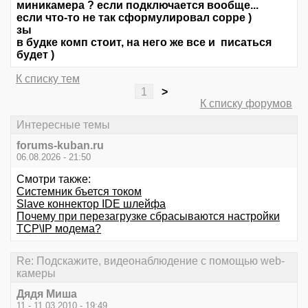
миникамера ? если подключается вообще...
если что-то не так сформулировал сорре )
зы
в будке комп стоит, на него же все и писаться
будет )
К списку тем
1
>
К списку форумов
Интересные темы
forums-kuban.ru
06.08.2026 - 21:50
Смотри также:
Системник бъется током
Slave коннектор IDE шлейфа
Почему при перезагрузке сбрасываются настройки
TCP\IP модема?
Re: Подскажите, видеонаблюдение с помощью web-
камеры
Дядя Миша
11 - 11.03.2010 - 19:49