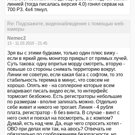
линией (тогда писалась версия 4.0) гонял сервак на
700 P3. 4х4 тянул.
Re: Подскажите, видеонаблюдение с помощью web-
камеры
Nemec2
13 - 11.03.2010 - 21:45
Зря вы с этими будками, только один плюс вижу -
если в яркий день монитор прикрыт от прямых лучей.
Суть такова: одну впритык морду смотреть, вторую -
повыше со стороны снимать территорию вокруг.
Линии не советую, если какая бага с софтом, то это
стабильность теремка в минус, что совсем не
хорошо. Опять же - на соплероне которые всем
впаривают писать видео если, то интерфейс
тормозит безбожно. Есть регистраторы небольшие
по размерам - вполне запихать можно. Отдельно
себе живет и никого не трогает. Линия - 4 рубля
плата, регистратор - 6 без винта. В случае - винт с
него снял и поехал на посмотреть, а с компом?
Думай, есть над чем. Да, еще чего спросить хотел -
ОВО при делах или так, на авось? Отвечать не
обязательно по соображениям безопасности, но