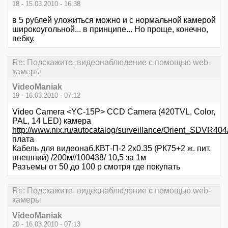
18 - 15.03.2010 - 16:38
в 5 рублей уложиться можно и с нормальной камерой
широкоугольной... в принципе... Но проще, конечно,
вебку.
Re: Подскажите, видеонаблюдение с помощью web-
камеры
VideoManiak
19 - 16.03.2010 - 07:12
Video Camera <YC-15P> CCD Camera (420TVL, Color,
PAL, 14 LED) камера
http://www.nix.ru/autocatalog/surveillance/Orient_SDVR
плата
Кабель для видеонаб.КВТ-П-2 2х0.35 (РК75+2 ж. пит.
внешний) /200м//100438/ 10,5 за 1м
Разъемы от 50 до 100 р смотря где покупать
Re: Подскажите, видеонаблюдение с помощью web-
камеры
VideoManiak
20 - 16.03.2010 - 07:13