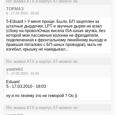
Re: мамка АТХ в корпус АТ-можно ли
ТОРМАЗ
6 - 17.03.2010 - 15:10
5-Eduard > У меня проще. Было. БП зацеплен за
штатные дырдочки, LPT и звучные дырки не юзал
(сбоку на проволОчках висела ISA-шная звучка, без
которой мои пассивные колонки не фриздипели,
подключенная к фронтальному линейному выходу и
бравшая питалово с БП-шных проводов), мать не
изгибал, крышку не накидывал...
Re: мамка АТХ в корпус АТ-можно ли
yastreb1
7 - 17.03.2010 - 15:50
Eduard
5 - 17.03.2010 - 18:03
ну и по твоему это не геморой ? Оо ))
Re: мамка АТХ в корпус АТ-можно ли