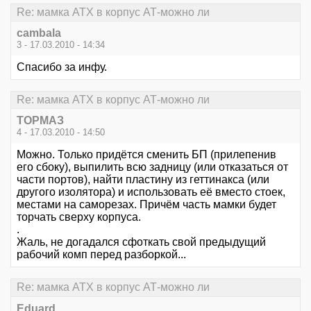
Re: мамка АТХ в корпус АТ-можно ли
cambala
3 - 17.03.2010 - 14:34
Спасибо за инфу.
Re: мамка АТХ в корпус АТ-можно ли
ТОРМАЗ
4 - 17.03.2010 - 14:50
Можно. Только придётся сменить БП (прилепенив
его сбоку), выпилить всю задницу (или отказаться от
части портов), найти пластину из геттинакса (или
другого изолятора) и использовать её вместо стоек,
местами на саморезах. Причём часть мамки будет
торчать сверху корпуса.
.
Жаль, не догадался сфоткать свой предыдущий
рабочий комп перед разборкой...
Re: мамка АТХ в корпус АТ-можно ли
Eduard