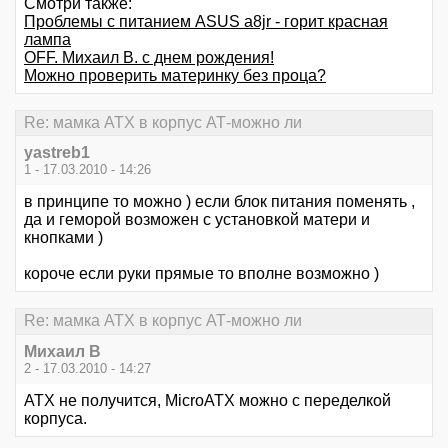
Смотри также:
Проблемы с питанием ASUS a8jr - горит красная
лампа
OFF. Михаил В. с днем рождения!
Можно проверить материнку без проца?
Re: мамка АТХ в корпус АТ-можно ли
yastreb1
1 - 17.03.2010 - 14:26
в принципе то можно ) если блок питания поменять ,
да и геморой возможен с установкой матери и
кнопками )
короче если руки прямые то вполне возможно )
Re: мамка АТХ в корпус АТ-можно ли
Михаил В
2 - 17.03.2010 - 14:27
ATX не получится, MicroATX можно с переделкой
корпуса.