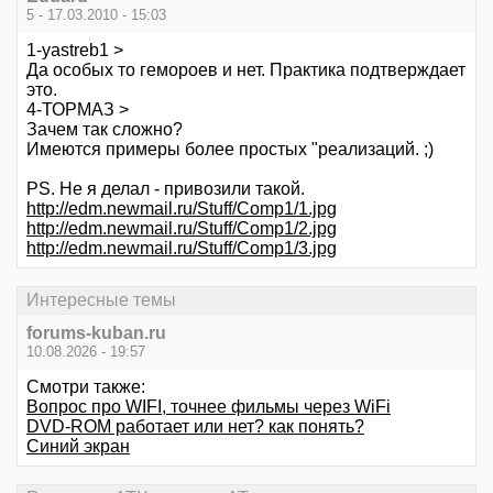
5 - 17.03.2010 - 15:03
1-yastreb1 >
Да особых то гемороев и нет. Практика подтверждает
это.
4-ТОРМАЗ >
Зачем так сложно?
Имеются примеры более простых "реализаций. ;)
PS. Не я делал - привозили такой.
http://edm.newmail.ru/Stuff/Comp1/1.jpg
http://edm.newmail.ru/Stuff/Comp1/2.jpg
http://edm.newmail.ru/Stuff/Comp1/3.jpg
Интересные темы
forums-kuban.ru
10.08.2026 - 19:57
Смотри также:
Вопрос про WIFI, точнее фильмы через WiFi
DVD-ROM работает или нет? как понять?
Синий экран