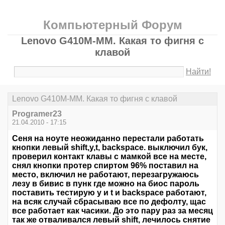
Компьютерный Форум
Lenovo G410M-MM. Какая то фигня с
клавой
Найти!
Lenovo G410M-MM. Какая то фигня с клавой
Programer23
21.04.2010 - 17:15
Сеня на ноуте неожиданно перестали работать
кнопки левый shift,y,t, backspace. выключил бук,
проверил контакт клавы с мамкой все на месте,
снял кнопки протер спиртом 96% поставил на
место, включил не работают, перезагружаюсь
лезу в бивис в пунк где можно на биос пароль
поставить тестирую y и t и backspace работают,
на всяк случай сбрасываю все по дефолту, щас
все работает как часики. До это пару раз за месяц
так же отваливался левый shift, лечилось снятие