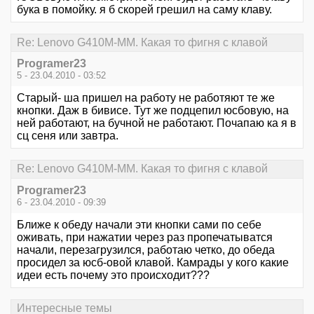
бука в помойку. я б скорей грешил на саму клаву.
Re: Lenovo G410M-MM. Какая то фигня с клавой
Programer23
5 - 23.04.2010 - 03:52
Старый- ша пришел на работу не работяют те же
кнопки. Даж в бивисе. Тут же подцепил юсбовую, на
ней работают, на бучной не работают. Почапаю ка я в
сц сеня или завтра.
Re: Lenovo G410M-MM. Какая то фигня с клавой
Programer23
6 - 23.04.2010 - 09:39
Ближе к обеду начали эти кнопки сами по себе
оживать, при нажатии через раз пропечатыватся
начали, перезагрузился, работаю четко, до обеда
просидел за юсб-овой клавой. Камрады у кого какие
идеи есть почему это происходит???
Интересные темы