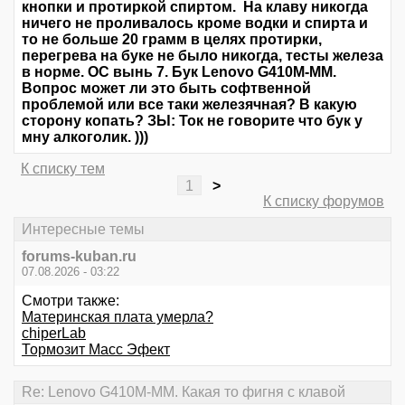
кнопки и протиркой спиртом. На клаву никогда
ничего не проливалось кроме водки и спирта и
то не больше 20 грамм в целях протирки,
перегрева на буке не было никогда, тесты железа
в норме. ОС вынь 7. Бук Lenovo G410M-MM.
Вопрос может ли это быть софтвенной
проблемой или все таки железячная? В какую
сторону копать? ЗЫ: Ток не говорите что бук у
мну алкоголик. )))
К списку тем
1
>
К списку форумов
Интересные темы
forums-kuban.ru
07.08.2026 - 03:22
Смотри также:
Материнская плата умерла?
chiperLab
Тормозит Масс Эфект
Re: Lenovo G410M-MM. Какая то фигня с клавой