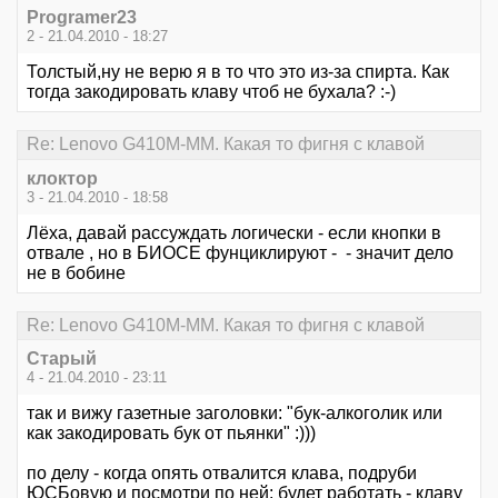
Programer23
2 - 21.04.2010 - 18:27
Толстый,ну не верю я в то что это из-за спирта. Как
тогда закодировать клаву чтоб не бухала? :-)
Re: Lenovo G410M-MM. Какая то фигня с клавой
клоктор
3 - 21.04.2010 - 18:58
Лёха, давай рассуждать логически - если кнопки в
отвале , но в БИОСЕ фунциклируют - - значит дело
не в бобине
Re: Lenovo G410M-MM. Какая то фигня с клавой
Старый
4 - 21.04.2010 - 23:11
так и вижу газетные заголовки: "бук-алкоголик или
как закодировать бук от пьянки" :)))
по делу - когда опять отвалится клава, подруби
ЮСБовую и посмотри по ней: будет работать - клаву