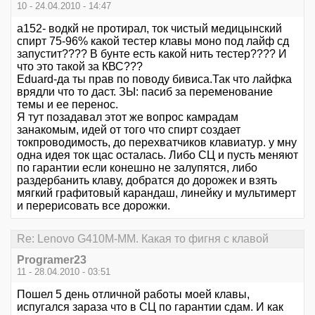
10 - 24.04.2010 - 14:47
a152- водкй не протирал, ток чистый медицынский
спирт 75-96% какой тестер клавы моно под лайф сд
запустит???? В бунте есть какой нить тестер???? И
что это такой за КВС???
Eduard-да ты прав по поводу бивиса.Так что лайфка
врядли что то даст. ЗЫ: пасиб за переменование
темы и ее перенос.
Я тут позадавал этот же вопрос камрадам
занакомым, идей от того что спирт создает
токпроводимость, до перехватчиков клавиатур. у мну
одна идея ток щас осталась. Либо СЦ и пусть меняют
по гарантии если конешно не залупятся, либо
раздербанить клаву, добратся до дорожек и взять
мягкий графитовый карандаш, линейку и мультимерт
и перерисовать все дорожки.
Re: Lenovo G410M-MM. Какая то фигня с клавой
Programer23
11 - 28.04.2010 - 03:51
Пошел 5 день отличной работы моей клавы,
испугался зараза что в СЦ по гарантии сдам. И как