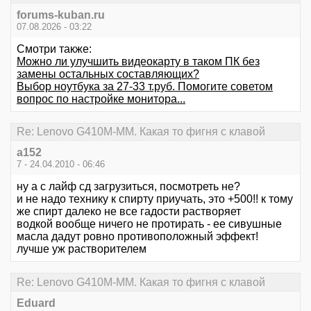
forums-kuban.ru
07.08.2026 - 03:22
Смотри также:
Можно ли улучшить видеокарту в таком ПК без
замены остальных составляющих?
Выбор ноутбука за 27-33 т.руб. Помогите советом
вопрос по настройке монитора...
Re: Lenovo G410M-MM. Какая то фигня с клавой
a152
7 - 24.04.2010 - 06:46
ну а с лайф сд загрузиться, посмотреть не?
и не надо технику к спирту приучать, это +500!! к тому
же спирт далеко не все гадости растворяет
водкой вообще ничего не протирать - ее сивушные
масла дадут ровно противоположный эффект!
лучше уж растворителем
Re: Lenovo G410M-MM. Какая то фигня с клавой
Eduard