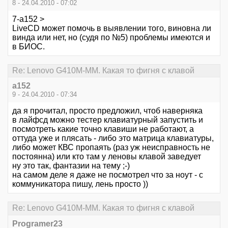
8 - 24.04.2010 - 07:02
7-a152 >
LiveCD может помочь в выявлении того, виновна ли
винда или нет, но (судя по №5) проблемы имеются и
в БИОС.
Re: Lenovo G410M-MM. Какая то фигня с клавой
a152
9 - 24.04.2010 - 07:34
да я прочитал, просто предложил, чтоб наверняка
в лайфсд можно тестер клавиатурный запустить и
посмотреть какие точно клавиши не работают, а
оттуда уже и плясать - либо это матрица клавиатуры,
либо может КВС пропаять (раз уж неисправность не
постоянна) или кто там у леновы клавой заведует
ну это так, фантазии на тему ;-)
на самом деле я даже не посмотрел что за ноут - с
коммуникатора пишу, лень просто ))
Re: Lenovo G410M-MM. Какая то фигня с клавой
Programer23