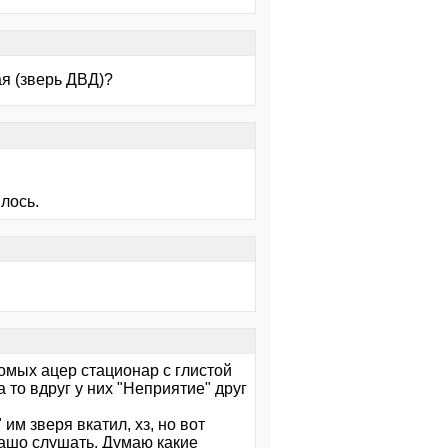
я (зверь ДВД)?
лось.
комых ацер стационар с глистой
а то вдруг у них "Неприятие" друг
им зверя вкатил, хз, но вот
рашо слушать. Думаю какие