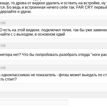
ваще, то дрова от видяхи удалить и оствить на встройке, ну 
тся. Бо ведь и встроенная ничего себе так. FAR CRY первы
 дерзайте и удачи.
 mb
 есть на этой видюхе. подключил телик. так бы уже замени
найти с с-выходом, в основном хдмй
 mb
нитора нет? Что бы попробовать разобрать откуда "ноги рас
 mb
 одноклассниках не показатель - флэш может выедать по ст
ть стоит?