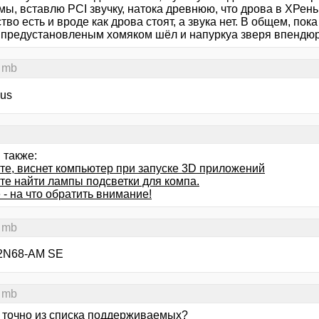
ы, вставлю PCI звучку, натока древнюю, что дрова в ХРень
тво есть и вроде как дрова стоят, а звука нет. В общем, по
с предустановленым хомяком шёл и напуркуа зверя впендюри
 mb
sus
 также:
те, виснет компьютер при запуске 3D приложений
те найти лампы подсветки для компа.
- на что обратить внимание!
 mb
2N68-AM SE
 mb
 точно из списка поддерживаемых?