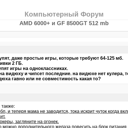
Компьютерный Форум
AMD 6000+ и GF 8500GT 512 mb
упят, даже простые игры, которые требуют 64-125 мб.
ивки 2 ГБ.
упят игры на одноклассниках.
на видюху и чипсет последние. на видюхе нет кулера, 
дюха гавно или не совместимость какая то?
 также:
бп, и теперя мама не заводится, тока искрит чуток когда в
ит.
керы, загляните на огонек.
о можно дополнительного желаза повесить на блок питания