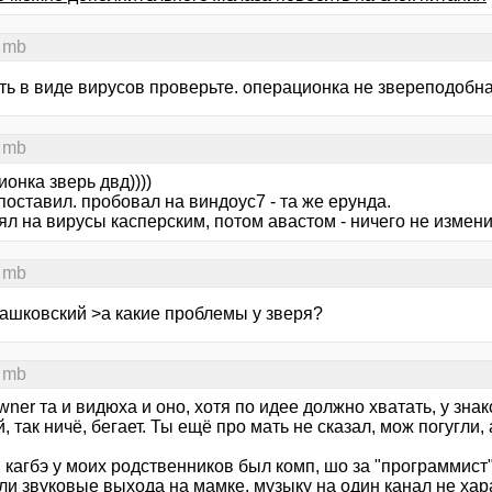
 mb
ть в виде вирусов проверьте. операционка не звереподобна
 mb
онка зверь двд))))
поставил. пробовал на виндоус7 - та же ерунда.
л на вирусы касперским, потом авастом - ничего не измени
 mb
Пашковский >а какие проблемы у зверя?
 mb
ner та и видюха и оно, хотя по идее должно хватать, у зна
, так ничё, бегает. Ты ещё про мать не сказал, мож погугли, 
. кагбэ у моих родственников был комп, шо за "программист" 
ли звуковые выхода на мамке, музыку на один канал не ха