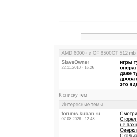
AMD 6000+ и GF 8500GT 512 mb
SlaveOwner
игры т
22.11.2010 - 16:26
операт
даже т
дрова 
это ви
К списку тем
Интересные темы
forums-kuban.ru
Смотри
07.08.2026 - 12:48
Сгорел 
не пахн
Оверкло
Скольк