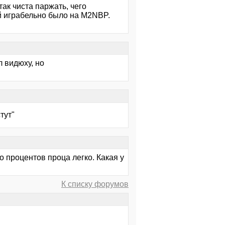
так чиста паржать, чего
й играбельно было на M2NBP.
л видюху, но
тут"
о процентов проца легко. Какая у
К списку форумов