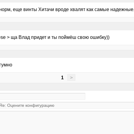
норм, еще винты Хитачи вроде хвалят как самые надежные, 
ese > ща Влад придет и ты поймёш свою ошибку))
 гумно
1
>