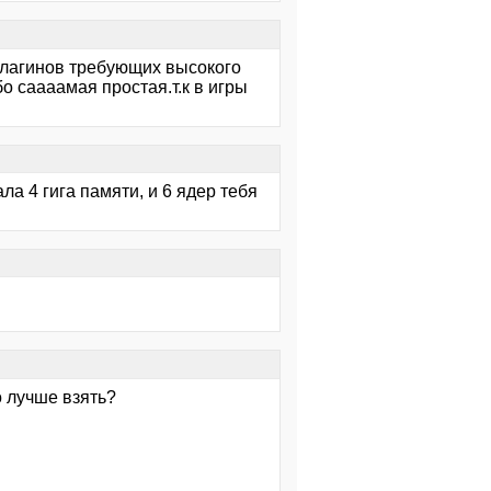
плагинов требующих высокого
о саааамая простая.т.к в игры
ла 4 гига памяти, и 6 ядер тебя
о лучше взять?