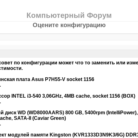
Компьютерный Форум
Оцените конфигурацию
совет по конфигурации может что то заменить или изм
тимости.
нская плата Asus P7H55-V socket 1156
.
сор INTEL i3-540 3,06GHz, 4MB cache, socket 1156 (BOX)
.
й диск WD (WD8000AARS) 800 GB, 5400rpm (IntelliPower),
che, SATA-II (Caviar Green)
.
кт модулей памяти Kingston (KVR1333D3N9K3/6G) DDR