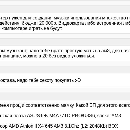
тер нужен для создания музыки ипользования множество 
действия. бюджет 20 000р. Видеокарта либо встроенная либ
 компьютере играть не будут.
сам музыкант, надо тебе брать простую мать на ам3, для нача
 принципе, можно в 20 без видео уложиться.
октава, надо тебе сексту покупать :-D
еня проц и соответственно мамку. Какой БП для этого всег
нская плата ASUSTeK M4A77TD PRO/U3S6, socket AM3
ор AMD Athlon II X4 645 AM3 3.1Ghz (L2: 2048Kb) BOX