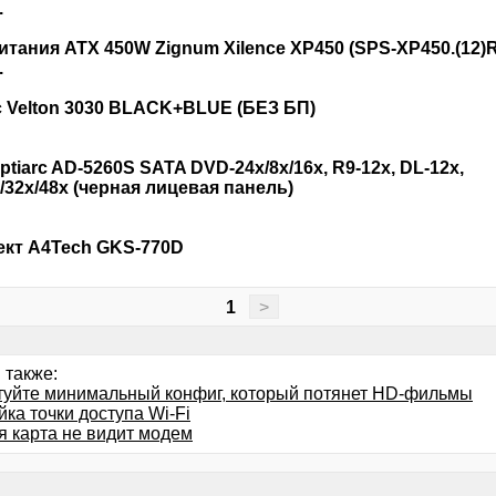
.
итания ATX 450W Zignum Xilence XP450 (SPS-XP450.(12)R
.
 Velton 3030 BLACK+BLUE (БЕЗ БП)
ptiarc AD-5260S SATA DVD-24x/8x/16x, R9-12x, DL-12x,
/32x/48x (черная лицевая панель)
кт A4Tech GKS-770D
1
>
 также:
туйте минимальный конфиг, который потянет HD-фильмы
ка точки доступа Wi-Fi
я карта не видит модем