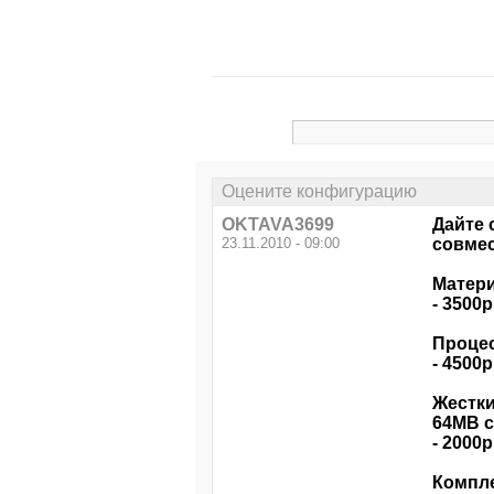
Оцените конфигурацию
OKTAVA3699
Дайте 
23.11.2010 - 09:00
совмес
Матери
- 3500р
Процес
- 4500р
Жестки
64MB ca
- 2000р
Компле