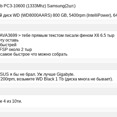
b PC3-10600 (1333Mhz) Samsung(2шт.)
 диск WD (WD8000AARS) 800 GB, 5400rpm (IntelliPower), 64
AVA3699 > тебе прямым текстом писали феном Х6 6.5 тыр
ту оставь
обыстрей
FSP около 2 тыр
т самое быстрое что можно собрать
SUS я бы не брал. Уж лучше Gigabyte.
7200rpm, возьмите WD Black 1 Tb (диска многа не бывает).
 4 из 10ти.