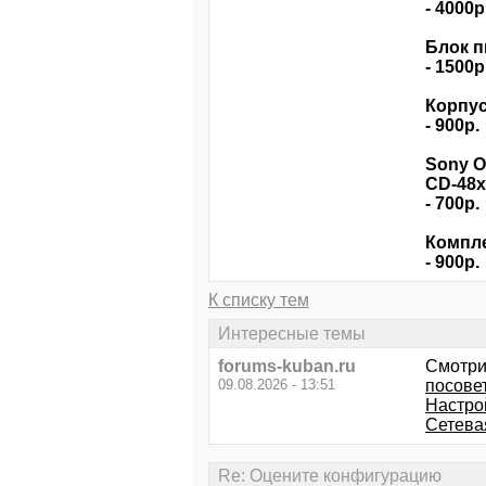
- 4000р
Блок п
- 1500р
Корпус
- 900р.
Sony O
CD-48x
- 700р.
Компле
- 900р.
К списку тем
Интересные темы
forums-kuban.ru
Смотри
09.08.2026 - 13:51
посове
Настрой
Cетева
Re: Оцените конфигурацию