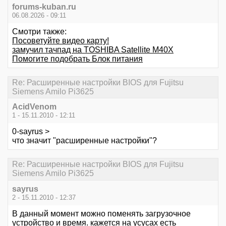
forums-kuban.ru
06.08.2026 - 09:11
Смотри также:
Посоветуйте видео карту!
замучил тачпад на TOSHIBA Satellite M40X
Помогите подобрать Блок питания
Re: Расширенные настройки BIOS для Fujitsu
Siemens Amilo Pi3625
AcidVenom
1 - 15.11.2010 - 12:11
0-sayrus >
что значит "расширенные настройки"?
Re: Расширенные настройки BIOS для Fujitsu
Siemens Amilo Pi3625
sayrus
2 - 15.11.2010 - 12:37
В данный момент можно поменять загрузочное
устройство и время. кажется на усусах есть