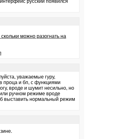
и интерфейс русский появился
 скольки можно разогнать на
л
луйста, уважаемые гуру,
 проца и бп, с функциями
огу, вроде и шумит несильно, но
 или ручном режиме вроде
чтоб выставить нормальный режим
зине.