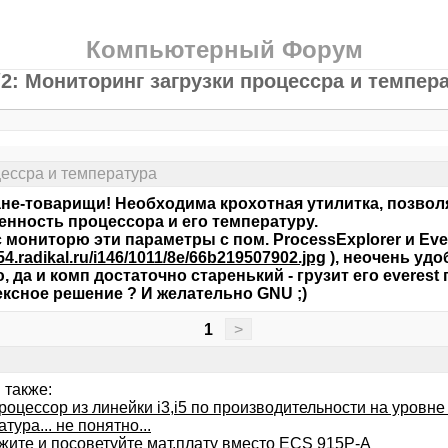
Компьютерный Форум
2: Мониторинг загрузки процессра и темпер
цессра и температура
не-товарищи! Необходима крохотная утилитка, позво
енность процессора и его температуру.
 мониторю эти параметры с пом. ProcessExplorer и Ever
s54.radikal.ru/i146/1011/8e/66b219507902.jpg
), неочень удо
, да и комп достаточно старенький - грузит его everest
ксное решение ? И желательно GNU ;)
1
>
 также:
роцессор из линейки i3,i5 по производительности на уровн
тура... не понятно...
жите и посоветуйте мат.плату вместо ECS 915P-A