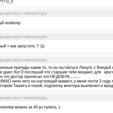
??? 0_0
 процессра и температура
уй realtemp
 процессра и температура
ый > как запустить ? :)))
 процессра и температура
вечные причуды какие то, то он пытаеться Линупс с Виндой 
не дают. КотЭ послушай что старшие тебе вещают, для круг
о что дохтур прописал это НЕДОБУК..........
МХО ничо нету на настоящий мамент, у мене почти 3 года т
торов.Тишига и покой, подсветку мнитора выключил и вроде 
 процессра и температура
опеллер можно за 40 рэ пупить :)