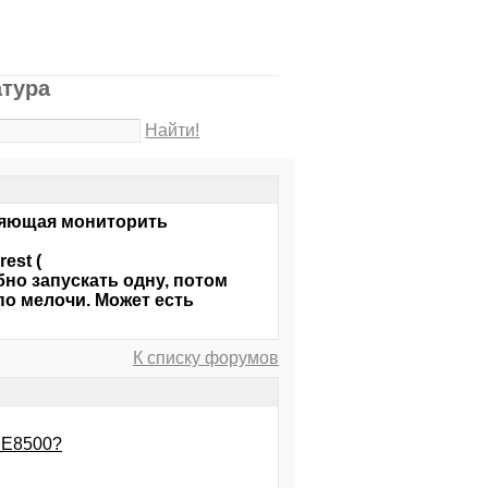
атура
Найти!
ляющая мониторить
est (
бно запускать одну, потом
 по мелочи. Может есть
К списку форумов
е Е8500?