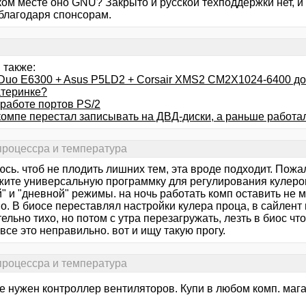
аком месте оно GNU? Закрыто и русской техподдержки нет, 
 благодаря спонсорам.
 также:
 Duo E6300 + Asus P5LD2 + Corsair XMS2 CM2X1024-6400 до
атеринке?
 работе портов PS/2
компе перестал записывать на ДВД-диски, а раньше работа
 процессра и температура
сь. чтоб не плодить лишних тем, эта вроде подходит. Пожа
жите универсальную программку для регулирования кулеров
" и "дневной" режимы. на ночь работать комп оставить не м
о. В биосе переставлял настройки кулера проца, в сайлент
ельно тихо, но потом с утра перезагружать, лезть в биос 
о все это неправильно. вот и ищу такую прогу.
 процессра и температура
е нужен контроллер вентиляторов. Купи в любом комп. мага