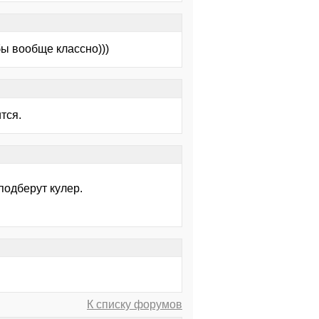
бы вообще классно)))
тся.
 подберут кулер.
К списку форумов