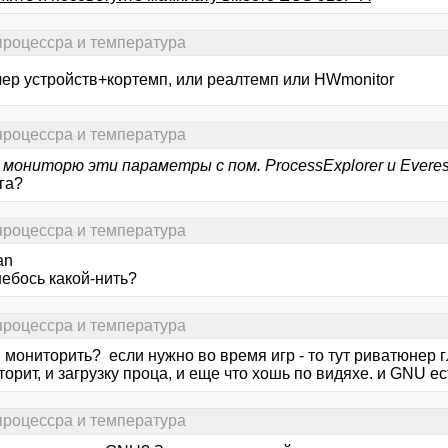
 процессра и температура
чер устройств+кортемп, или реалтемп или HWmonitor
 процессра и температура
 мониторю эти параметры с пом. ProcessExplorer и Everes
га?
 процессра и температура
an
небось какой-нить?
 процессра и температура
 мониторить? если нужно во время игр - то тут риватюнер 
орит, и загрузку проца, и еще что хошь по видяхе. и GNU е
 процессра и температура