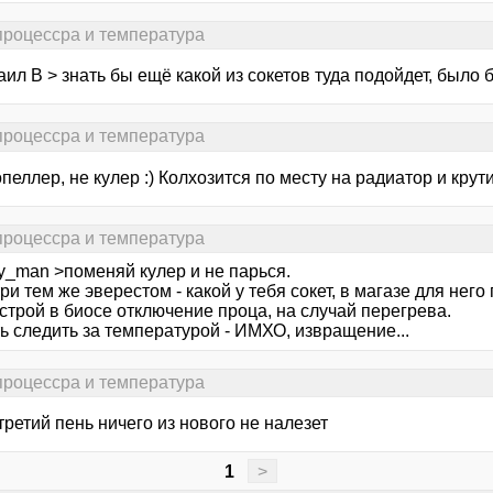
 процессра и температура
ил В > знать бы ещё какой из сокетов туда подойдет, было 
 процессра и температура
опеллер, не кулер :) Колхозится по месту на радиатор и крути
 процессра и температура
y_man >поменяй кулер и не парься.
и тем же эверестом - какой у тебя сокет, в магазе для него
строй в биосе отключение проца, на случай перегрева.
ь следить за температурой - ИМХО, извращение...
 процессра и температура
 третий пень ничего из нового не налезет
1
>