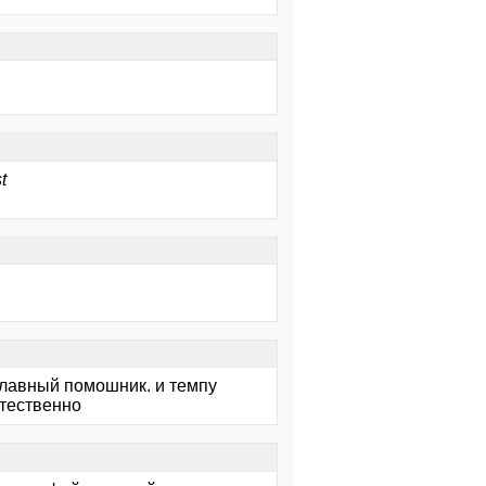
t
главный помошник. и темпу
стественно