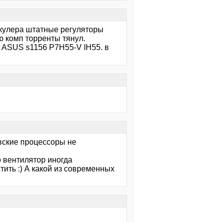
 кулера штатные регуляторы
ю комп торренты тянул.
ь ASUS s1156 P7H55-V IH55. в
овские процессоры не
го вентилятор иногда
стить :) А какой из современных