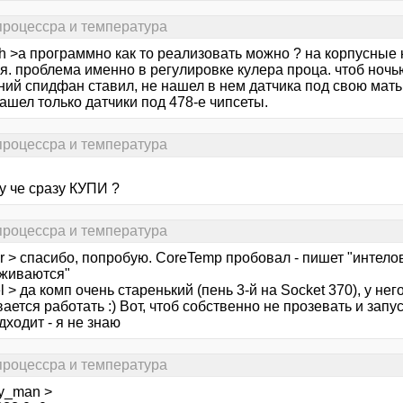
 процессра и температура
oh >а программно как то реализовать можно ? на корпусные
я. проблема именно в регулировке кулера проца. чтоб ночь
ний спидфан ставил, не нашел в нем датчика под свою мат
ашел только датчики под 478-е чипсеты.
 процессра и температура
у че сразу КУПИ ?
 процессра и температура
or > спасибо, попробую. CoreTemp пробовал - пишет "интел
живаются"
l > да комп очень старенький (пень 3-й на Socket 370), у не
ается работать :) Вот, чтоб собственно не прозевать и запу
дходит - я не знаю
 процессра и температура
zy_man >