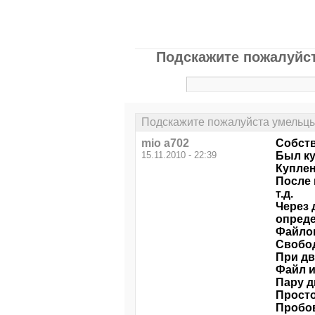
Подскажите пожалуйст
Подскажите пожалуйста умельцы
mio a702
Собств
15.11.2010 - 22:39
Был куп
Куплен
После 
т.д.
Через 
опреде
Файло
Свобод
При дв
Файл и
Пару д
Просто
Пробов