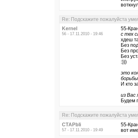
воткну
Re: Подскажите пожалуйста уме
Kernel
55-Кра
56 - 17.11.2010 - 19:46
с тех 
хдеш та
Без по
Без пр
Без ус
:)))
это ко
борьбы
И кто з
из Вас
Будем 
Re: Подскажите пожалуйста уме
CTAPbIi
55-Кра
57 - 17.11.2010 - 19:49
вот име