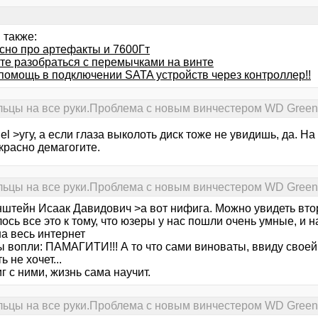
 также:
сно про артефакты и 7600Гт
те разобраться с перемычками на винте
помощь в подключении SATA устройств через контроллер!!
льцы на все руки.Проблема с новым винчестером WD Green
el >угу, а если глаза выколоть диск тоже не увидишь, да. Н
красно демагогите.
льцы на все руки.Проблема с новым винчестером WD Green
нштейн Исаак Давидович >а вот нифига. Можно увидеть втор
ось все это к тому, что юзеры у нас пошли очень умные, и 
а весь интернет
 вопли: ПАМАГИТИ!!! А то что сами виноваты, ввиду своей
ь не хочет...
г с ними, жизнь сама научит.
льцы на все руки.Проблема с новым винчестером WD Green