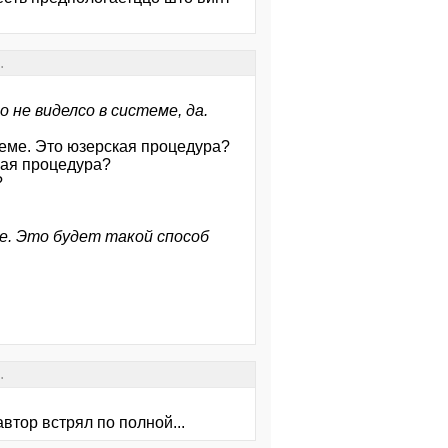
.
 не виделсо в системе, да.
теме. Это юзерская процедура?
кая процедура?
?
е. Это будет такой способ
.
автор встрял по полной...