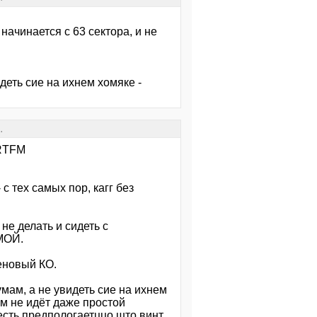
 начинается с 63 сектора, и не
деть сие на ихнем хомяке -
.
-RTFM
с тех самых пор, кагг без
 не делать и сидеть с
МОЙ.
еновый КО.
мам, а не увидеть сие на ихнем
ом не идёт даже простой
 есть предпологаетццо што винт