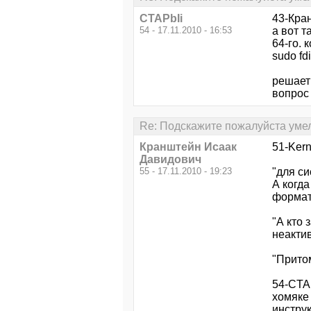
CTAPbIi
43-Кра
54 - 17.11.2010 - 16:53
а вот т
64-го. 
sudo fdi
решает 
вопрос 
Re: Подскажите пожалуйста уме
Кранштейн Исаак
51-Kern
Давидович
55 - 17.11.2010 - 19:23
"для с
А когда
формата
"А кто 
неакти
"Притом
54-CTAP
хомяке 
инструк