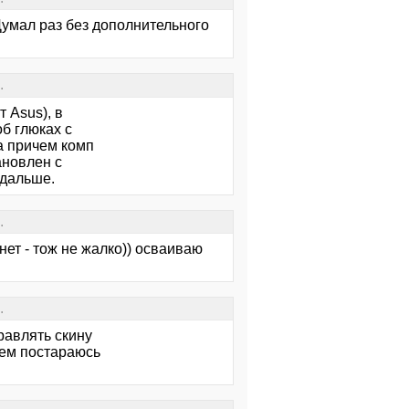
Думал раз без дополнительного
.
 Asus), в
об глюках с
ра причем комп
ановлен с
 дальше.
.
нет - тож не жалко)) осваиваю
.
равлять скину
щем постараюсь