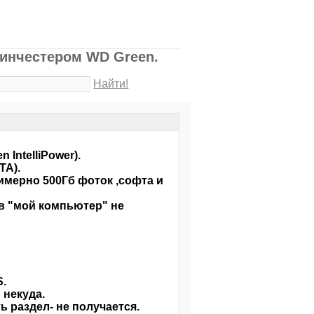
винчестером WD Green.
Найти!
 IntelliPower).
TA).
имерно 500Гб фоток ,софта и
 в "мой компьютер" не
S.
 некуда.
 раздел- не получается.