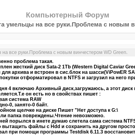
Компьютерный Форум
а умельцы на все руки.Проблема с новым 
 на все руки.Проблема с новым винчестером WD Green.
енно проблема такая.
лен жесткий диск Sata-2 1Tb (Western Digital Caviar Green
 для архива и встроен в сис.блок на шасси(ViPowER SA
покупки отформатировал в NTFS и загрузил на него пр
дня 4 включаю Архивный диск,загружаюсь, а этот диск
ляется.Т.е он есть но в свойствах пишет :
вая система RAW
но-0, занято-0 байт.
ойном щелчке на диске Пишет "Нет доступа к G:\
ли папка повреждены.Чтение невозможно.
ней порылся в инете думаю слетела сама система NTF
 вытащить файлы с Hdd и сохранить на другом просто
ал при помощи программы Testdisk 6.11.3 восстановить