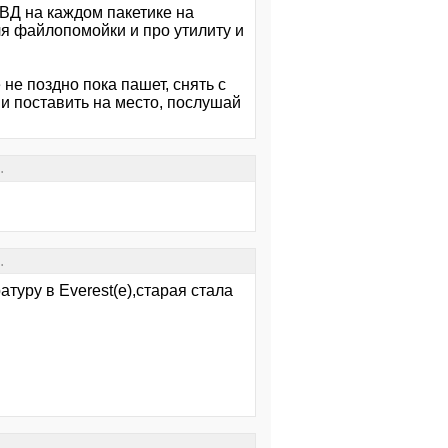
 ВД на каждом пакетике на
ля файлопомойки и про утилиту и
 не поздно пока пашет, снять с
 и поставить на место, послушай
.
.
туру в Everest(е),старая стала
.