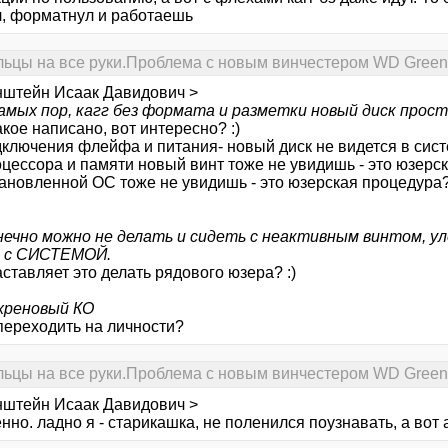
л, форматнул и работаешь
льцы на все руки.Проблема с новым винчестером WD Green
нштейн Исаак Давидович >
самых пор, кагг без формата и разметки новый диск просто
кое написано, вот интересно? :)
дключения флейфа и питания- новый диск не видется в сис
оцессора и памяти новый винт тоже не увидишь - это юзерс
тановленной ОС тоже не увидишь - это юзерская процедура
нечно можно не делать и сидеть с неактивным винтом, ул
 с СИСТЕМОЙ.
аставляет это делать рядового юзера? :)
 хреновый КО
переходить на личности?
льцы на все руки.Проблема с новым винчестером WD Green
нштейн Исаак Давидович >
нно. ладно я - старикашка, не поленился поузнавать, а вот 