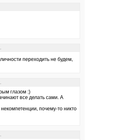
.
а личности переходить не будем,
.
ым глазом :)
начинают все делать сами. А
 некомпетенции, почему-то никто
.