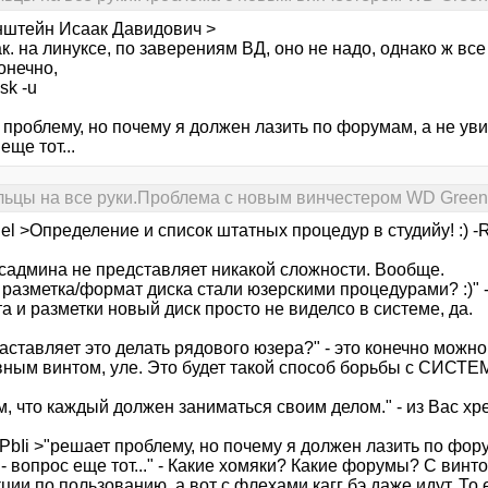
нштейн Исаак Давидович >
ак. на линуксе, по заверениям ВД, оно не надо, однако ж все
конечно,
sk -u
проблему, но почему я должен лазить по форумам, а не уви
еще тот...
льцы на все руки.Проблема с новым винчестером WD Green
el >Определение и список штатных процедур в студийу! :) 
исадмина не представляет никакой сложности. Вообще.
 разметка/формат диска стали юзерскими процедурами? :)" - 
 и разметки новый диск просто не виделсо в системе, да.
заставляет это делать рядового юзера?" - это конечно можно
вным винтом, уле. Это будет такой способ борьбы с СИСТЕ
, что каждый должен заниматься своим делом." - из Вас хр
bIi >"решает проблему, но почему я должен лазить по фору
- вопрос еще тот..." - Какие хомяки? Какие форумы? С винт
ции по пользованию, а вот с флехами кагг бэ даже идут. То