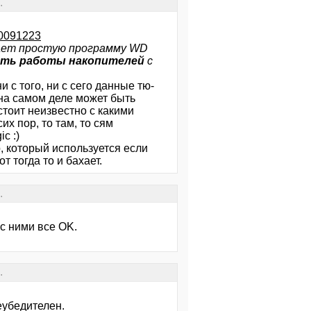
.
20091223
гает простую программу WD
сть работы накопителей
с
 с того, ни с сего данные тю-
на самом деле может быть
стоит неизвестно с какими
их пор, то там, то сям
c :)
р, который используется если
т тогда то и бахает.
.
 с ними все OK.
.
еубедителен.