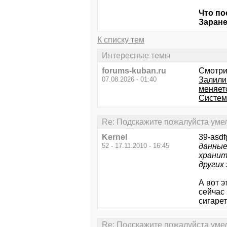
Что по
Заране
К списку тем
Интересные темы
forums-kuban.ru
Смотри
07.08.2026 - 01:40
Залили 
меняетс
Систем
Re: Подскажите пожалуйста уме
Kernel
39-asdf
52 - 17.11.2010 - 16:45
данные
хранит
других
А вот э
сейчас
сигарет
Re: Подскажите пожалуйста уме