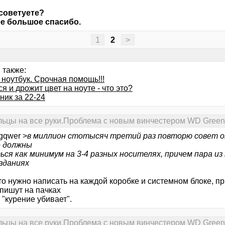
советуете?
е большое спасибо.
1
2
>
 также:
ноутбук. Срочная помощь!!!
я и дрожит цвет на ноуте - что это?
ник за 22-24
льцы на все руки.Проблема с новым винчестером WD Green
gqwer >
в миллион стотысяч третий раз повторю совет 
 должны
ься как минимум на 3-4 разных носителях, причем пара и
 зданиях
то нужно написать на каждой коробке и системном блоке, п
 пишут на пачках
 "курение убивает".
льцы на все руки.Проблема с новым винчестером WD Green