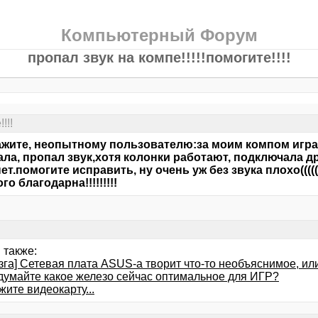
Компьютерный Форум
пропал звук на компе!!!!!помогите!!!!
!!!
жите, неопытному пользователю:за моим компом игра
ала, пропал звук,хотя колонки работают, подключала д
нет.помогите исправить, ну очень уж без звука плохо(((
о благодарна!!!!!!!!!
 также:
зга] Сетевая плата ASUS-а творит что-то необъяснимое, ил
 думайте какое железо сейчас оптимальное для ИГР?
ите видеокарту...