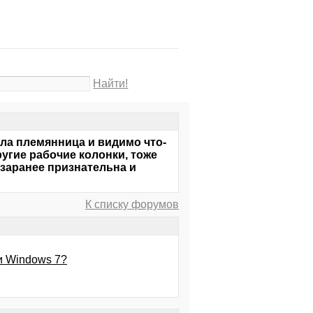
Найти!
ла племянница и видимо что-
ругие рабочие колонки, тоже
((заранее признательна и
К списку форумов
и Windows 7?