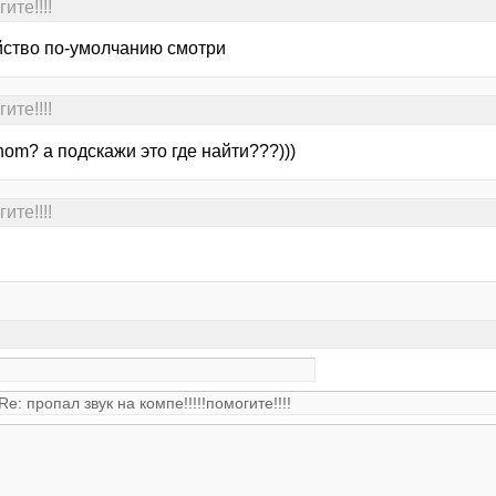
ите!!!!
йство по-умолчанию смотри
ите!!!!
om? а подскажи это где найти???)))
ите!!!!