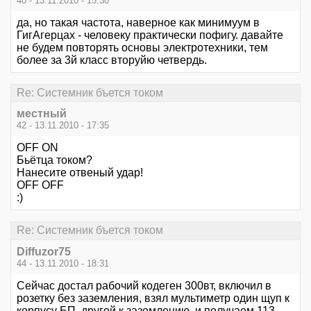
40 - 13.11.2010 - 15:30
да, но такая частота, наверное как минимуум в
ГигАгерцах - человеку практически пофигу. давайте
не будем повторять основы электротехники, тем
более за 3й класс вторуйю четвердь.
Re: Системник бъется током
местный
42 - 13.11.2010 - 17:35
OFF ON
Бьётца током?
Нанесите отвеный удар!
OFF OFF
:)
Re: Системник бъется током
Diffuzor75
44 - 13.11.2010 - 18:31
Сейчас достал рабочий кодеген 300вт, включил в
розетку без заземления, взял мультиметр один щуп к
корпусу БП, другой к заземлению, и получаем 113