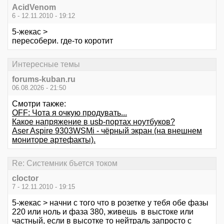
AcidVenom
6 - 12.11.2010 - 19:12
5-жекас >
пересобери. где-то коротит
Интересные темы
forums-kuban.ru
06.08.2026 - 21:50
Смотри также:
OFF: Чота я очкую продувать...
Какое напряжение в usb-портах ноутбуков?
Aser Aspire 9303WSMi - чёрный экран (на внешнем
мониторе артефакты).
Re: Системник бъется током
cloctor
7 - 12.11.2010 - 19:15
5-жекас > начни с того что в розетке у тебя обе фазы
220 или ноль и фаза 380, живешь в выстоке или
частный, если в высотке то нейтраль запросто с