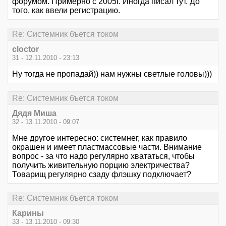
форумом. Примерно с 2005г. Иногда писал тут. До
того, как ввели регистрацию.
Re: Системник бъется током
cloctor
31 - 12.11.2010 - 23:13
Ну тогда не пропадай)) нам нужны светлые головы)))
Re: Системник бъется током
Дядя Миша
32 - 13.11.2010 - 09:07
Мне другое интересно: системнег, как правило
окрашен и имеет пластмассовые части. Внимание
вопрос - за что надо регулярно хвататься, чтобы
получить живительную порцию электричества?
Товарищ регулярно сзаду флэшку подключает?
Re: Системник бъется током
Карины
33 - 13.11.2010 - 09:30