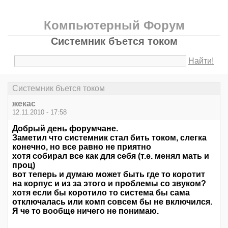
Компьютерный Форум
Системник бъется током
Найти!
Системник бъется током
жекас
12.11.2010 - 17:58
Добрый день форумчане.
Заметил что системник стал бить током, слегка
конечно, но все равно не приятно
хотя собирал все как для себя (т.е. менял мать и
проц)
вот теперь и думаю может быть где то коротит
на корпус и из за этого и проблемы со звуком?
хотя если бы коротило то система бы сама
отключалась или комп совсем бы не включился.
Я че то вообще ничего не понимаю.