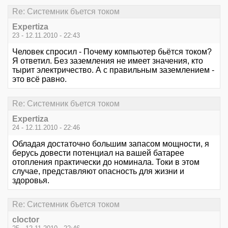
Re: Системник бъется током
Expertiza
23 - 12.11.2010 - 22:43
Человек спросил - Почему компьютер бьётся током?
Я ответил. Без заземления не имеет значения, кто
тырит электричество. А с правильным заземлением -
это всё равно.
Re: Системник бъется током
Expertiza
24 - 12.11.2010 - 22:46
Обладая достаточно большим запасом мощности, я
берусь довести потенциал на вашей батарее
отопления практически до номинала. Токи в этом
случае, представляют опасность для жизни и
здоровья.
Re: Системник бъется током
cloctor