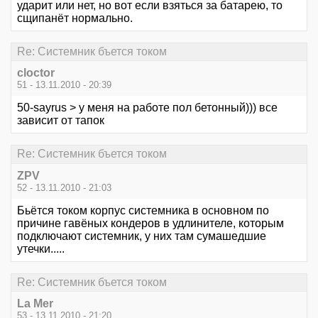
ударит или нет, но вот если взяться за батарею, то
сщипанёт нормально.
Re: Системник бъется током
cloctor
51 - 13.11.2010 - 20:39
50-sayrus > у меня на работе пол бетонный))) все
зависит от тапок
Re: Системник бъется током
ZPV
52 - 13.11.2010 - 21:03
Бьётся током корпус системника в основном по
причине гавёных кондеров в удлинителе, которым
подключают системник, у них там сумашедшие
утечки.....
Re: Системник бъется током
La Mer
53 - 13.11.2010 - 21:20