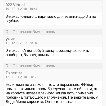
022 Virtual
10 - 12.11.2010 - 19:44
8-жекас>одного штыря мало для земли,надо 3 и по
глубже.
Re: Системник бъется током
ужик
11 - 12.11.2010 - 20:50
0-жекас > А попробуй вилку в розетку включить
наоборот, бывает, помогает...
Re: Системник бъется током
Expertiza
12 - 12.11.2010 - 20:58
Если комп не заземлен, то это нормально. ФИльтр
помех в компьютерном бп сделан таким образом, что
на корпусе незаземленного компа есть примерно
половина питающего напряжения. Не верите мне, у
Дяди Миши спросите. Он то точно знает.