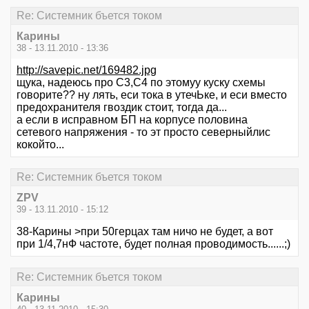
Re: Системник бъется током
Карины
38 - 13.11.2010 - 13:36
http://savepic.net/169482.jpg
щука, надеюсь про С3,С4 по этомуу куску схемы
говорите?? ну лять, еси тока в утечЬке, и еси вместо
предохранителя гвоздик стоит, тогда да...
а если в исправном БП на корпусе половина
сетевого напряжения - то эт просто северныйлис
кокойто...
Re: Системник бъется током
ZPV
39 - 13.11.2010 - 15:12
38-Карины >при 50герцах там ничо не будет, а вот
при 1/4,7нФ частоте, будет полная проводимость......;)
Re: Системник бъется током
Карины