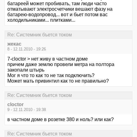
батареей может пробивать, там люди часто
отматывают электросчетчики вешают фазу на
батарею-водопровод... вот и бьет потом вас
холодильниками... плитками...
Re: Системник бъется током
жекас
8 - 12.11.2010 - 19:26
7-cloctor > нет живу в частном доме
причем даже землю провели метра на полтора
закопали штырь
Мог я что то как то не так подключить?
Может мать привинтил как то не правильно?
Re: Системник бъется током
cloctor
9 - 12.11.2010 - 19:38
в частном доме в розетке 380 и ноль? или как?
Re: Системник бъется током