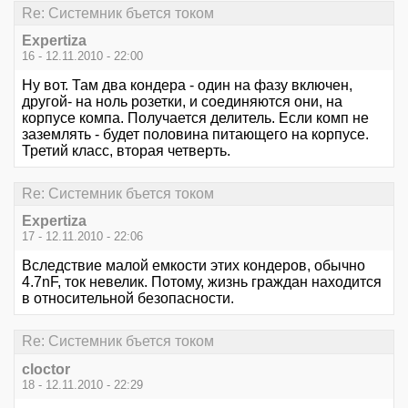
Re: Системник бъется током
Expertiza
16 - 12.11.2010 - 22:00
Ну вот. Там два кондера - один на фазу включен,
другой- на ноль розетки, и соединяются они, на
корпусе компа. Получается делитель. Если комп не
заземлять - будет половина питающего на корпусе.
Третий класс, вторая четверть.
Re: Системник бъется током
Expertiza
17 - 12.11.2010 - 22:06
Вследствие малой емкости этих кондеров, обычно
4.7nF, ток невелик. Потому, жизнь граждан находится
в относительной безопасности.
Re: Системник бъется током
cloctor
18 - 12.11.2010 - 22:29