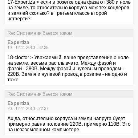
17-Expertiza > если в розетке одна фаза от 380 и ноль
на земле, то относительно корпуса меж тех кондёров
и землей сколько? в третьем классе второй
четверти?
Re: Системник бъется током
Expertiza
19 - 12.11.2010 - 22:35
18-cloctor > Уважаемый, ваше представление о ноле
на земле, весьма расплывчато. Между фазой и
фазой - 380В. Между фазой и нулевым проводом -
220В. Земля и нулевой провод в розетке - не одно и
тоже.
Re: Системник бъется током
Expertiza
20 - 12.11.2010 - 22:37
Ах да, относительно корпуса и земли напруга будет
примерно равна половине 220В. примерно 110В. Это
на незаземленном компьютере.