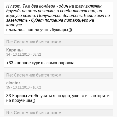
Ну вот. Там два кондера - один на фазу включен,
другой- на ноль розетки, и соединяются они, на
корпусе компа. Получается делитель. Если комп не
заземлять - будет половина питающего на
корпусе.
плакали... пошли учить букварь((((
Re: Системник бъется током
Карины
34 - 13.11.2010 - 09:32
+33 - вернее курить. самопоправка
Re: Системник бъется током
cloctor
35 - 13.11.2010 - 10:02
33-Карины >тебе учиться поздно, уже все... авторитет
не проучишь(((
Re: Системник бъется током