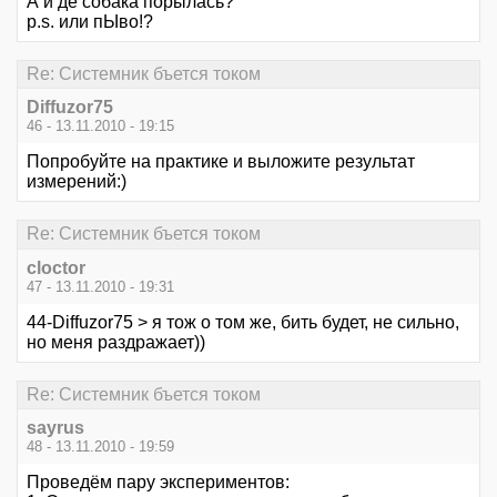
А и де собака порылась?
p.s. или пЫво!?
Re: Системник бъется током
Diffuzor75
46 - 13.11.2010 - 19:15
Попробуйте на практике и выложите результат
измерений:)
Re: Системник бъется током
cloctor
47 - 13.11.2010 - 19:31
44-Diffuzor75 > я тож о том же, бить будет, не сильно,
но меня раздражает))
Re: Системник бъется током
sayrus
48 - 13.11.2010 - 19:59
Проведём пару экспериментов: