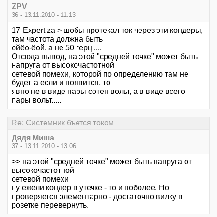
ZPV
36 - 13.11.2010 - 11:13
17-Expertiza > шобы протекал ток через эти кондеры,
там частота должна быть
ойёо-ёой, а не 50 герц.....
Отсюда вывод, на этой "средней точке" может быть
напруга от высокочастотной
сетевой помехи, которой по определению там не
будет, а если и появится, то
явно не в виде пары сотен вольт, а в виде всего
пары вольт.....
Re: Системник бъется током
Дядя Миша
37 - 13.11.2010 - 13:06
>> на этой "средней точке" может быть напруга от
высокочастотной
сетевой помехи
ну ежели кондер в утечке - то и поболее. Но
проверяется элементарно - достаточно вилку в
розетке перевернуть.