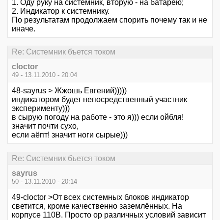
1. Оду руку на системник, вторую - на батарею;
2. Индикатор к системнику.
По результатам продолжаем спорить почему так и не
иначе.
Re: Системник бъется током
cloctor
49 - 13.11.2010 - 20:04
48-sayrus > Жжошь Евгений)))))
индикатором будет непосредственный участник
эксперименту)))
в сырую погоду на работе - это я))) если ойбля!
значит почти сухо,
если аёпт! значит ноги сырые)))
Re: Системник бъется током
sayrus
50 - 13.11.2010 - 20:14
49-cloctor >От всех системных блоков индикатор
светится, кроме качественно заземлённых. На
корпусе 110В. Просто ор различных условий зависит