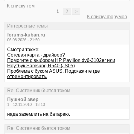
К списку тем
1
2
>
К списку форумов
Интересные темы
forums-kuban.ru
06.08.2026 - 21:50
Смотри также:
Сетевая карта - драйвер?
Помогите с выбором HP Pavilion dv6-3102er или
Ноутбук Samsung R540 (JS05)
Проблема с буком ASUS. Подскажите где
отремонтировать.
Re: Системник бъется током
Пушной звер
1 - 12.11.2010 - 18:10
нада заземлить на батарею.
Re: Системник бъется током