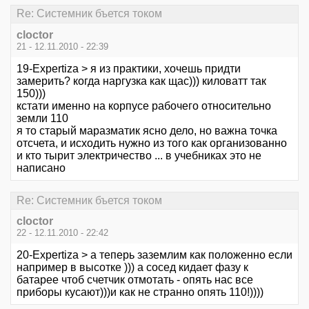
Re: Системник бъется током
cloctor
21 - 12.11.2010 - 22:39
19-Expertiza > я из практики, хочешь придти
замерить? когда наргузка как щас))) киловатт так
150)))
кстати именно на корпусе рабочего относительно
земли 110
я то старый маразматик ясно дело, но важна точка
отсчета, и исходить нужно из того как организованно
и кто тырит электричество ... в учебниках это не
написано
Re: Системник бъется током
cloctor
22 - 12.11.2010 - 22:42
20-Expertiza > а теперь заземлим как положенно если
например в высотке ))) а сосед кидает фазу к
батарее чтоб счетчик отмотать - опять нас все
приборы кусают)))и как не странно опять 110!))))