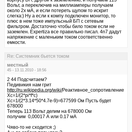
Вольт, а переключив на миллиамперы получаем
около 2х мА, и если потереть щупом то искрит
слегка:) Ну а если к компу подключен монитор, то
плюс в нем тоже импульсный БП с сетевым
фильтром. Достаточно чтобы било током если не
заземлен. Expertiza все правильно писал. 4n7 дадут
напряжение с маленьким током соответственно
емкости.
Re: Системник бъется током
местный
45 - 13.11.2010 - 18:56
2 44 Подсчитаем?
Педивикия нам грит
http://ru.wikipedia.org/wiki/
Реактивное_сопротивление
Хс=1/(2*pi*f*c)
Xc=1/(2*3.14*50*4.7e-9)=677599 Ом Пусть будет
678000
Теперь 113 Вольт делим на 678000 Ом
получим 0,00017 А или 0.17 мА
Чяво-то не сходится ;)