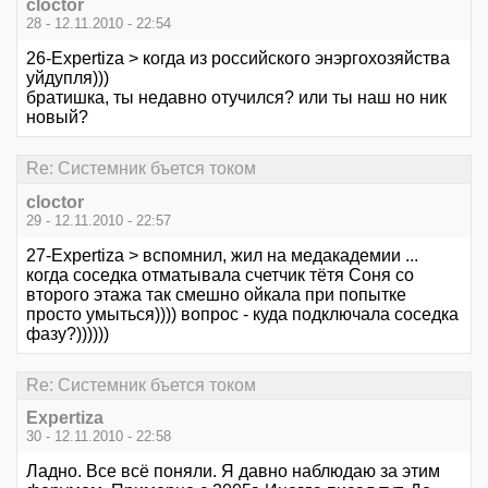
cloctor
28 - 12.11.2010 - 22:54
26-Expertiza > когда из российского энэргохозяйства
уйдупля)))
братишка, ты недавно отучился? или ты наш но ник
новый?
Re: Системник бъется током
cloctor
29 - 12.11.2010 - 22:57
27-Expertiza > вспомнил, жил на медакадемии ...
когда соседка отматывала счетчик тётя Соня со
второго этажа так смешно ойкала при попытке
просто умыться)))) вопрос - куда подключала соседка
фазу?))))))
Re: Системник бъется током
Expertiza
30 - 12.11.2010 - 22:58
Ладно. Все всё поняли. Я давно наблюдаю за этим