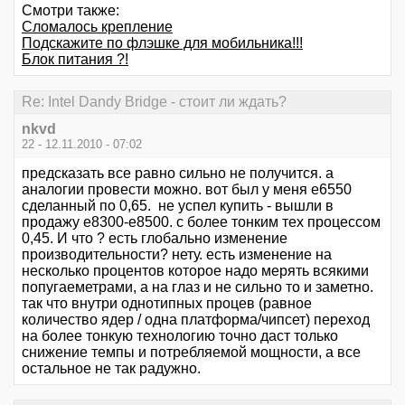
Смотри также:
Сломалось крепление
Подскажите по флэшке для мобильника!!!
Блок питания ?!
Re: Intel Dandy Bridge - стоит ли ждать?
nkvd
22 - 12.11.2010 - 07:02
предсказать все равно сильно не получится. а
аналогии провести можно. вот был у меня е6550
сделанный по 0,65. не успел купить - вышли в
продажу е8300-е8500. с более тонким тех процессом
0,45. И что ? есть глобально изменение
производительности? нету. есть изменение на
несколько процентов которое надо мерять всякими
попугаеметрами, а на глаз и не сильно то и заметно.
так что внутри однотипных процев (равное
количество ядер / одна платформа/чипсет) переход
на более тонкую технологию точно даст только
снижение темпы и потребляемой мощности, а все
остальное не так радужно.