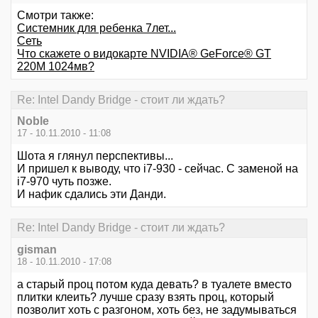
Смотри также:
Системник для ребенка 7лет...
Сеть
Что скажете о видокарте NVIDIA® GeForce® GT
220M 1024мв?
Re: Intel Dandy Bridge - стоит ли ждать?
Noble
17 - 10.11.2010 - 11:08
Шота я глянул перспективы...
И пришел к выводу, что i7-930 - сейчас. С заменой на
i7-970 чуть позже.
И нафик сдались эти Данди.
Re: Intel Dandy Bridge - стоит ли ждать?
gisman
18 - 10.11.2010 - 17:08
а старый проц потом куда девать? в туалете вместо
плитки клеить? лучше сразу взять проц, который
позволит хоть с разгоном, хоть без, не задумываться