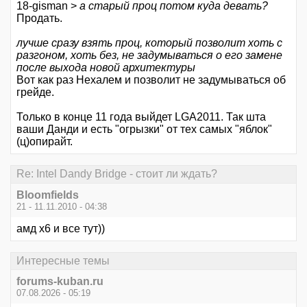
18-gisman >
а старый проц потом куда девать?
Продать.
лучше сразу взять проц, который позволит хоть с
разгоном, хоть без, не задумываться о его замене
после выхода новой архитектуры
Вот как раз Нехалем и позволит не задумываться об
грейде.
Только в конце 11 года выйдет LGA2011. Так шта
ваши Данди и есть "огрызки" от тех самых "яблок"
(ц)опирайт.
Re: Intel Dandy Bridge - стоит ли ждать?
Bloomfields
21 - 11.11.2010 - 04:38
амд х6 и все тут))
Интересные темы
forums-kuban.ru
07.08.2026 - 05:19