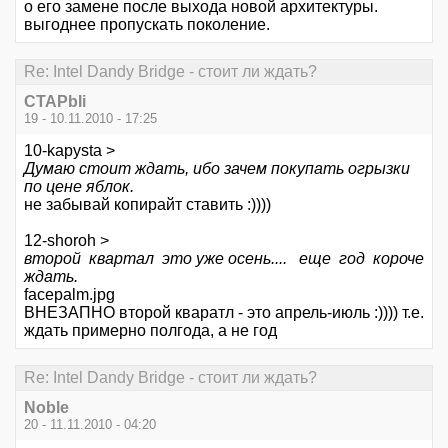
о его замене после выхода новой архитектуры.
выгоднее пропускать поколение.
Re: Intel Dandy Bridge - стоит ли ждать?
CTAPbIi
19 - 10.11.2010 - 17:25
10-kapysta >
Думаю стоит ждать, ибо зачем покупать огрызки
по цене яблок.
не забывай копирайт ставить :))))
12-shoroh >
второй квартал это уже осень.... еще год короче
ждать.
facepalm.jpg
ВНЕЗАПНО второй кваратл - это апрель-июль :)))) т.е.
ждать примерно полгода, а не год
Re: Intel Dandy Bridge - стоит ли ждать?
Noble
20 - 11.11.2010 - 04:20