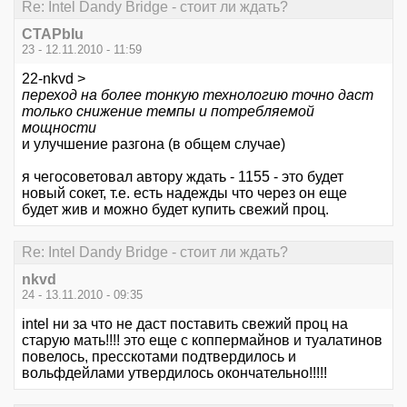
Re: Intel Dandy Bridge - стоит ли ждать?
CTAPbIu
23 - 12.11.2010 - 11:59
22-nkvd >
переход на более тонкую технологию точно даст
только снижение темпы и потребляемой
мощности
и улучшение разгона (в общем случае)
я чегосоветовал автору ждать - 1155 - это будет
новый сокет, т.е. есть надежды что через он еще
будет жив и можно будет купить свежий проц.
Re: Intel Dandy Bridge - стоит ли ждать?
nkvd
24 - 13.11.2010 - 09:35
intel ни за что не даст поставить свежий проц на
старую мать!!!! это еще с коппермайнов и туалатинов
повелось, пресскотами подтвердилось и
вольфдейлами утвердилось окончательно!!!!!