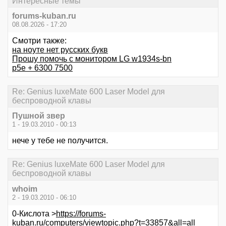
Интересные темы
forums-kuban.ru
08.08.2026 - 17:20
Смотри также:
на ноуте нет русских букв
Прошу помочь с монитором LG w1934s-bn
p5e + 6300 7500
Re: Genius luxeMate 600 Laser Model для
беспроводной клавы
Пушной звер
1 - 19.03.2010 - 00:13
нече у тебе не получится.
Re: Genius luxeMate 600 Laser Model для
беспроводной клавы
whoim
2 - 19.03.2010 - 06:10
0-Кислота >
https://forums-
kuban.ru/computers/viewtopic.php?t=33857&all=all