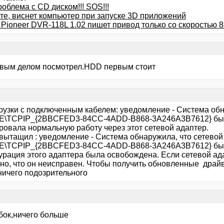
облема с CD диском!!! SOS!!!
те, виснет компьютер при запуске 3D приложений
Pioneer DVR-118L 1.02 пишет привод только со скоростью 8
рвым делом посмотрел.HDD первым стоит
грузки с подключенным кабелем: уведомление - Система обн
E\TCPIP_{2BBCFED3-84CC-4ADD-B868-3A246A3B7612} был 
ровала нормальную работу через этот сетевой адаптер.
 вытащил : уведомление - Система обнаружила, что сетевой
E\TCPIP_{2BBCFED3-84CC-4ADD-B868-3A246A3B7612} был о
урация этого адаптера была освобождена. Если сетевой ада
но, что он неисправен. Чтобы получить обновленные драйв
ничего подозрительного
бок,ничего больше