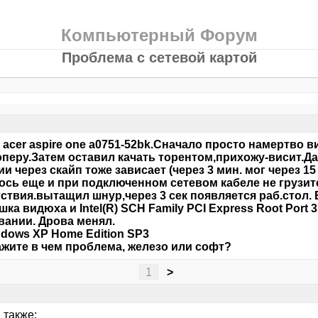
Компьютерный Форум
Проблема с сетевой картой
 acer aspire one a0751-52bk.Сначало просто намертво в
оперу.Затем оставил качать торентом,прихожу-висит.Д
и через скайп тоже зависает (через 3 мин. мог через 15
ось еще и при подключенном сетевом кабеле не грузитс
ствия.вытащил шнур,через 3 сек появляется раб.стол. 
шка видюха и Intel(R) SCH Family PCI Express Root Port 3
ании. Дрова менял.
dows XP Home Edition SP3
жите в чем проблема, железо или софт?
1
>
 также: