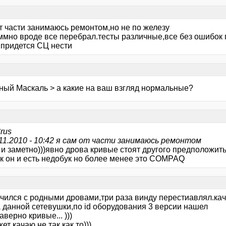
т части занимаюсь ремонтом,но не по железу
ммно вроде все перебрал.тесты различные,все без ошибок
 придется СЦ нести
ный Маскаль > а какие на ваш взгляд нормальные?
rus
.11.2010 - 10:42 я сам от части занимаюсь ремонтом
 и заметно)))явно дрова кривые стоят другого предположить
к он и есть недобук но более менее это COMPAQ
чился с родными дровами,три раза винду перестиавлял.кача
a данной сетевушки,по id оборудования 3 версии нашел
аверно кривые... )))
ет качаю не так как то)))