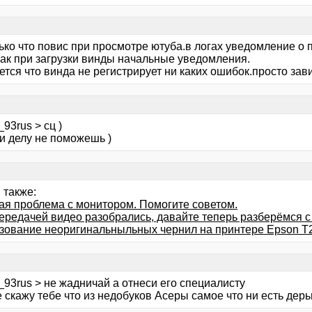
лько что повис при просмотре ютуба.в логах уведомление о
как при загрузки винды начальные уведомления.
тся что винда не регистрирует ни каких ошибок.просто зав
93rus > сц )
и делу не поможешь )
 также:
ая проблема с монитором. Помогите советом.
передачей видео разобрались, давайте теперь разберёмся с 
зование неоригинальныльных чернил на принтере Epson T
93rus > не жадничай а отнеси его специалисту
 скажу тебе что из недобуков Асеры самое что ни есть дер