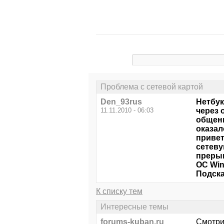
Проблема с сетевой картой
Den_93rus
Нетбук
11.11.2010 - 06:03
через 
общени
оказал
привет
сетеву
прерыв
OC Win
Подска
К списку тем
Интересные темы
forums-kuban.ru
Смотри