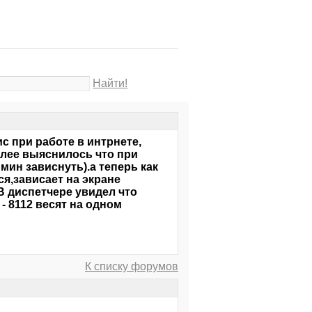
Найти!
ис при работе в интрнете,
алее выяснилось что при
 мин зависнуть).а теперь как
я,зависает на экране
В диспетчере увидел что
 - 8112 весят на одном
К списку форумов