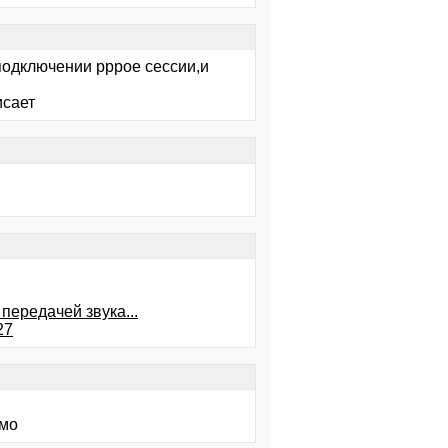
 подключении pppoe сессии,и
исает
передачей звука...
27
ьмо