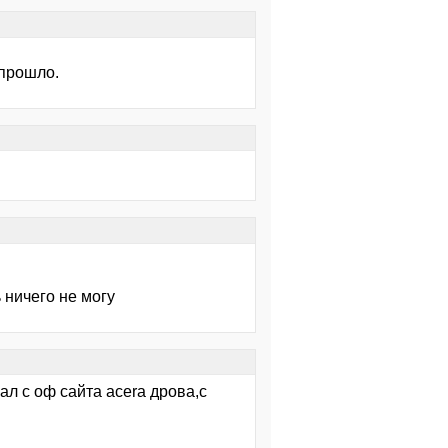
 прошло.
 ничего не могу
л с оф сайта acera дрова,с