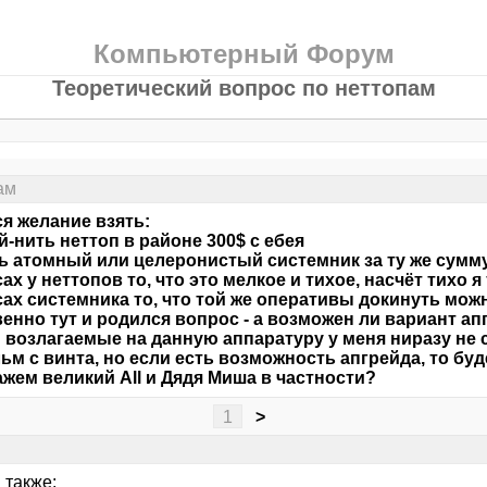
Компьютерный Форум
Теоретический вопрос по неттопам
ам
я желание взять:
ой-нить неттоп в районе 300$ с ебея
ть атомный или целеронистый системник за ту же сумму
ах у неттопов то, что это мелкое и тихое, насчёт тихо я
ах системника то, что той же оперативы докинуть мож
енно тут и родился вопрос - а возможен ли вариант ап
 возлагаемые на данную аппаратуру у меня ниразу не с
ьм с винта, но если есть возможность апгрейда, то бу
ажем великий All и Дядя Миша в частности?
1
>
 также: