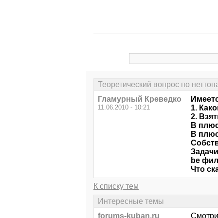
Теоретический вопрос по неттоп
Гламурный Креведко
Имеетс
11.06.2010 - 10:21
1. Как
2. Взя
В плюс
В плюс
Собств
Задачи
be фил
Что ск
К списку тем
Интересные темы
forums-kuban.ru
Смотри