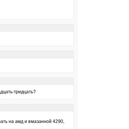
адцать-тридцать?
ирать на амд и вмазанной 4290,