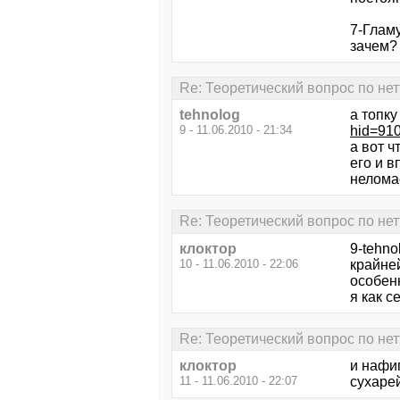
7-Глам
зачем? 
Re: Теоретический вопрос по не
tehnolog
a топку
9 - 11.06.2010 - 21:34
hid=91
а вот ч
его и в
неломае
Re: Теоретический вопрос по не
клоктор
9-tehno
10 - 11.06.2010 - 22:06
крайней
особен
я как с
Re: Теоретический вопрос по не
клоктор
и нафиг
11 - 11.06.2010 - 22:07
сухарей