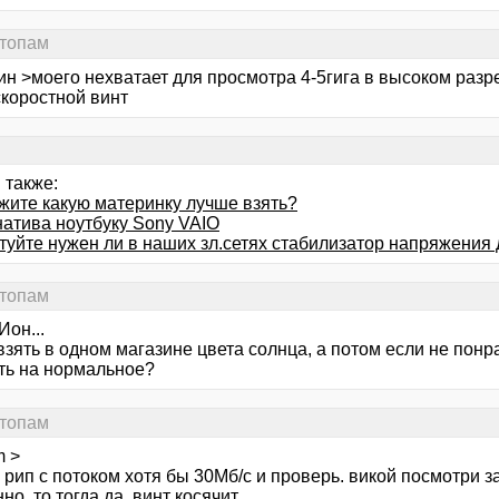
ттопам
ин >моего нехватает для просмотра 4-5гига в высоком раз
скоростной винт
 также:
жите какую материнку лучше взять?
натива ноутбуку Sony VAIO
туйте нужен ли в наших зл.сетях стабилизатор напряжения
ттопам
Ион...
зять в одном магазине цвета солнца, а потом если не понр
ть на нормальное?
ттопам
m >
 рип с потоком хотя бы 30Мб/с и проверь. викой посмотри за
но, то тогда да, винт косячит