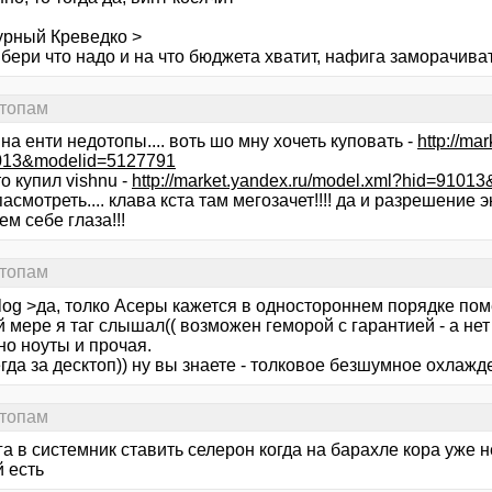
урный Креведко >
бери что надо и на что бюджета хватит, нафига заморачиват
ттопам
 на енти недотопы.... воть шо мну хочеть куповать -
http://ma
013&modelid=5127791
то купил vishnu -
http://market.yandex.ru/model.xml?hid=910
пасмотреть.... клава кста там мегозачет!!!! да и разрешение э
м себе глаза!!!
ттопам
log >да, толко Асеры кажется в одностороннем порядке пом
 мере я таг слышал(( возможен геморой с гарантией - а не
но ноуты и прочая.
егда за десктоп)) ну вы знаете - толковое безшумное охлажден
ттопам
а в системник ставить селерон когда на барахле кора уже н
 есть