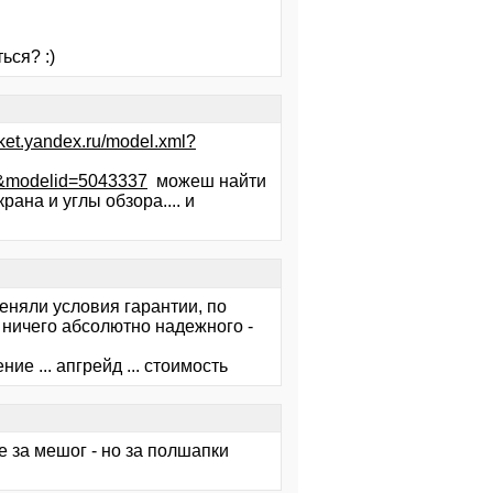
ься? :)
rket.yandex.ru/model.xml?
13&modelid=5043337
можеш найти
крана и углы обзора.... и
еняли условия гарантии, по
т ничего абсолютно надежного -
ие ... апгрейд ... стоимость
е за мешог - но за полшапки