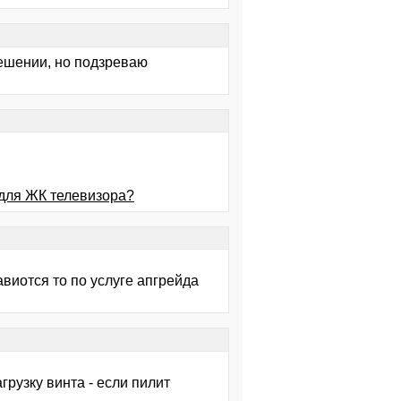
решении, но подзреваю
 для ЖК телевизора?
авиотся то по услуге апгрейда
грузку винта - если пилит