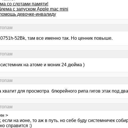
ма со слотами памяти!
блема с запуском Apple mac mini
помощь девочке-инвалиду
ттопам
A0751h-52Bk, там все именно так. Но ценник повыше.
ттопам
системник на атоме и моник 24 дюйма )
ттопам
а хватит для просмотра блюрейного рипа гигов этак под дв
ттопам
ин >
, если на ионе, то аж в путь. но себе буду системничек соб
но справится :)