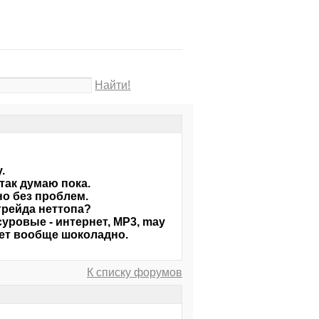
Найти!
.
 так думаю пока.
но без проблем.
грейда неттопа?
уровые - интернет, MP3, may
дет вообще шоколадно.
К списку форумов