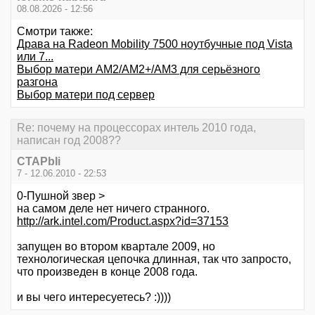
08.08.2026 - 12:56
Смотри также:
Драва на Radeon Mobility 7500 ноутбучные под Vista
или 7...
Выбор матери АМ2/АМ2+/АМ3 для серьёзного
разгона
Выбор матери под сервер
Re: почему на процессорах интель 2010 года,
написан год 2008??
CTAPbIi
7 - 12.06.2010 - 22:53
0-Пушной звер >
на самом деле нет ничего странного.
http://ark.intel.com/Product.aspx?id=37153
запущен во втором квартале 2009, но
технологическая цепочка длинная, так что запросто,
что произведен в конце 2008 года.
и вы чего интересуетесь? :))))