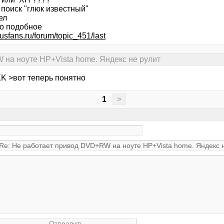
 поиск "глюк известный"
ел
то подобное
susfans.ru/forum/topic_451/last
на ноуте HP+Vista home. Яндекс не рулит
K >вот теперь понятно
1
>