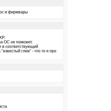
иос и фирмвары
ХР.
на ОС не поможет.
бе в соответствующий
"известый глюк" - что то я про
иста