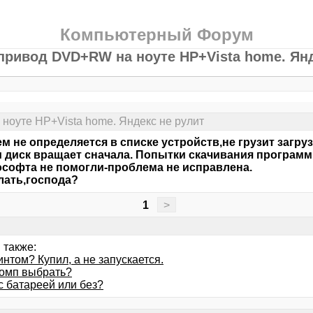
Компьютерный Форум
 привод DVD+RW на ноуте HP+Vista home. Янд
ноуте HP+Vista home. Яндекс не рулит
м не определяется в списке устройств,не грузит загру
и диск вращает сначала. Попытки скачивания програм
софта не помогли-проблема не исправлена.
лать,господа?
1
>
 также:
интом? Купил, а не запускается.
комп выбрать?
с батареей или без?