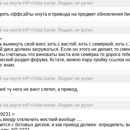
на ноуте HP+Vista home. Яндекс не рулит
реть оффсайты ноута и привода на предмет обновления б
на ноуте HP+Vista home. Яндекс не рулит
>
выкинуть свой винт, хоть с вистой, хоть с семёркой, хоть с 
 диск должен загружаться. Если он этого не делает, то сме
 ты считаешь что виноваты виста или семёрка то дорога те
еский раздел форума. Кстати, можно пару-тройку ссылок на 
е знаю.
на ноуте HP+Vista home. Яндекс не рулит
rd >у него не винт слетел, а привод.
на ноуте HP+Vista home. Яндекс не рулит
a9231 >
 ввиду отключить жесткий вообще ....
зится с ботовых дисков, и как привод должен определить: в
 или ХП ????