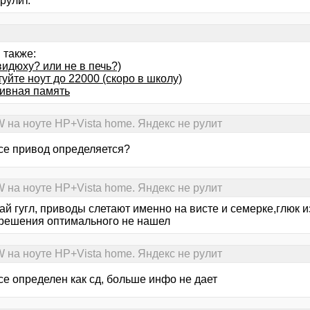
рулит.
 также:
видюху? или не в печь?)
уйте ноут до 22000 (скоро в школу)
ивная память
на ноуте HP+Vista home. Яндекс не рулит
осе привод определяется?
на ноуте HP+Vista home. Яндекс не рулит
ай гугл, приводы слетают именно на висте и семерке,глюк и
 решения оптимального не нашел
на ноуте HP+Vista home. Яндекс не рулит
се определен как сд, больше инфо не дает