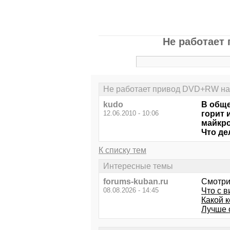
Не работает
Не работает привод DVD+RW на 
kudo
В обще
12.06.2010 - 10:06
горит 
майкро
Что де
К списку тем
Интересные темы
forums-kuban.ru
Смотри
08.08.2026 - 14:45
Что с в
Какой 
Лучше 