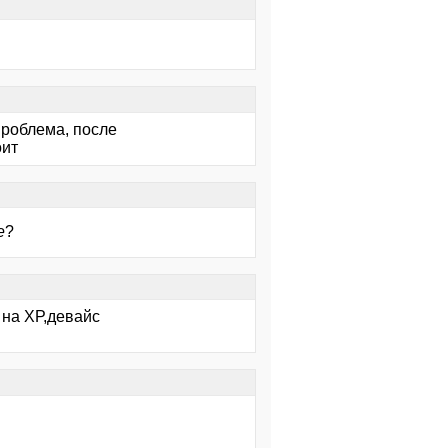
проблема, после
оит
е
?
 на ХР,девайс