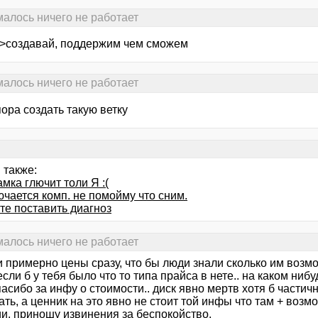
малось ничего не работает
 >создавай, поддержим чем сможем
малось ничего не работает
ора создать такую ветку
 также:
мка глючит толи Я :(
чается комп. не помойму что сним.
те поставить диагноз
малось ничего не работает
 и примерно цены сразу, что бы люди знали сколько им возм
сли б у тебя было что то типа прайса в нете.. на каком нибу
асибо за инфу о стоимости.. диск явно мертв хотя б частич
ть, а ценник на это явно не стоит той инфы что там + воз
ии, приношу извинения за беспокойство.