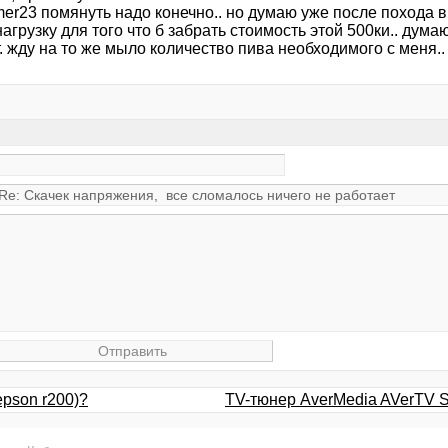
er23 помянуть надо конечно.. но думаю уже после похода в
нагрузку для того что б забрать стоимость этой 500ки.. ду
. жду на то же мыло количество пива необходимого с меня.. 
epson r200)?
TV-тюнер AverMedia AVerTV S