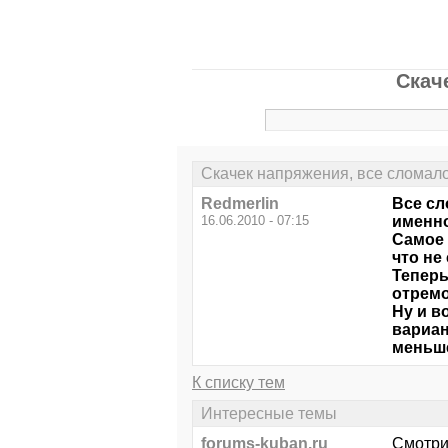
Скач
Скачек напряжения, все сломало
Redmerlin
Все сл
16.06.2010 - 07:15
именно
Самое 
что не
Теперь
отремо
Ну и в
вариан
меньше
К списку тем
Интересные темы
forums-kuban.ru
Смотри