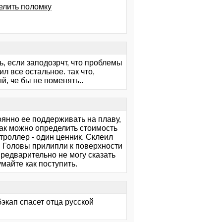
елить поломку
ь, если заподозрчт, что проблемы
л все остальное. так что,
й, че бы не поменять..
оянно ее поддерживать на плаву,
 как можно определить стоимость
троллер - один ценник. Склеил
. Головы прилипли к поверхности
 предварительно не могу сказать
умайте как поступить.
 бэкап спасет отца русской