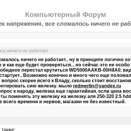
Компьютерный Форум
ек напряжения, все сломалось ничего не раб
сь ничего не работает
омалось ничего не работает.. ну в принципе логично хот
 и как еще будет проверяться... но сейчас это не особо
обидное перестал крутиться WD5000AAKB-00H8A0, вид
 стартует.. Возможно конечно и много чего еще поломал
 вопрос скорее всего к Владу, сколько стоит восстано
нтировать сию железку. мыло
redmerlin@yandex.ru
опрос к народу, железка еще гарантийная, если цена во
ты поменять эту железку на железку аля 250-320 2.5 hd
 всего времени и нервов, магазин не без известный.
 также: