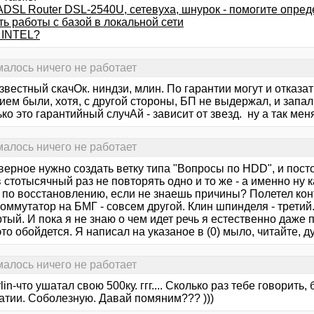
ADSL Router DSL-2540U, сетевуха, шнурок - помогите опред
ь работы с базой в локальной сети
 INTEL?
малось ничего не работает
вестный скачОк. ниндзи, млин. По гарантии могут и отказат
ием были, хотя, с другой стороны, БП не выдержал, и запали
ко это гарантийный случАй - зависит от звезд. ну а так меня
малось ничего не работает
верное нужно создать ветку типа "Вопросы по HDD", и пост
 стотысячный раз не повторять одно и то же - а именно ну
 по восстановлению, если не знаешь причины? Полетел кон
оммутатор на БМГ - совсем другой. Клин шпинделя - третий
ртый. И пока я не знаю о чем идет речь я естественно даже
это обойдется. Я написал на указаное в (0) мыло, читайте, д
малось ничего не работает
in-что ушатал свою 500ку. ггг.... Сколько раз тебе говорить,
атии. Соболезную. Давай помяним??? )))