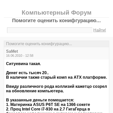
Компьютерный Форум
Помогите оценить конифгурацию...
Найти!
Помогите оценить конифгурацию...
SaMet
16.06.2010 - 12:58
Ситуевина такая.
Денег есть тысяч 20..
В наличии также старый комп на ATX платформе.
Ввиду различного рода коллизий кажетцо созрел
на обновление компьютера.
В указанные деньги помещается:
1. Материнка ASUS P6T SE на 1366 сокете
2. Проц Intel Core i7-930 на 2.7 ГигаГерца в