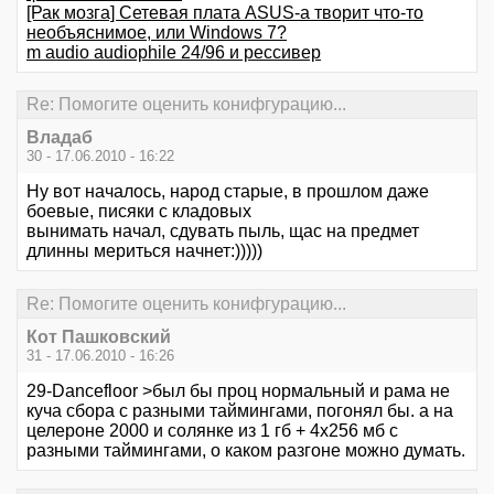
[Рак мозга] Сетевая плата ASUS-а творит что-то
необъяснимое, или Windows 7?
m audio audiophile 24/96 и рессивер
Re: Помогите оценить конифгурацию...
Владаб
30 - 17.06.2010 - 16:22
Ну вот началось, народ старые, в прошлом даже
боевые, писяки с кладовых
вынимать начал, сдувать пыль, щас на предмет
длинны мериться начнет:)))))
Re: Помогите оценить конифгурацию...
Кот Пашковский
31 - 17.06.2010 - 16:26
29-Dancefloor >был бы проц нормальный и рама не
куча сбора с разными таймингами, погонял бы. а на
целероне 2000 и солянке из 1 гб + 4х256 мб с
разными таймингами, о каком разгоне можно думать.