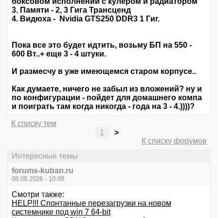
боксовом исполнении с кулером и радиатором
3. Памяти - 2, 3 Гига Трансценд
4. Видюха - Nvidia GTS250 DDR3 1 Гиг.
Пока все это будет идтить, возьму БП на 550 -
600 Вт..+ еще 3 - 4 штуки.
И размесчу в уже имеющемся старом корпусе..
Как думаете, ничего не забыл из вложений? ну и
по конфигурации - пойдет для домашнего компа
и поиграть там когда никогда - года на 3 - 4.))))?
К списку тем
1
>
К списку форумов
Интересные темы
forums-kuban.ru
08.08.2026 - 10:08
Смотри также:
HELP!!! Спонтанные перезагрузки на новом
системнике под win 7 64-bit