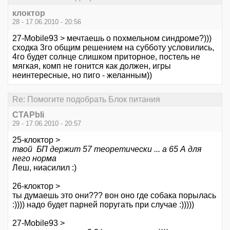
клоктор
28 - 17.06.2010 - 20:56
27-Mobile93 > мечтаешь о похмельном синдроме?)))
сходка 3го общим решением на субботу условились,
4го будет солнце слишком приторное, постель не
мягкая, комп не гонится как должен, игры
неинтересные, но пиго - желанным))
Re: Помогите подобрать Блок питания
CTAPbIi
29 - 17.06.2010 - 20:57
25-клоктор >
твой БП держит 57 теоретически ... а 65 А для
него норма
Леш, ниасилил :)
26-клоктор >
ты думаешь это они??? вон оно где собака порылась
:)))) надо будет парней поругать при случае :)))))
27-Mobile93 >