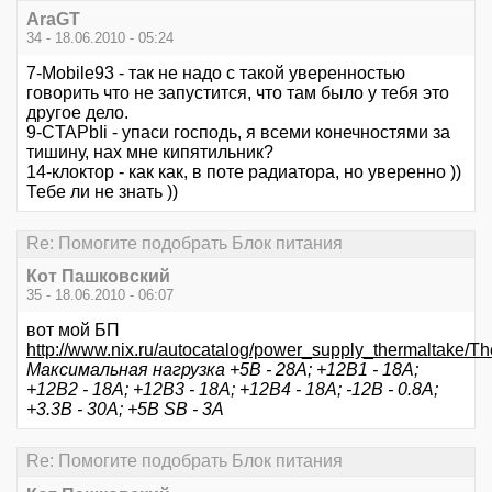
AraGT
34 - 18.06.2010 - 05:24
7-Mobile93 - так не надо с такой уверенностью
говорить что не запустится, что там было у тебя это
другое дело.
9-CTAPbIi - упаси господь, я всеми конечностями за
тишину, нах мне кипятильник?
14-клоктор - как как, в поте радиатора, но уверенно ))
Тебе ли не знать ))
Re: Помогите подобрать Блок питания
Кот Пашковский
35 - 18.06.2010 - 06:07
вот мой БП
http://www.nix.ru/autocatalog/power_supply_thermalt
Максимальная нагрузка +5В - 28А; +12В1 - 18А;
+12В2 - 18А; +12В3 - 18А; +12В4 - 18А; -12В - 0.8А;
+3.3B - 30А; +5В SB - 3А
Re: Помогите подобрать Блок питания