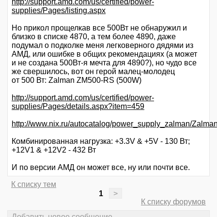
http://support.amd.com/us/certified/power-
supplies/Pages/listing.aspx
Но прикол прощелкав все 500Вт не обнаружил и
близко в списке 4870, а тем более 4890, даже
подумал о подколке меня легковерного дядями из
АМД, или ошибке в общих рекомендациях (а может
и не создана 500Вт-я мечта для 4890?), но чудо все
же свершилось, вот он герой малец-молодец
от 500 Вт: Zalman ZM500-RS (500W)
http://support.amd.com/us/certified/power-
supplies/Pages/details.aspx?item=459
http://www.nix.ru/autocatalog/power_supply_zalman/Za
Комбинированная нагрузка: +3.3V & +5V - 130 Вт;
+12V1 & +12V2 - 432 Вт
И по версии АМД он может все, ну или почти все.
К списку тем
1
>
К списку форумов
Добавить новое сообщение