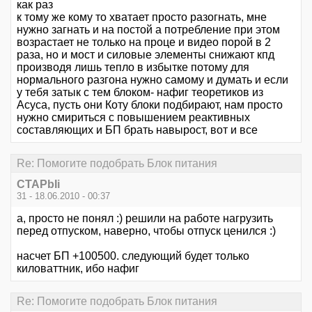
как раз
к тому же кому то хватает просто разогнать, мне
нужно загнать и на постой а потребление при этом
возрастает не только на проце и видео порой в 2
раза, но и мост и силовые элементы снижают кпд
производя лишь тепло в избытке потому для
нормального разгона нужно самому и думать и если
у тебя затык с тем блоком- нафиг теоретиков из
Асуса, пусть они Коту блоки подбирают, нам просто
нужно смириться с повышением реактивных
составляющих и БП брать навырост, вот и все
Re: Помогите подобрать Блок питания
CTAPbIi
31 - 18.06.2010 - 00:37
а, просто не понял :) решили на работе нагрузить
перед отпуском, наверно, чтобы отпуск ценился :)
насчет БП +100500. следующий будет только
киловаттник, ибо нафиг
Re: Помогите подобрать Блок питания