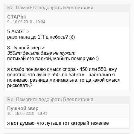
Re: Помогите подобрать Блок питания
CTAPbIi
9 - 16.06.2010 - 19:34
5-AraGT >
разогнана до 1ГГц небось? :)))
8-Пушной звер >
350вт дельта даже не жужит
потыкай его палкой, мабыть помер уже :)
я слабо понимаю смысл спора - 450 или 550. ежу
понятно, что лучше 550. по бабкам - насколько я
понимаю, разница минимальна, тогда какой смысл
рисковать?
Re: Помогите подобрать Блок питания
Пушной звер
10 - 16.06.2010 - 19:41
я вот думаю, что лутьше тот каторый тежелее