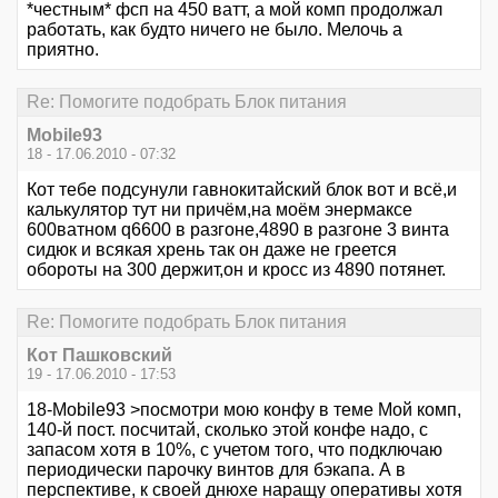
*честным* фсп на 450 ватт, а мой комп продолжал
работать, как будто ничего не было. Мелочь а
приятно.
Re: Помогите подобрать Блок питания
Mobile93
18 - 17.06.2010 - 07:32
Кот тебе подсунули гавнокитайский блок вот и всё,и
калькулятор тут ни причём,на моём энермаксе
600ватном q6600 в разгоне,4890 в разгоне 3 винта
сидюк и всякая хрень так он даже не греется
обороты на 300 держит,он и кросс из 4890 потянет.
Re: Помогите подобрать Блок питания
Кот Пашковский
19 - 17.06.2010 - 17:53
18-Mobile93 >посмотри мою конфу в теме Мой комп,
140-й пост. посчитай, сколько этой конфе надо, с
запасом хотя в 10%, с учетом того, что подключаю
периодически парочку винтов для бэкапа. А в
перспективе, к своей днюхе наращу оперативы хотя