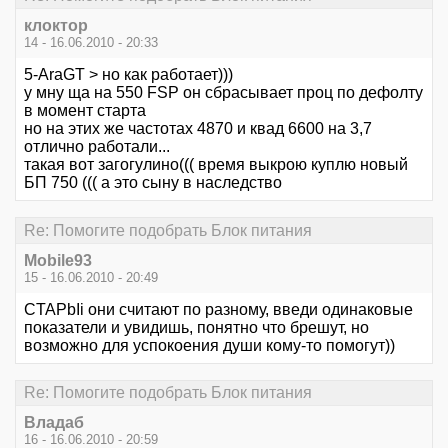
клоктор
14 - 16.06.2010 - 20:33
5-AraGT > но как работает)))
у мну ща на 550 FSP он сбрасывает проц по дефолту
в момент старта
но на этих же частотах 4870 и квад 6600 на 3,7
отлично работали...
такая вот загогулино((( время выкрою куплю новый
БП 750 ((( а это сыну в наследство
Re: Помогите подобрать Блок питания
Mobile93
15 - 16.06.2010 - 20:49
CTAPbIi они считают по разному, введи одинаковые
показатели и увидишь, понятно что брешут, но
возможно для успокоения души кому-то помогут))
Re: Помогите подобрать Блок питания
Владаб
16 - 16.06.2010 - 20:59