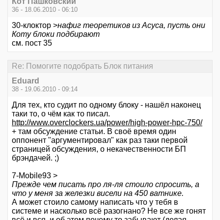
Кот Пашковский
36 - 18.06.2010 - 06:10
30-клоктор >
нафиг теоретиков из Асуса, пусть они
Коту блоки подбирают
см. пост 35
Re: Помогите подобрать Блок питания
Eduard
38 - 19.06.2010 - 09:14
Для тех, кто судит по одному блоку - нашёл наконец
таки то, о чём как то писал.
http://www.overclockers.ua/power/high-power-hpc-750/
+ там обсуждение статьи. В своё время один
оппонент "аргументировал" как раз таки первой
страницей обсуждения, о некачественности БП
брэндачей. ;)
7-Mobile93 >
Прежде чем писать про ля-ля стоило спросить, а
что у меня за железки висели на 450 ватнике.
А может стоило самому написать что у тебя в
системе и насколько всё разогнано? Не все же гонят
всё и вся, и об этом почему то забывают (делая