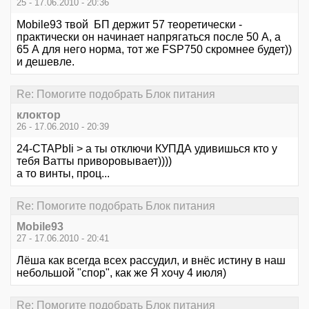
25 - 17.06.2010 - 20:36
Mobile93 твой БП держит 57 теоретически -
практически он начинает напрягаться после 50 А, а
65 А для него норма, тот же FSP750 скромнее будет))
и дешевле.
Re: Помогите подобрать Блок питания
клоктор
26 - 17.06.2010 - 20:39
24-CTAPbIi > а ты отключи КУПДА удивишься кто у
тебя Ватты приворовывает))))
а то винты, проц...
Re: Помогите подобрать Блок питания
Mobile93
27 - 17.06.2010 - 20:41
Лёша как всегда всех рассудил, и внёс истину в наш
небольшой "спор", как же Я хочу 4 июля)
Re: Помогите подобрать Блок питания