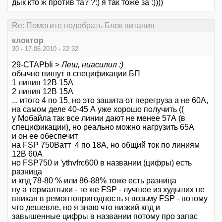
дык кто ж против та? ?:) я так тоже за :))))
Re: Помогите подобрать Блок питания
клоктор
30 - 17.06.2010 - 22:32
29-CTAPbIi >
Леш, ниасилил :)
обычно пишут в спецификации БП
1 линия 12В 15А
2 линия 12В 15А
... итого 4 по 15, но это зашита от перегруза а не 60А,
на самом деле 40-45 А уже хорошо получить ((
у Мобайла так все линии дают не менее 57А (в
спецификации), но реально можно нагрузить 65А
и он ее обеспечит
на FSP 750Ватт 4 по 18А, но общий ток по линиям
12В 60А
но FSP750 и 'ythvfrc600 в названии (цифры) есть
разница
и кпд 78-80 % или 86-88% тоже есть разница
ну а термалтыки - те же FSP - лучшее из худьших не
вникая в ремонтопригодность я возьму FSP - потому
что дешевле, но я знаю что низкий кпд и
завышенные цифры в названии потому про запас