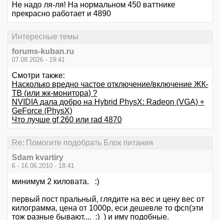
Не надо ля-ля! На нормальном 450 ваттнике
прекрасно работает и 4890
Интересные темы
forums-kuban.ru
07.08.2026 - 19:41
Смотри также:
Насколько вредно частое отключение/включение ЖК-
ТВ (или жк-монитора) ?
NVIDIA дала добро на Hybrid PhysX: Radeon (VGA) +
GeForce (PhysX)
Что лучше gf 260 или rad 4870
Re: Помогите подобрать Блок питания
Sdam kvartiry
6 - 16.06.2010 - 18:41
минимум 2 киловата. :)
первый пост пральный, глядите на вес и цену вес от
килограмма, цена от 1000р, еси дешевле то фсп(эти
тож разные бывают.... :) ) и иму подобные.