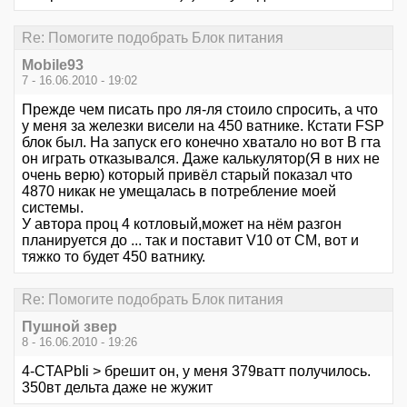
Re: Помогите подобрать Блок питания
Mobile93
7 - 16.06.2010 - 19:02
Прежде чем писать про ля-ля стоило спросить, а что
у меня за железки висели на 450 ватнике. Кстати FSP
блок был. На запуск его конечно хватало но вот В гта
он играть отказывался. Даже калькулятор(Я в них не
очень верю) который привёл старый показал что
4870 никак не умещалась в потребление моей
системы.
У автора проц 4 котловый,может на нём разгон
планируется до ... так и поставит V10 от СМ, вот и
тяжко то будет 450 ватнику.
Re: Помогите подобрать Блок питания
Пушной звер
8 - 16.06.2010 - 19:26
4-CTAPbIi > брешит он, у меня 379ватт получилось.
350вт дельта даже не жужит