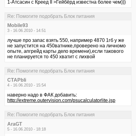
1-Атсасин с Креед II >Гейбёрд известна более чем)))
Re: Помогите подобрать Блок питания
Mobile93
3 - 16.06.2010 - 14:51
лучше про запас взять 550, например 4870 1гб у же
не запустится на 450ватнике,проверено на личномо
опыте, апгрейд карты дело времени),если такового
не планируется то 450 хватит с лихвой
Re: Помогите подобрать Блок питания
CTAPbIi
4 - 16.06.2010 - 15:54
наверно надо в ФАК добавить:
http://extreme.outervision.com/psucalculatorlite.jsp
Re: Помогите подобрать Блок питания
AraGT
5 - 16.06.2010 - 18:18