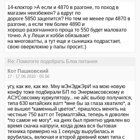
14-клоктор >А если и 4870 в разгоне, то поход в
магазин неизбежен? а вдруг по
дороге 5850 зацепится? Но тем не менее при 4870 в
разгоне, а если тем более 4890 и
хорошо разогнанного проца то 550 будет маловато
точно. А у Леши и хобби обязывает
на многоватты, а тут еще и сынишка подрастает,
свою оверклокню у папы просит.:)
Re: Помогите подобрать Блок питания
Кот Пашковский
17 - 17.06.2010 - 05:56
угу, как же, как же. Мну мЭнЭджЭрИ на мою новую
конфу тоже подбирали БП по Энермаксовскому и
АСУСовсокму куркулятору... не айс выбор получился,
типа 630 китайских ватт *мне бы за глаза хватило*, а
не вышел *каменный цветок*, пришлось менять на
честные 750 ватт от Термалтэйка, теперь я доволен
*по самое не могу*. на днях был приятно удивлен во
время скачка напруги, когда дома вся бытовая
техника примерно на 1 секунду вырубилась и
врубилась, включая и второй древний комп типа с