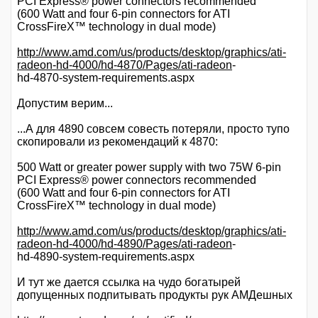
PCI Express® power connectors recommended
(600 Watt and four 6-pin connectors for ATI
CrossFireX™ technology in dual mode)
http://www.amd.com/us/products/desktop/graphics/ati-
radeon-hd-4000/hd-4870/Pages/ati-radeon
-
hd-4870-system-requirements.aspx
Допустим верим...
...А для 4890 совсем совесть потеряли, просто тупо
скопировали из рекомендаций к 4870:
500 Watt or greater power supply with two 75W 6-pin
PCI Express® power connectors recommended
(600 Watt and four 6-pin connectors for ATI
CrossFireX™ technology in dual mode)
http://www.amd.com/us/products/desktop/graphics/ati-
radeon-hd-4000/hd-4890/Pages/ati-radeon
-
hd-4890-system-requirements.aspx
И тут же дается ссылка на чудо богатырей
допущенных подпитывать продукты рук АМДешных