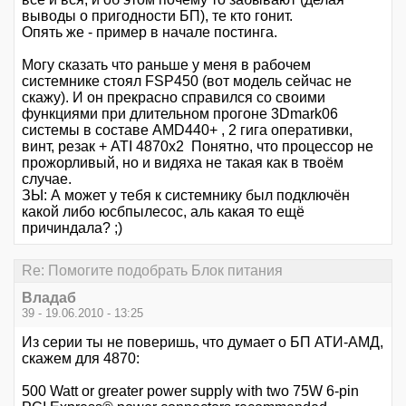
выводы о пригодности БП), те кто гонит.
Опять же - пример в начале постинга.
Могу сказать что раньше у меня в рабочем
системнике стоял FSP450 (вот модель сейчас не
скажу). И он прекрасно справился со своими
функциями при длительном прогоне 3Dmark06
системы в составе AMD440+ , 2 гига оперативки,
винт, резак + ATI 4870x2 Понятно, что процессор не
прожорливый, но и видяха не такая как в твоём
случае.
ЗЫ: А может у тебя к системнику был подключён
какой либо юсбпылесос, аль какая то ещё
причиндала? ;)
Re: Помогите подобрать Блок питания
Владаб
39 - 19.06.2010 - 13:25
Из серии ты не поверишь, что думает о БП АТИ-АМД,
скажем для 4870:
500 Watt or greater power supply with two 75W 6-pin