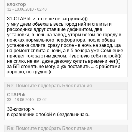
клоктор
32 - 18.06.2010 - 02:48
31-CTAPbIi > это еще не загрузили)))
у мну днем обьехать весь город найти сплиты и
расходники вдруг ставшие дефицитом, две
установки, в ночь на завод, уторм бегом по городу в
поисках нормального перфоратора, после обеда
установка сплита, сразу после - в ночь на завод, ща
на ремонт сплита с ночи, а в 5 вечера уже Сомнение
приедет тож за этим делом. Чувствую себя негрой(((
не сплю, не ем, даже девочку купить времени нет(((
за БП сгонять не могу, а уж поставить ... с работами
хорошо, но трудно ((
Re: Помогите подобрать Блок питания
CTAPbIi
33 - 18.06.2010 - 03:02
32-клоктор >
в сравнении с тобой я бездельничаю...
Re: Помогите подобрать Блок питания