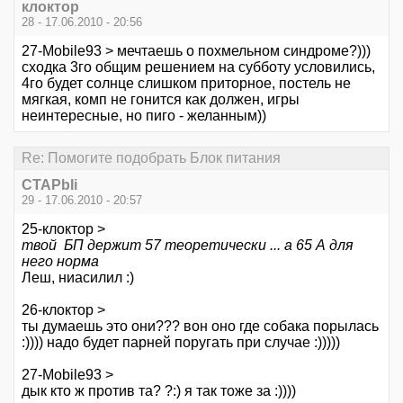
клоктор
28 - 17.06.2010 - 20:56
27-Mobile93 > мечтаешь о похмельном синдроме?)))
сходка 3го общим решением на субботу условились,
4го будет солнце слишком приторное, постель не
мягкая, комп не гонится как должен, игры
неинтересные, но пиго - желанным))
Re: Помогите подобрать Блок питания
CTAPbIi
29 - 17.06.2010 - 20:57
25-клоктор >
твой БП держит 57 теоретически ... а 65 А для
него норма
Леш, ниасилил :)
26-клоктор >
ты думаешь это они??? вон оно где собака порылась
:)))) надо будет парней поругать при случае :)))))
27-Mobile93 >
дык кто ж против та? ?:) я так тоже за :))))