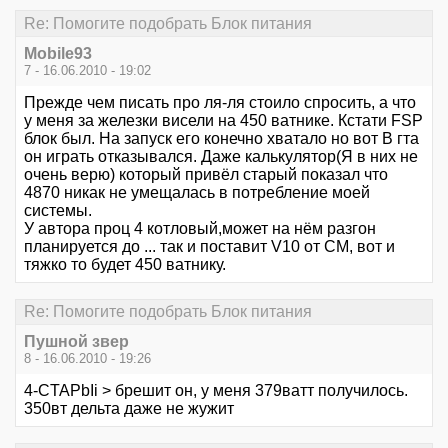
Re: Помогите подобрать Блок питания
Mobile93
7 - 16.06.2010 - 19:02
Прежде чем писать про ля-ля стоило спросить, а что
у меня за железки висели на 450 ватнике. Кстати FSP
блок был. На запуск его конечно хватало но вот В гта
он играть отказывался. Даже калькулятор(Я в них не
очень верю) который привёл старый показал что
4870 никак не умещалась в потребление моей
системы.
У автора проц 4 котловый,может на нём разгон
планируется до ... так и поставит V10 от СМ, вот и
тяжко то будет 450 ватнику.
Re: Помогите подобрать Блок питания
Пушной звер
8 - 16.06.2010 - 19:26
4-CTAPbIi > брешит он, у меня 379ватт получилось.
350вт дельта даже не жужит