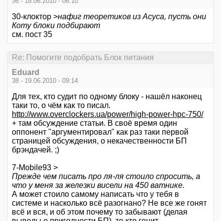
36 - 18.06.2010 - 06:10
30-клоктор >
нафиг теоретиков из Асуса, пусть они
Коту блоки подбирают
см. пост 35
Re: Помогите подобрать Блок питания
Eduard
38 - 19.06.2010 - 09:14
Для тех, кто судит по одному блоку - нашёл наконец
таки то, о чём как то писал.
http://www.overclockers.ua/power/high-power-hpc-750/
+ там обсуждение статьи. В своё время один
оппонент "аргументировал" как раз таки первой
страницей обсуждения, о некачественности БП
брэндачей. ;)
7-Mobile93 >
Прежде чем писать про ля-ля стоило спросить, а
что у меня за железки висели на 450 ватнике.
А может стоило самому написать что у тебя в
системе и насколько всё разогнано? Не все же гонят
всё и вся, и об этом почему то забывают (делая
выводы о пригодности БП), те кто гонит.