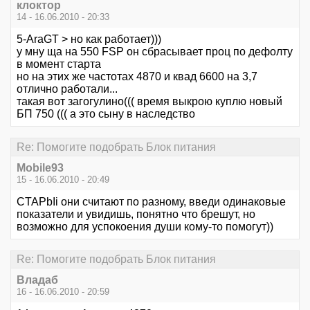
клоктор
14 - 16.06.2010 - 20:33
5-AraGT > но как работает)))
у мну ща на 550 FSP он сбрасывает проц по дефолту
в момент старта
но на этих же частотах 4870 и квад 6600 на 3,7
отлично работали...
такая вот загогулино((( время выкрою куплю новый
БП 750 ((( а это сыну в наследство
Re: Помогите подобрать Блок питания
Mobile93
15 - 16.06.2010 - 20:49
CTAPbIi они считают по разному, введи одинаковые
показатели и увидишь, понятно что брешут, но
возможно для успокоения души кому-то помогут))
Re: Помогите подобрать Блок питания
Владаб
16 - 16.06.2010 - 20:59