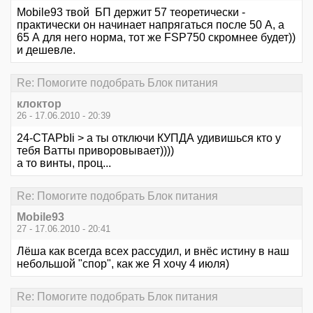
Mobile93 твой БП держит 57 теоретически -
практически он начинает напрягаться после 50 А, а
65 А для него норма, тот же FSP750 скромнее будет))
и дешевле.
Re: Помогите подобрать Блок питания
клоктор
26 - 17.06.2010 - 20:39
24-CTAPbIi > а ты отключи КУПДА удивишься кто у
тебя Ватты приворовывает))))
а то винты, проц...
Re: Помогите подобрать Блок питания
Mobile93
27 - 17.06.2010 - 20:41
Лёша как всегда всех рассудил, и внёс истину в наш
небольшой "спор", как же Я хочу 4 июля)
Re: Помогите подобрать Блок питания