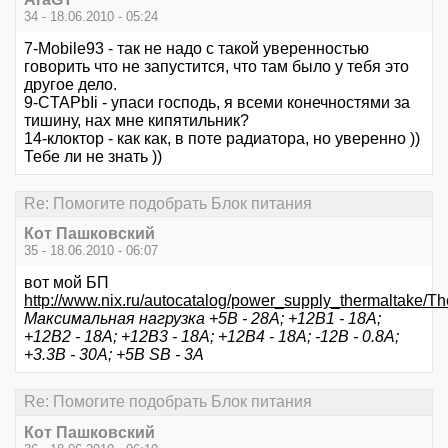
34 - 18.06.2010 - 05:24
7-Mobile93 - так не надо с такой уверенностью
говорить что не запустится, что там было у тебя это
другое дело.
9-CTAPbIi - упаси господь, я всеми конечностями за
тишину, нах мне кипятильник?
14-клоктор - как как, в поте радиатора, но уверенно ))
Тебе ли не знать ))
Re: Помогите подобрать Блок питания
Кот Пашковский
35 - 18.06.2010 - 06:07
вот мой БП
http://www.nix.ru/autocatalog/power_supply_thermalt
Максимальная нагрузка +5В - 28А; +12В1 - 18А;
+12В2 - 18А; +12В3 - 18А; +12В4 - 18А; -12В - 0.8А;
+3.3B - 30А; +5В SB - 3А
Re: Помогите подобрать Блок питания
Кот Пашковский