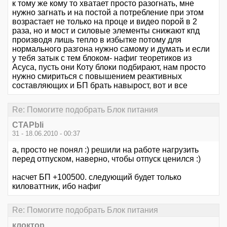
к тому же кому то хватает просто разогнать, мне
нужно загнать и на постой а потребление при этом
возрастает не только на проце и видео порой в 2
раза, но и мост и силовые элементы снижают кпд
производя лишь тепло в избытке потому для
нормального разгона нужно самому и думать и если
у тебя затык с тем блоком- нафиг теоретиков из
Асуса, пусть они Коту блоки подбирают, нам просто
нужно смириться с повышением реактивных
составляющих и БП брать навырост, вот и все
Re: Помогите подобрать Блок питания
CTAPbIi
31 - 18.06.2010 - 00:37
а, просто не понял :) решили на работе нагрузить
перед отпуском, наверно, чтобы отпуск ценился :)
насчет БП +100500. следующий будет только
киловаттник, ибо нафиг
Re: Помогите подобрать Блок питания
клоктор