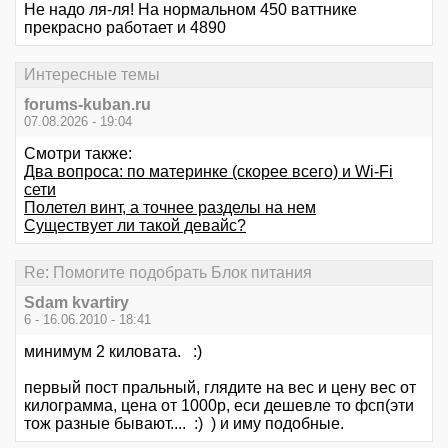
Не надо ля-ля! На нормальном 450 ваттнике
прекрасно работает и 4890
Интересные темы
forums-kuban.ru
07.08.2026 - 19:04
Смотри также:
Два вопроса: по материнке (скорее всего) и Wi-Fi
сети
Полетел винт, а точнее разделы на нем
Существует ли такой девайс?
Re: Помогите подобрать Блок питания
Sdam kvartiry
6 - 16.06.2010 - 18:41
минимум 2 киловата. :)
первый пост пральный, глядите на вес и цену вес от
килограмма, цена от 1000р, еси дешевле то фсп(эти
тож разные бывают.... :) ) и иму подобные.