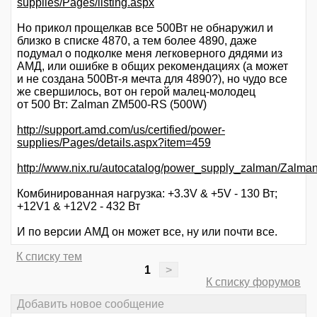
supplies/Pages/listing.aspx
Но прикол прощелкав все 500Вт не обнаружил и
близко в списке 4870, а тем более 4890, даже
подумал о подколке меня легковерного дядями из
АМД, или ошибке в общих рекомендациях (а может
и не создана 500Вт-я мечта для 4890?), но чудо все
же свершилось, вот он герой малец-молодец
от 500 Вт: Zalman ZM500-RS (500W)
http://support.amd.com/us/certified/power-
supplies/Pages/details.aspx?item=459
http://www.nix.ru/autocatalog/power_supply_zalman/Za
Комбинированная нагрузка: +3.3V & +5V - 130 Вт;
+12V1 & +12V2 - 432 Вт
И по версии АМД он может все, ну или почти все.
К списку тем
1
>
К списку форумов
Добавить новое сообщение