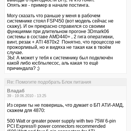
Опять же - пример в начале постинга.
Могу сказать что раньше у меня в рабочем
системнике стоял FSP450 (вот модель сейчас не
скажу). И он прекрасно справился со своими
функциями при длительном прогоне 3Dmark06
системы в составе AMD440+ , 2 гига оперативки,
винт, резак + ATI 4870x2 Понятно, что процессор не
прожорливый, но и видяха не такая как в твоём
случае.
ЗЫ: А может у тебя к системнику был подключён
какой либо юсбпылесос, аль какая то ещё
причиндала? ;)
Re: Помогите подобрать Блок питания
Владаб
39 - 19.06.2010 - 13:25
Из серии ты не поверишь, что думает о БП АТИ-АМД,
скажем для 4870:
500 Watt or greater power supply with two 75W 6-pin
PCI Express® power connectors recommended