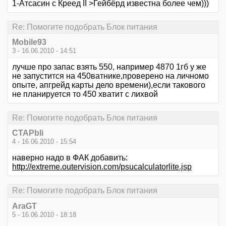
1-Атсасин с Креед II >Гейбёрд известна более чем)))
Re: Помогите подобрать Блок питания
Mobile93
3 - 16.06.2010 - 14:51
лучше про запас взять 550, например 4870 1гб у же
не запустится на 450ватнике,проверено на личномо
опыте, апгрейд карты дело времени),если такового
не планируется то 450 хватит с лихвой
Re: Помогите подобрать Блок питания
CTAPbIi
4 - 16.06.2010 - 15:54
наверно надо в ФАК добавить:
http://extreme.outervision.com/psucalculatorlite.jsp
Re: Помогите подобрать Блок питания
AraGT
5 - 16.06.2010 - 18:18