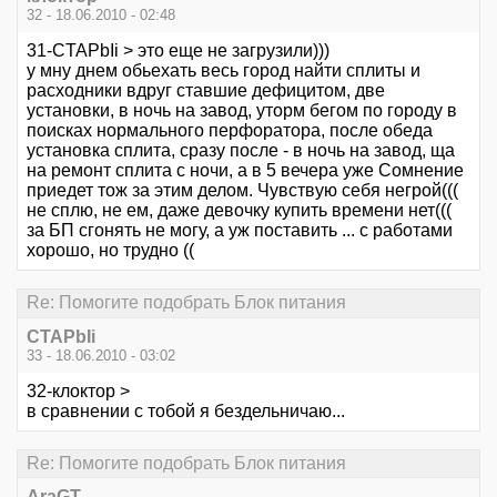
32 - 18.06.2010 - 02:48
31-CTAPbIi > это еще не загрузили)))
у мну днем обьехать весь город найти сплиты и
расходники вдруг ставшие дефицитом, две
установки, в ночь на завод, уторм бегом по городу в
поисках нормального перфоратора, после обеда
установка сплита, сразу после - в ночь на завод, ща
на ремонт сплита с ночи, а в 5 вечера уже Сомнение
приедет тож за этим делом. Чувствую себя негрой(((
не сплю, не ем, даже девочку купить времени нет(((
за БП сгонять не могу, а уж поставить ... с работами
хорошо, но трудно ((
Re: Помогите подобрать Блок питания
CTAPbIi
33 - 18.06.2010 - 03:02
32-клоктор >
в сравнении с тобой я бездельничаю...
Re: Помогите подобрать Блок питания
AraGT