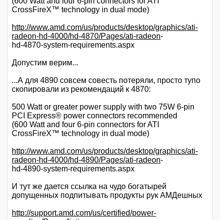
(600 Watt and four 6-pin connectors for ATI
CrossFireX™ technology in dual mode)
http://www.amd.com/us/products/desktop/graphics/ati-
radeon-hd-4000/hd-4870/Pages/ati-radeon
-
hd-4870-system-requirements.aspx
Допустим верим...
...А для 4890 совсем совесть потеряли, просто тупо
скопировали из рекомендаций к 4870:
500 Watt or greater power supply with two 75W 6-pin
PCI Express® power connectors recommended
(600 Watt and four 6-pin connectors for ATI
CrossFireX™ technology in dual mode)
http://www.amd.com/us/products/desktop/graphics/ati-
radeon-hd-4000/hd-4890/Pages/ati-radeon
-
hd-4890-system-requirements.aspx
И тут же дается ссылка на чудо богатырей
допущенных подпитывать продукты рук АМДешных
http://support.amd.com/us/certified/power-