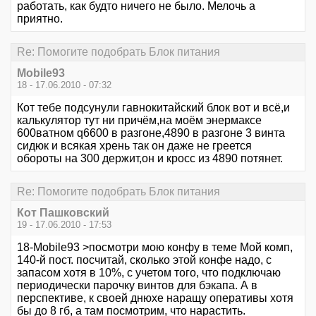
работать, как будто ничего не было. Мелочь а
приятно.
Re: Помогите подобрать Блок питания
Mobile93
18 - 17.06.2010 - 07:32
Кот тебе подсунули гавнокитайский блок вот и всё,и
калькулятор тут ни причём,на моём энермаксе
600ватном q6600 в разгоне,4890 в разгоне 3 винта
сидюк и всякая хрень так он даже не греется
обороты на 300 держит,он и кросс из 4890 потянет.
Re: Помогите подобрать Блок питания
Кот Пашковский
19 - 17.06.2010 - 17:53
18-Mobile93 >посмотри мою конфу в теме Мой комп,
140-й пост. посчитай, сколько этой конфе надо, с
запасом хотя в 10%, с учетом того, что подключаю
периодически парочку винтов для бэкапа. А в
перспективе, к своей днюхе наращу оперативы хотя
бы до 8 гб, а там посмотрим, что нарастить.