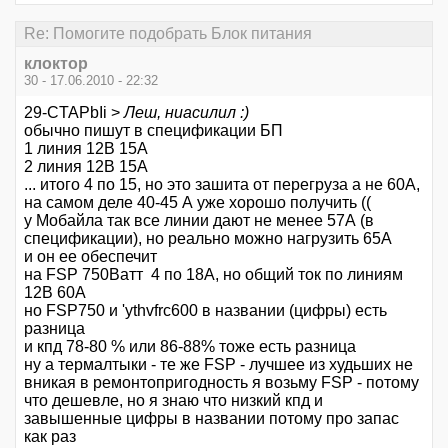
Re: Помогите подобрать Блок питания
клоктор
30 - 17.06.2010 - 22:32
29-CTAPbIi >
Леш, ниасилил :)
обычно пишут в спецификации БП
1 линия 12В 15А
2 линия 12В 15А
... итого 4 по 15, но это зашита от перегруза а не 60А,
на самом деле 40-45 А уже хорошо получить ((
у Мобайла так все линии дают не менее 57А (в
спецификации), но реально можно нагрузить 65А
и он ее обеспечит
на FSP 750Ватт 4 по 18А, но общий ток по линиям
12В 60А
но FSP750 и 'ythvfrc600 в названии (цифры) есть
разница
и кпд 78-80 % или 86-88% тоже есть разница
ну а термалтыки - те же FSP - лучшее из худьших не
вникая в ремонтопригодность я возьму FSP - потому
что дешевле, но я знаю что низкий кпд и
завышенные цифры в названии потому про запас
как раз