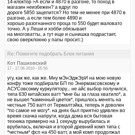
14-клоктор >А если и 4870 в разгоне, то поход в
магазин неизбежен? а вдруг по
дороге 5850 зацепится? Но тем не менее при 4870 в
разгоне, а если тем более 4890 и
хорошо разогнанного проца то 550 будет маловато
точно. А у Леши и хобби обязывает
на многоватты, а тут еще и сынишка подрастает,
свою оверклокню у папы просит.:)
Re: Помогите подобрать Блок питания
Кот Пашковский
17 - 17.06.2010 - 05:56
угу, как же, как же. Мну мЭнЭджЭрИ на мою новую
конфу тоже подбирали БП по Энермаксовскому и
АСУСовсокму куркулятору... не айс выбор получился,
типа 630 китайских ватт *мне бы за глаза хватило*, а
не вышел *каменный цветок*, пришлось менять на
честные 750 ватт от Термалтэйка, теперь я доволен
*по самое не могу*. на днях был приятно удивлен во
время скачка напруги, когда дома вся бытовая
техника примерно на 1 секунду вырубилась и
врубилась, включая и второй древний комп типа с
*честным* фсп на 450 ватт, а мой комп продолжал