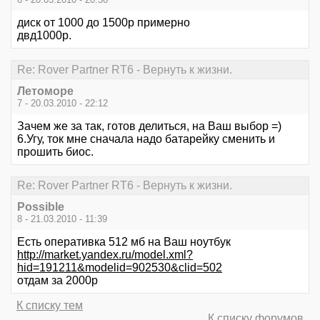
диск от 1000 до 1500р примерно
двд1000р.
Re: Rover Partner RT6 - Вернуть к жизни.
Летоморе
7 - 20.03.2010 - 22:12
Зачем же за так, готов делиться, на Ваш выбор =)
6.Угу, ток мне сначала надо батарейку сменить и
прошить биос.
Re: Rover Partner RT6 - Вернуть к жизни.
Possible
8 - 21.03.2010 - 11:39
Есть оперативка 512 мб на Ваш ноутбук
http://market.yandex.ru/model.xml?
hid=191211&modelid=902530&clid=502
отдам за 2000р
К списку тем
К списку форумов