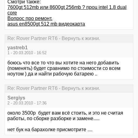
Смотри также:
7600gt 512mb или 8600gt 256mb ? проц intel 1.8 dual
core
Вопрос про ремонт.
asus en8500gt 512 mb видеокарта
Re: Rover Partner RT6 - Вернуть к жизни.
yastreb1
1 - 20.03.2010 - 16:52
боюсь что все то что вы хотите на него добавить
(поменять) будет сравнимо по стоимости со всем
ноутом ) да и найти рабочую батарею ..
Re: Rover Partner RT6 - Вернуть к жизни.
Sergiys
2 - 20.03.2010 - 17:36
около 3500р будет вам всё стоить, и это не считая
работы, по сборке разборке и замене.....
нет бук на барахолке присмотрите ....