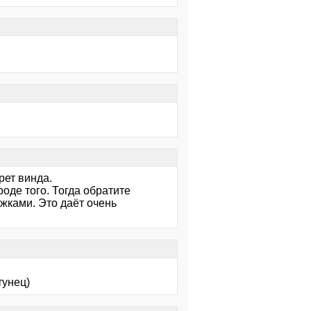
рет винда.
роде того. Тогда обратите
ками. Это даёт очень
тунец)