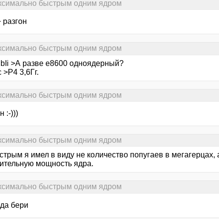
аксимально быстрым одним ядром
 разгон
аксимально быстрым одним ядром
bIi >А разве е8600 одноядерный?
 >Р4 3,6Гг.
аксимально быстрым одним ядром
 :-)))
аксимально быстрым одним ядром
стрым я имел в виду не количество попугаев в мегагерцах,
ительную мощность ядра.
аксимально быстрым одним ядром
ада бери