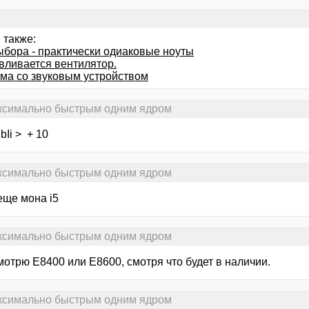
 также:
ыбора - практически одиаковые ноуты
вливается вентилятор.
ма со звуковым устройством
аксимально быстрым одним ядром
Ii > + 10
аксимально быстрым одним ядром
еще мона i5
аксимально быстрым одним ядром
мотрю E8400 или E8600, смотря что будет в наличии.
аксимально быстрым одним ядром