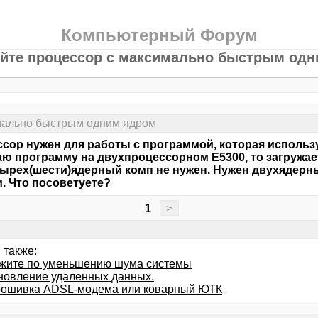
Компьютерный Форум
йте процессор с максимально быстрым од
мально быстрым одним ядром
сор нужен для работы с программой, которая использу
ю программу на двухпроцессорном E5300, то загружает
етырех(шести)ядерный комп не нужен. Нужен двухядер
. Что посоветуете?
1
>
 также:
жите по уменьшению шума системы
новление удаленных данных.
ошивка ADSL-модема или коварный ЮТК