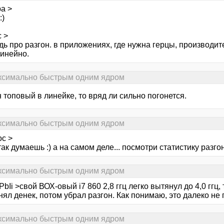
а >
:)
 >
дь про разгон. в приложениях, где нужна герцы, производит
инейно.
аксимально быстрым одним ядром
 топовый в линейке, то вряд ли сильно погонется.
аксимально быстрым одним ядром
ос >
так думаешь :) а на самом деле... посмотри статистику разг
аксимально быстрым одним ядром
bIi >свой ВОХ-овый i7 860 2,8 ггц легко вытянул до 4,0 ггц,
нял денек, потом убрал разгон. Как понимаю, это далеко не 
аксимально быстрым одним ядром