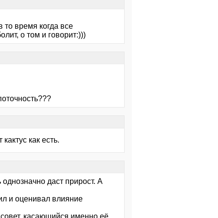
в то время когда все
лит, о том и говорит:)))
поточность???
кактус как есть.
 однозначно даст прирост. А
ил и оценивал влияние
 совет, касающийся именно её.