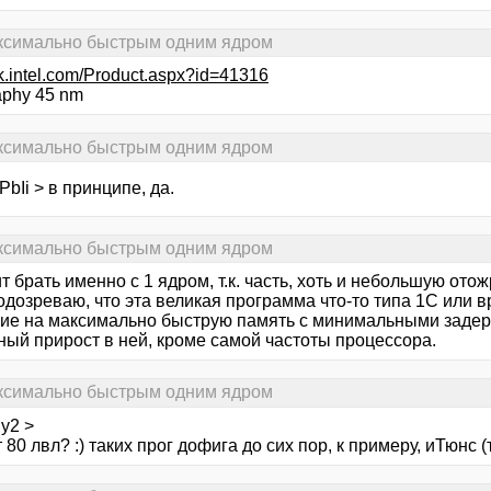
аксимально быстрым одним ядром
ark.intel.com/Product.aspx?id=41316
aphy 45 nm
аксимально быстрым одним ядром
bIi > в принципе, да.
аксимально быстрым одним ядром
т брать именно с 1 ядром, т.к. часть, хоть и небольшую отож
одозреваю, что эта великая программа что-то типа 1С или в
ие на максимально быструю память с минимальными задерж
ный прирост в ней, кроме самой частоты процессора.
аксимально быстрым одним ядром
y2 >
 80 лвл? :) таких прог дофига до сих пор, к примеру, иТюнс (