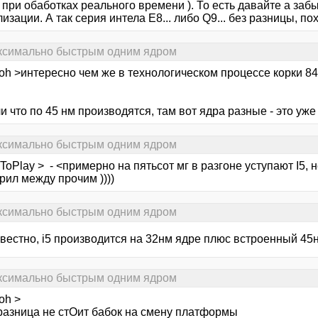
 при обаботках реального времени ). То есть давайте а заб
изации. А так серия интела E8... либо Q9... без разницы, п
аксимально быстрым одним ядром
oh >интересно чем же в технологическом процессе корки 84
и что по 45 нм производятся, там вот ядра разные - это уж
аксимально быстрым одним ядром
oPlay > - <примерно на пятьсот мг в разгоне уступают I5, 
рил между прочим ))))
аксимально быстрым одним ядром
звестно, i5 производится на 32нм ядре плюс встроенный 45нм
аксимально быстрым одним ядром
oh >
азница не стОит бабок на смену платформы