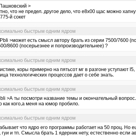
 Пашковский >
тно, что не предел. другое дело, что е8х00 щас можно хапн
775-й сокет
аксимально быстрым одним ядром
PbIi >может есть смысл автору брать из серии 7500/7600 (
500/8600 (посерьезнее и попроизводительнее) ?
аксимально быстрым одним ядром
истике, коры примерно на пятьсот мг в разгоне уступают I5, 
ица технологических процессов дает о себе знать.
аксимально быстрым одним ядром
bIi >А ты посмотри название темы и окончательный вопрос.
 как кого,а меня на юмор пробило.
аксимально быстрым одним ядром
абывает что ядро его программы работает на 50 проц. Но е
 гуи и тп. Смысла брать 1 ядерник нету, естественно если а