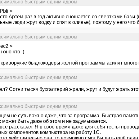
аксимально быстрым одним ядром
bIi >
сто Артем раз в год активно сношается со свертками базы (
ные люди жрут водку и спят в оливье), поэтому у него что бо
аксимально быстрым одним ядром
ec2 >
н оно что :)
ж криворукие быдлокодеры желтой программы асилят много
аксимально быстрым одним ядром
л? Сотни тысяч бухгалтерий жрали, жрут и будут жрать этот 
аксимально быстрым одним ядром
щем не суть важно даже, что за программа. Быстрая память
к может быть даже об этом и не задумывается.
всё рассказал. Я в своё время даже для себя тесты провод
ных компонентов компьютера на работу 1С.
это действительно она, то возможно смог бы дать ещё один