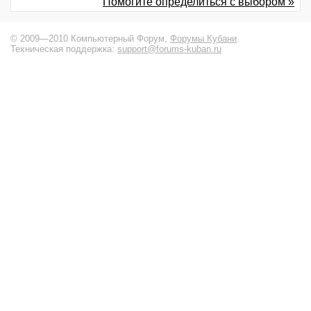
Помогите определиться с выбором »
© 2009—2010 Компьютерный Форум,
Форумы Кубани
.
Техническая поддержка:
support@forums-kuban.ru