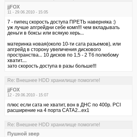
jjFOX
11 - 29.06.2010 - 15:05
7 - пипец скорость доступа ПРЕТЬ наверняка :)
уж лучше апгрейдни себе комп!!! чем вкладывать
деньги в боксы или всякую херь...
материнка новая(около 10-ти сата разьемов), или
апгрейд в сторону увеличения дискового
пространства... 10 дисков по 1,5 - 2 Тб полюбому
хватит....
зато скорость доступа в разы больше!!!
Re: Внешнее HDD хранилище помогите!
jjFOX
12 - 29.06.2010 - 15:07
плюс если сата не хватит, вон в ДНС по 400р. PCI
расширение на 4 порта САТА2...ex1
Re: Внешнее HDD хранилище помогите!
Пушной звер