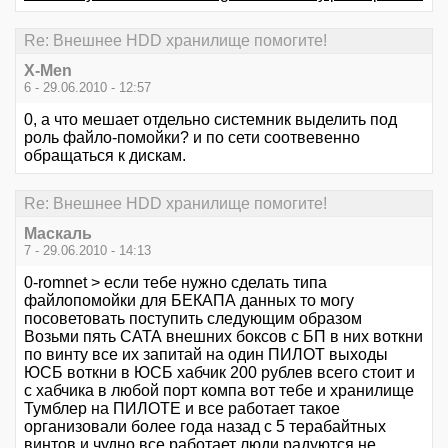
Re: Внешнее HDD хранилище помогите!
X-Men
6 - 29.06.2010 - 12:57
0, а что мешает отдельно системник выделить под
роль файло-помойки? и по сети соотвевенно
обращаться к дискам.
Re: Внешнее HDD хранилище помогите!
Маскаль
7 - 29.06.2010 - 14:13
0-romnet > если тебе нужно сделать типа
файлопомойки для БЕКАПА данных то могу
посоветовать поступить следующим образом
Возьми пять САТА внешних боксов с БП в них воткни
по винту все их запитай на один ПИЛОТ выходы
ЮСБ воткни в ЮСБ хабчик 200 рублев всего стоит и
с хабчика в любой порт компа вот тебе и хранилище
Тумблер на ПИЛОТЕ и все работает такое
организовали более года назад с 5 терабайтных
винтов и чудно все работает люди радуются не