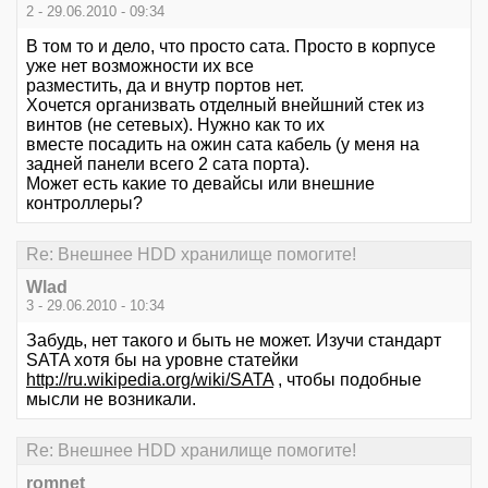
2 - 29.06.2010 - 09:34
В том то и дело, что просто сата. Просто в корпусе
уже нет возможности их все
разместить, да и внутр портов нет.
Хочется организвать отделный внейшний стек из
винтов (не сетевых). Нужно как то их
вместе посадить на ожин сата кабель (у меня на
задней панели всего 2 сата порта).
Может есть какие то девайсы или внешние
контроллеры?
Re: Внешнее HDD хранилище помогите!
Wlad
3 - 29.06.2010 - 10:34
Забудь, нет такого и быть не может. Изучи стандарт
SATA хотя бы на уровне статейки
http://ru.wikipedia.org/wiki/SATA
, чтобы подобные
мысли не возникали.
Re: Внешнее HDD хранилище помогите!
romnet