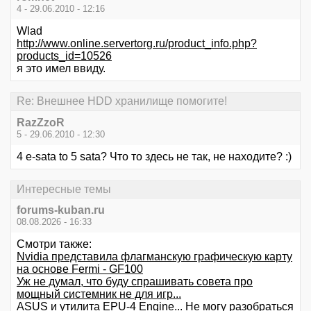
4 - 29.06.2010 - 12:16
Wlad
http://www.online.servertorg.ru/product_info.php?
products_id=10526
я это имел ввиду.
Re: Внешнее HDD хранилище помогите!
RazZzoR
5 - 29.06.2010 - 12:30
4 e-sata to 5 sata? Что то здесь не так, не находите? :)
Интересные темы
forums-kuban.ru
08.08.2026 - 16:33
Смотри также:
Nvidia представила флагманскую графическую карту
на основе Fermi - GF100
Уж не думал, что буду спрашивать совета про
мощный системник не для игр...
ASUS и утилита EPU-4 Engine... Не могу разобраться