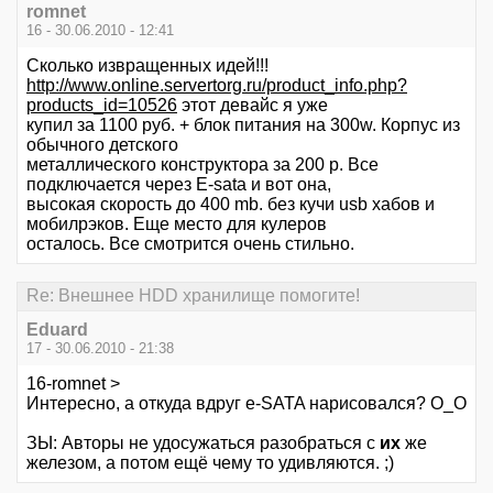
romnet
16 - 30.06.2010 - 12:41
Сколько извращенных идей!!!
http://www.online.servertorg.ru/product_info.php?
products_id=10526
этот девайс я уже
купил за 1100 руб. + блок питания на 300w. Корпус из
обычного детского
металлического конструктора за 200 р. Все
подключается через E-sata и вот она,
высокая скорость до 400 mb. без кучи usb хабов и
мобилрэков. Еще место для кулеров
осталось. Все смотрится очень стильно.
Re: Внешнее HDD хранилище помогите!
Eduard
17 - 30.06.2010 - 21:38
16-romnet >
Интересно, а откуда вдруг e-SATA нарисовался? О_О
ЗЫ: Авторы не удосужаться разобраться с
их
же
железом, а потом ещё чему то удивляются. ;)