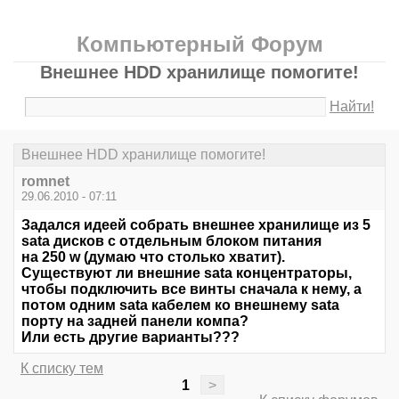
Компьютерный Форум
Внешнее HDD хранилище помогите!
Найти!
Внешнее HDD хранилище помогите!
romnet
29.06.2010 - 07:11
Задался идеей собрать внешнее хранилище из 5
sata дисков с отдельным блоком питания
на 250 w (думаю что столько хватит).
Существуют ли внешние sata концентраторы,
чтобы подключить все винты сначала к нему, а
потом одним sata кабелем ко внешнему sata
порту на задней панели компа?
Или есть другие варианты???
К списку тем
1
>