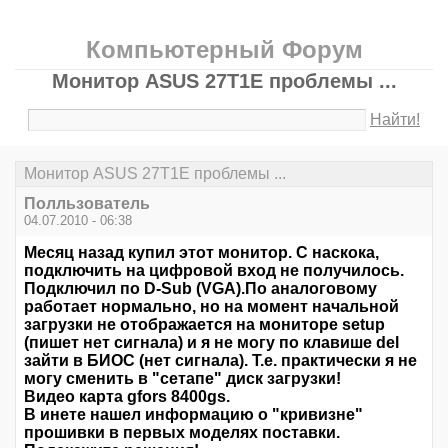
Компьютерный Форум
Монитор ASUS 27T1E проблемы ...
Найти!
Монитор ASUS 27T1E проблемы ...
Полльзователь
04.07.2010 - 06:38
Месяц назад купил этот монитор. С наскока,
подключить на цифровой вход не получилось.
Подключил по D-Sub (VGA).По аналоговому
работает нормально, но на момент начальной
загрузки не отображается на мониторе setup
(пишет нет сигнала) и я не могу по клавише del
зайти в БИОС (нет сигнала). Т.е. практически я не
могу сменить в "сетапе" диск загрузки!
Видео карта gfors 8400gs.
В инете нашел информацию о "кривизне"
прошивки в первых моделях поставки.